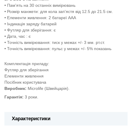
•
Пам'ять на 30 останніх вимірювань
•
Розмір манжети: для кола зап'ястя від 12.5 до 21.5 см.
•
Елементи живлення: 2 батареї ААА
•
Індикація заряду батарей
•
Футляр для зберігання: є
•
Дата, час : є
•
Точність вимірювання: тиск у межах +/- 3 мм. рт.ст.
•
Точність вимірювання: пульс у межах +/- 5% показань
Комплектація приладу:
Футляр для зберігання
Елементи живлення
Посібник користувача
Виробник:
Microlife (Швейцарія).
Гарантія:
3 роки.
Характеристики