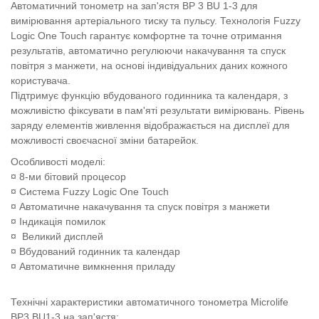
Автоматичний тонометр на зап'ястя BP 3 BU 1-3 для
вимірювання артеріального тиску та пульсу. Технологія Fuzzy
Logic One Touch гарантує комфортне та точне отримання
результатів, автоматично регулюючи накачування та спуск
повітря з манжети, на основі індивідуальних даних кожного
користувача.
Підтримує функцію вбудованого годинника та календаря, з
можливістю фіксувати в пам'яті результати вимірювань. Рівень
заряду елементів живлення відображається на дисплеї для
можливості своєчасної зміни батарейок.
Особливості моделі:
¤
8-ми бітовий процесор
¤
Система Fuzzy Logic One Touch
¤
Автоматичне накачування та спуск повітря з манжети
¤
Індикація помилок
¤
Великий дисплей
¤
Вбудований годинник та календар
¤
Автоматичне вимкнення приладу
Технічні характеристики автоматичного тонометра
Microlife
BP3 BU1-3 на зап'ястя
: