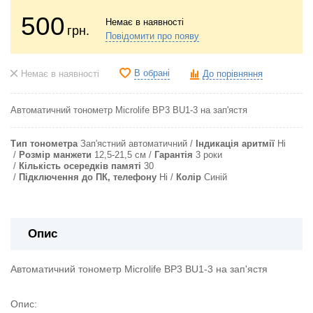
500
Немає в наявності
грн.
Повідомити про появу
В обрані
Немає в наявності
До порівняння
Автоматичний тонометр Microlife BP3 BU1-3 на зап'ястя
Тип тонометра
Зап'ястний автоматичний
Індикація аритмії
Ні
Розмір манжети
12,5-21,5 см
Гарантія
3 роки
Кількість осередків памяті
30
Підключення до ПК, телефону
Ні
Колір
Синій
Опис
Автоматичний тонометр Microlife BP3 BU1-3 на зап'ястя
Опис: