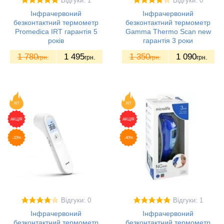
Відгуки: 1
Відгуки: 0
Інфрачервоний
Інфрачервоний
безконтактний термометр
безконтактний термометр
Promedica IRT гарантія 5
Gamma Thermo Scan new
років
гарантія 3 роки
1 780
1 495
1 350
1 090
грн.
грн.
грн.
грн.
ХІТ
ХІТ
АКЦІЯ
АКЦІЯ
-33%
-40%
Відгуки: 0
Відгуки: 1
Інфрачервоний
Інфрачервоний
безконтактний термометр
безконтактний термометр