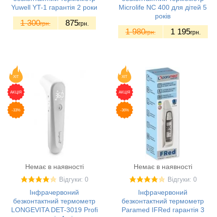
Yuwell YT-1 гарантія 2 роки
Microlife NC 400 для дітей 5
років
1 300
875
грн.
грн.
1 980
1 195
грн.
грн.
ХІТ
ХІТ
АКЦІЯ
АКЦІЯ
-33%
-36%
Немає в наявності
Немає в наявності
Відгуки: 0
Відгуки: 0
Інфрачервоний
Інфрачервоний
безконтактний термометр
безконтактний термометр
LONGEVITA DET-3019 Profi
Paramed IFRed гарантія 3