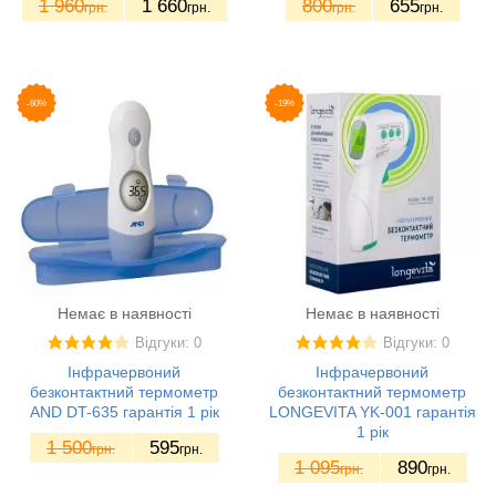
1 960
1 660
800
655
грн.
грн.
грн.
грн.
-60%
-19%
Немає в наявності
Немає в наявності
Відгуки: 0
Відгуки: 0
Інфрачервоний
Інфрачервоний
безконтактний термометр
безконтактний термометр
AND DT-635 гарантія 1 рік
LONGEVITA YK-001 гарантія
1 рік
1 500
595
грн.
грн.
1 095
890
грн.
грн.