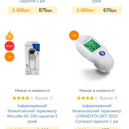
гарантія 1 рік
роки
1 300
875
1 050
670
грн.
грн.
грн.
грн.
-18%
ХІТ
АКЦІЯ
-15%
Немає в наявності
Немає в наявності
Відгуки: 0
Відгуки: 0
Інфрачервоний
Інфрачервоний
безконтактний термометр
безконтактний термометр
Microlife NC 200 гарантія 5
LONGEVITA DET-3022
років
Compact гарантія 1 рік