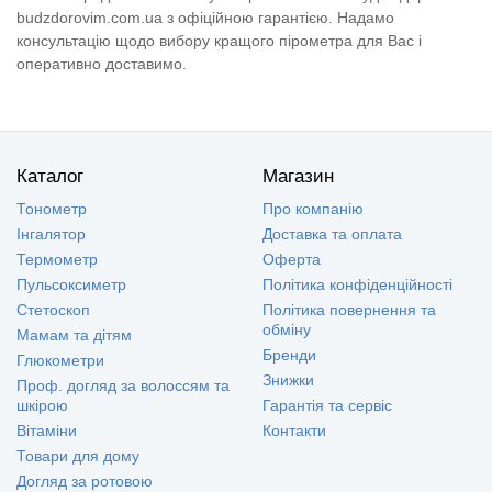
budzdorovim.com.ua з офіційною гарантією. Надамо
консультацію щодо вибору кращого пірометра для Вас і
оперативно доставимо.
Каталог
Магазин
Тонометр
Про компанію
Інгалятор
Доставка та оплата
Термометр
Оферта
Пульсоксиметр
Політика конфіденційності
Стетоскоп
Політика повернення та
обміну
Мамам та дітям
Бренди
Глюкометри
Знижки
Проф. догляд за волоссям та
шкірою
Гарантія та сервіс
Вітаміни
Контакти
Товари для дому
Догляд за ротовою