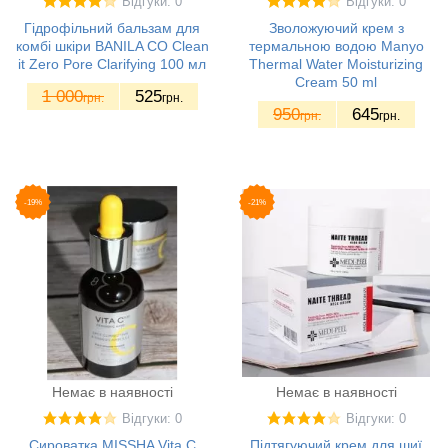
Відгуки: 0
Відгуки: 0
Гідрофільний бальзам для
Зволожуючий крем з
комбі шкіри BANILA CO Clean
термальною водою Manyo
it Zero Pore Clarifying 100 мл
Thermal Water Moisturizing
Cream 50 ml
1 000
525
грн.
грн.
950
645
грн.
грн.
-19%
-21%
Немає в наявності
Немає в наявності
Відгуки: 0
Відгуки: 0
Сироватка MISSHA Vita C
Підтягуючий крем для шиї