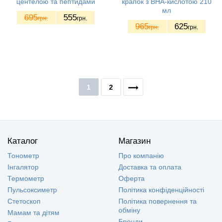
центелою та пептидами
крапок з BHA-кислотою 210
мл
695
555
грн.
грн.
965
625
грн.
грн.
1
2
Каталог
Магазин
Тонометр
Про компанію
Інгалятор
Доставка та оплата
Термометр
Оферта
Пульсоксиметр
Політика конфіденційності
Стетоскоп
Політика повернення та
обміну
Мамам та дітям
Бренди