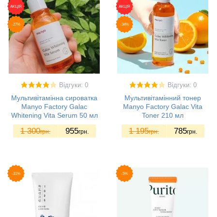
АКЦІЯ
АКЦІЯ
-27%
-34%
Відгуки: 0
Відгуки: 0
Мультивітамінна сироватка
Мультивітамінний тонер
Manyo Factory Galac
Manyo Factory Galac Vita
Whitening Vita Serum 50 мл
Toner 210 мл
1 300
955
1 195
785
грн.
грн.
грн.
грн.
-31%
-5%