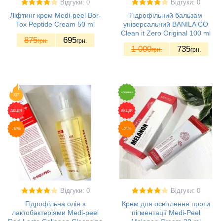
Відгуки: 0
Відгуки: 0
Ліфтинг крем Medi-peel Bor-
Гідрофільний бальзам
Tox Peptide Cream 50 ml
універсальний BANILA CO
Clean it Zero Original 100 ml
875
695
грн.
грн.
1 000
735
грн.
грн.
НОВИНКА
ХІТ
АКЦІЯ
АКЦІЯ
-18%
-21%
Відгуки: 0
Відгуки: 0
Гідрофільна олія з
Крем для освітлення проти
лактобактеріями Medi-peel
пігментації Medi-Peel