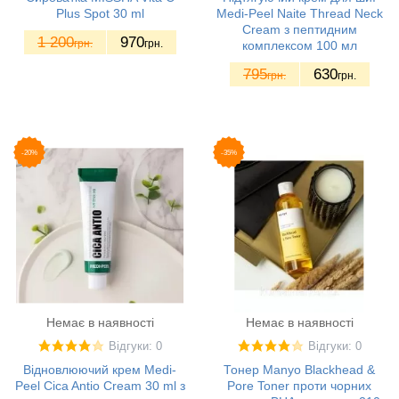
Plus Spot 30 ml
Medi-Peel Naite Thread Neck
Cream з пептидним
1 200
970
грн.
грн.
комплексом 100 мл
795
630
грн.
грн.
-20%
-35%
Немає в наявності
Немає в наявності
Відгуки: 0
Відгуки: 0
Відновлюючий крем Medi-
Тонер Manyo Blackhead &
Peel Cica Antio Cream 30 ml з
Pore Toner проти чорних