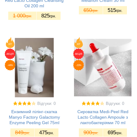
Red Lacto Collagen Cleansing
Melanon Cream 30 ml
Oil 200 ml
650
515
грн.
грн.
1 000
825
грн.
грн.
ХІТ
ХІТ
АКЦІЯ
АКЦІЯ
-44%
-23%
Відгуки: 0
Відгуки: 0
Ензимний пілінг-скатка
Сироватка Medi-Peel Red
Manyo Factory Galactomy
Lacto Collagen Ampoule з
Enzyme Peeling Gel 75ml
лактобактеріями 70 ml
849
475
900
695
грн.
грн.
грн.
грн.