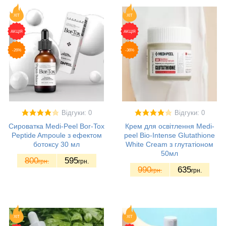
ХІТ
ХІТ
АКЦІЯ
АКЦІЯ
-26%
-36%
Відгуки: 0
Відгуки: 0
Сироватка Medi-Peel Bor-Tox
Крем для освітлення Medi-
Peptide Ampoule з ефектом
peel Bio-Intense Glutathione
ботоксу 30 мл
White Cream з глутатіоном
50мл
800
595
грн.
грн.
990
635
грн.
грн.
ХІТ
ХІТ