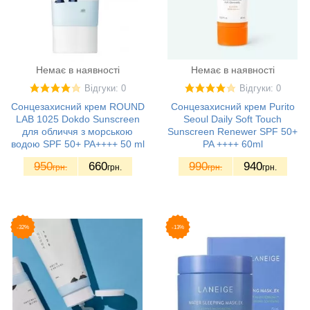
Немає в наявності
Немає в наявності
Відгуки: 0
Відгуки: 0
Сонцезахисний крем ROUND
Сонцезахисний крем Purito
LAB 1025 Dokdo Sunscreen
Seoul Daily Soft Touch
для обличчя з морською
Sunscreen Renewer SPF 50+
водою SPF 50+ PA++++ 50 ml
PA ++++ 60ml
950
660
990
940
грн.
грн.
грн.
грн.
-32%
-13%