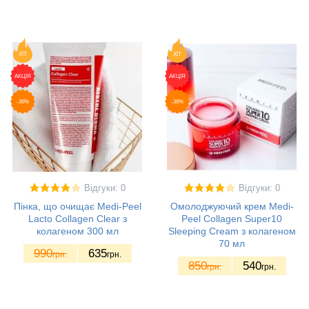
ХІТ
ХІТ
АКЦІЯ
АКЦІЯ
-36%
-36%
Відгуки: 0
Відгуки: 0
Пінка, що очищає Medi-Peel
Омолоджуючий крем Medi-
Lacto Collagen Clear з
Peel Collagen Super10
колагеном 300 мл
Sleeping Cream з колагеном
70 мл
990
635
грн.
грн.
850
540
грн.
грн.