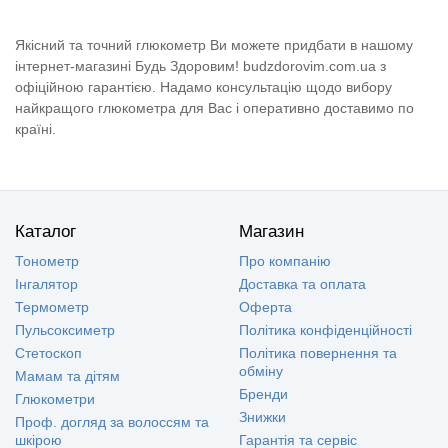
Якісний та точний глюкометр Ви можете придбати в нашому
інтернет-магазині Будь Здоровим! budzdorovim.com.ua з
офіційною гарантією. Надамо консультацію щодо вибору
найкращого глюкометра для Вас і оперативно доставимо по
країні.
Каталог
Магазин
Тонометр
Про компанію
Інгалятор
Доставка та оплата
Термометр
Оферта
Пульсоксиметр
Політика конфіденційності
Стетоскоп
Політика повернення та
обміну
Мамам та дітям
Бренди
Глюкометри
Знижки
Проф. догляд за волоссям та
шкірою
Гарантія та сервіс