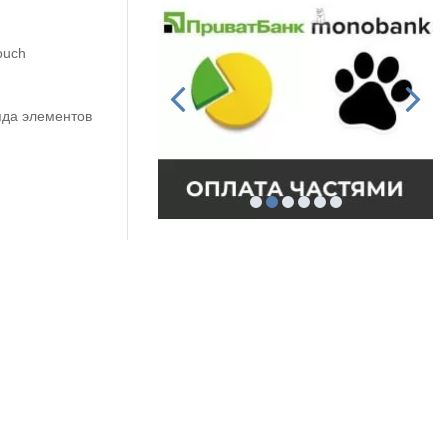
ouch
яда элементов