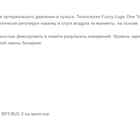
я артериального давления и пульса. Технология Fuzzy Logic One T
тически регулируя накачку и спуск воздуха из манжеты, на основе
ностью фиксировать в памяти результаты измерений. Уровень зар
ной смены батареек.
fe BP3 BU1-3 на запястье
: