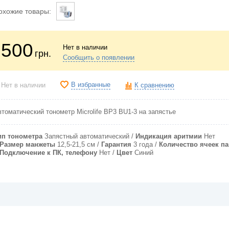
охожие товары:
500
Нет в наличии
грн.
Сообщить о появлении
В избранные
Нет в наличии
К сравнению
томатический тонометр Microlife BP3 BU1-3 на запястье
ип тонометра
Запястный автоматический
Индикация аритмии
Нет
Pазмер манжеты
12,5-21,5 см
Гарантия
3 года
Количество ячеек п
Подключение к ПК, телефону
Нет
Цвет
Синий