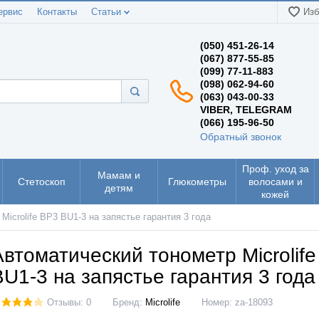
ервис
Контакты
Статьи
Изб
(050) 451-26-14
(067) 877-55-85
(099) 77-11-883
(098) 062-94-60
(063) 043-00-33
VIBER, TELEGRAM
(066) 195-96-50
Обратный звонок
Проф. уход за
Мамам и
Стетоскоп
Глюкометры
волосами и
детям
кожей
Microlife BP3 BU1-3 на запястье гарантия 3 года
Автоматический тонометр Microlif
BU1-3 на запястье гарантия 3 года
Отзывы: 0
Бренд:
Microlife
Номер:
za-18093