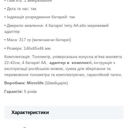
• Пам'ять: 1 вимірювання
• Дата та час: так
• Індикація розряджання батарей: так
• Джерело живлення: 4 батареї типу AA або мережевий
адаптер
• Маса: 317 гр (включаючи батареї)
• Розміри:
146х65х46 мм.
Комплектація: Тонометр, універсальна конусна м'яка манжета
22-42см, 4 батареї АА,
адаптер в комплекті,
інструкція з
експлуатації російською мовою, сумка для зберігання та
перевезення тонометра та комплектуючих, гарантійний талон.
Виробник: Microlife
(Швейцарія)
Гарантія:
5 років
Характеристики