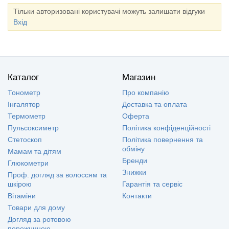
Тільки авторизовані користувачі можуть залишати відгуки
Вхід
Каталог
Магазин
Тонометр
Про компанію
Інгалятор
Доставка та оплата
Термометр
Оферта
Пульсоксиметр
Політика конфіденційності
Стетоскоп
Політика повернення та
обміну
Мамам та дітям
Бренди
Глюкометри
Знижки
Проф. догляд за волоссям та
шкірою
Гарантія та сервіс
Вітаміни
Контакти
Товари для дому
Догляд за ротовою
порожниною