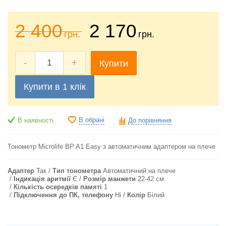
2 400
2 170
грн.
грн.
-
+
Купити
Купити в 1 клік
В обрані
В наявності
До порівняння
Тонометр Microlife BP A1 Easy з автоматичним адаптером на плече
Адаптер
Так
Тип тонометра
Автоматичний на плече
Індикація аритмії
Є
Розмір манжети
22-42 см
Кількість осередків памяті
1
Підключення до ПК, телефону
Ні
Колір
Білий