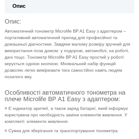
Опис
Опис:
Автоматичний тонометр Microlife BP A1 Easy з адаптером –
портативний автоматичний прилад для професійної та
домашньої діагностики. Завдяки малому розміру зручний для
використання поза домом: у подорожі, автомобілі, на роботі,
дачі тощо. Тонометр Microlife BP A1 Easy простий у роботі:
керується однією кнопкою. Мінімальний набір функцій
дозволяє легко вимірювати тиск самостійно навіть людям
похилого віку.
Особливості автоматичного тонометра на
плече
Microlife BP A1 Easy з адаптером
:
¤
Є індикатор аритмії, а також заряд батареї, який інформує
користувача про необхідність заміни елементів живлення. У
комплекті: елементи живлення.
¤ Сумка для зберігання та транспортування тонометра.