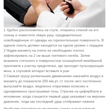
Удобно расположитесь на стуле, опираясь спиной на его
спинку и поместите левую руку, предварительно
освобождённую от одежды на горизонтальную поверхность. В
идеале локоть должен находится на одном уровне с сердцем.
Надев манжету на плечо ее необходимо плотно
зафиксировать на 2 см выше локтевого изгиба. Затем
возьмите стетоскоп и поверхностью оснащённой мембраной
приложите к участку предплечья, где проходит пульсирующая
вена, а слуховой аппарат вставьте в уши.
Сжимая грушу ритмичными движениями накачайте воздух в
манжету до показателя 200 мм.рт. ст. после чего постепенно
выпускайте воздух, медленно откручивая колесико и
одновременно прослушивая тоны. Стрелка на циферблате в
мгновение, когда слышится первый удар указывает на верхнее
давление, тогда как последний удар отображает нижнее.
Наиболее популярным решением станет использования