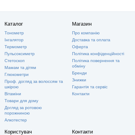
Каталог
Магазин
Тонометр
Про компанію
Інгалятор
Доставка та оплата
Термометр
Оферта
Пульсоксиметр
Політика конфіденційності
Стетоскоп
Політика повернення та
обміну
Мамам та дітям
Бренди
Глюкометри
Знижки
Проф. догляд за волоссям та
шкірою
Гарантія та сервіс
Вітаміни
Контакти
Товари для дому
Догляд за ротовою
порожниною
Алкотестер
Користувач
Контакти