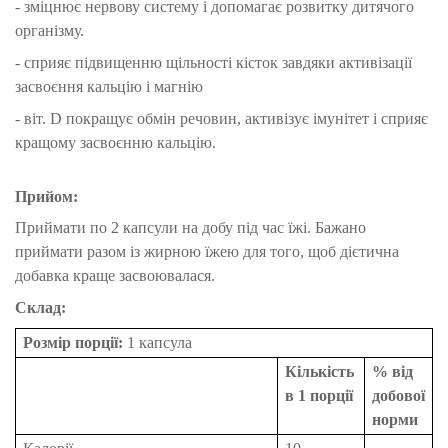
-
зміцнює нервову систему і допомагає розвитку дитячого
організму.
- сприяє
підвищенню щільності кісток завдяки активізації
засвоєння кальцію і магнію
-
віт. D покращує обмін речовин, активізує імунітет і сприяє
кращому засвоєнню кальцію.
Прийом:
Приймати по 2 капсули на добу під час їжі. Бажано
приймати разом із жирною їжею для того, щоб дієтична
добавка краще засвоювалася.
Склад:
Розмір порції:
1 капсула
Кількість
% від
в 1 порції
добової
норми