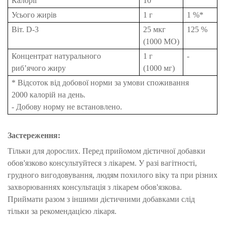
Калорії
10
Усього жирів
1 г
1 %*
Віт. D-3
25 мкг
125 %
(1000 МО)
Концентрат натурального
1 г
-
риб’ячого жиру
(1000 мг)
* Відсоток від добової норми за умови споживання
2000 калорій на день.
- Добову норму не встановлено.
Застереження:
Тільки для дорослих. Перед прийомом дієтичної добавки
обов'язково консультуйтеся з лікарем. У разі вагітності,
грудного вигодовування, людям похилого віку та при різних
захворюваннях консультація з лікарем обов'язкова.
Приймати разом з іншими дієтичними добавками слід
тільки за рекомендацією лікаря.