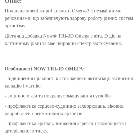
Опис:
Поліненасичені жирні кислоти Омега-3 є незамінними
речовинами, що забезпечують здорову роботу різних систем
організму.
Дієтична добавка Now® TRI-3D Оmega з віта. D діє на
клітинному рівні та має широкий спектр застосування.
Особливості
NOW TRI-3D ОМЕГА
:
- підвищення щільності кісток завдяки активізації засвоєння
кальцію і магнію
- зміцнює м'язи та покращує змащування суглобів
-
профілактика серцево-судинних захворювань, вікових
хвороб очей і ревматоїдних артритів
-
профілактика аритмії, зниження агрегації тромбоцитів і
артеріального тиску.