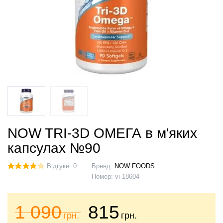
NOW TRI-3D ОМЕГА в м'яких
капсулах №90
Відгуки: 0
Бренд:
NOW FOODS
Номер:
vi-18604
1 090
815
грн.
грн.