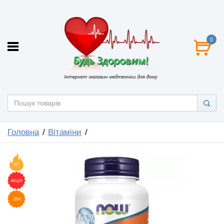
0
Головна
Вітаміни
ХІТ
АКЦІЯ
-25%