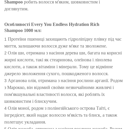
Shampoo
робить волосся м'яким, шовковистим і
доглянутим.
Особливост
і
Every You Endless Hydration Rich
Shampoo
1000
мл
:
Протеїни пшениці захищають гідроліпідну плівку під час
миття, залишаючи волосся дуже м'яке та зволожене.
Олія ши, отримана з насіння дерева ши, багата на корисні
жирні кислоти, такі як стеаринова, олеїнова і лінолева
кислоти, а також вітаміни і мінерали. Тому це відмінне
джерело зволоження сухого, пошкодженого волосся.
Арганова олія, отримана з насіння рослини арганії. Родом
з Марокко, він відомий своїми незвичайними живлячі і
пом'якшувальні властивості волосся, які роблять їх
шовковистим і блискучим.
Олія моної, родом з полінезійського острова Таїті, є
інгредієнт, який надає волоссю м'якість та блиск, а також
полегшує укладання.
Олія жожоба, отримана з насіння рослини жожоба. Родом