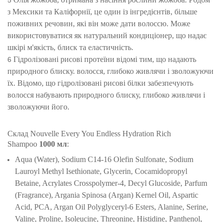
з Мексики та Каліфорнії, це один із інгредієнтів, більше
поживних речовин, які він може дати волоссю. Може
використовуватися як натуральний кондиціонер, що надає
шкірі м'якість, блиск та еластичність.
Гідролізовані рисові протеїни відомі тим, що надають
природного блиску. волосся, глибоко живлячи і зволожуючи
їх. Відомо, що гідролізовані рисові білки забезпечують
волосся набувають природного блиску, глибоко живлячи і
зволожуючи його.
Склад
Nouvelle Every You Endless Hydration Rich
Shampoo
1000
мл
:
Aqua (Water), Sodium C14-16 Olefin Sulfonate, Sodium
Lauroyl Methyl Isethionate, Glycerin, Cocamidopropyl
Betaine, Acrylates Crosspolymer-4, Decyl Glucoside, Parfum
(Fragrance), Argania Spinosa (Argan) Kernel Oil, Aspartic
Acid, PCA, Argan Oil Polyglyceryl-6 Esters, Alanine, Serine,
Valine, Proline, Isoleucine, Threonine, Histidine, Panthenol,