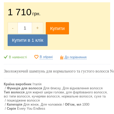
1 710
грн.
-
+
Купити
Купити в 1 клік
В обрані
В наявності
До порівняння
Зволожуючий шампунь 
для нормального та густого волосся No
Країна виробник
Італія
Функція для волосся
Для блиску, Для відновлення волосся
Тип волосся
для жирної шкіри голови, для фарбованого волосся,
всі типи волосся, кучеряве волосся, нормальне волосся, сухе та
пошкоджене волосся
Категорія
Для жінок, Для чоловіків
Об'єм, мл
1000
Серія
Every You Endless