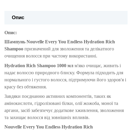
Опис
Опис:
Шампунь Nouvelle Every You Endless Hydration Rich
Shampoo
призначений для зволоження та делікатного
очищення волосся при частому використанні.
Hydration Rich Shampoo 1000 мл
м'яко очищає, живить і
надає волоссю природного блиску. Формула підходить для
нормального і густого волосся, підтримуючи його здоров'я і
красу без обтяження.
Завдяки поєднанню активних компонентів, таких як
амінокислоти, гідролізовані білки, олії жожоба, моної та
аргани, засіб забезпечує додаткове хживлення, зволоження
та захищає волосся від зовнішніх впливів.
Nouvelle Every You Endless Hydration Rich