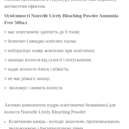
антіжелтим ефектом.
Особливості
Nouvelle Lively Bleaching Powder Ammonia
Free 500мл
:
¤ має освітлюючу здатність до 6 тонів;
¤ безпечно і швидко освітлює пасма;
¤ нейтралізує появу жовтизни при освітленні;
¤ захищає волосся від сухості і потускніння;
¤ надає волоссю блиск і м'якість;
¤ не має різкого запаху;
¤ зволожує і живить волосся.
Активні компоненти пудри освітлюючої безаміачної для
волосся Nouvelle Lively Bleaching Powder:
Ксантанова камідь - володіє захисною, протизапальною,
зволожуючою і бактерицидною діями.