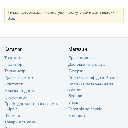
Тільки авторизовані користувачі можуть залишати відгуки
Вхід
Каталог
Магазин
Тонометр
Про компанію
Інгалятор
Доставка та оплата
Термометр
Оферта
Пульсоксиметр
Політика конфіденційності
Стетоскоп
Політика повернення та
обміну
Мамам та дітям
Бренди
Глюкометри
Знижки
Проф. догляд за волоссям та
шкірою
Гарантія та сервіс
Вітаміни
Контакти
Товари для дому