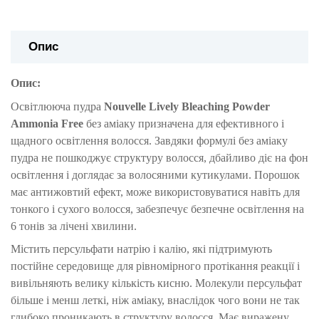
Опис
Опис:
Освітлююча пудра
Nouvelle Lively Bleaching Powder
Ammonia Free
без аміаку призначена для ефективного і
щадного освітлення волосся. Завдяки формулі без аміаку
пудра не пошкоджує структуру волосся, дбайливо діє на фон
освітлення і доглядає за волосяними кутикулами. Порошок
має антижовтий ефект, може використовуватися навіть для
тонкого і сухого волосся, забезпечує безпечне освітлення на
6 тонів за лічені хвилини.
Містить персульфати натрію і калію, які підтримують
постійне середовище для рівномірного протікання реакції і
вивільняють велику кількість кисню. Молекули персульфат
більше і менш леткі, ніж аміаку, внаслідок чого вони не так
глибоко проникають в структуру волосся. Має виражену