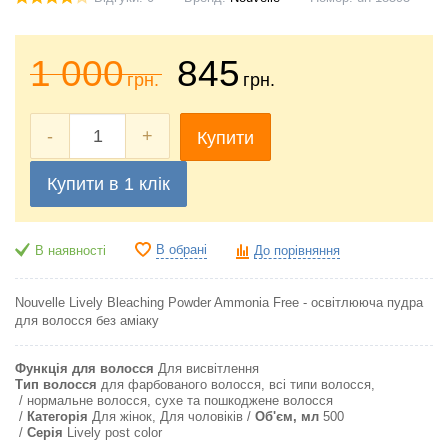
1 000
845
грн.
грн.
-
+
Купити
Купити в 1 клік
В обрані
В наявності
До порівняння
Nouvelle Lively Bleaching Powder Ammonia Free - освітлююча пудра
для волосся без аміаку
Функція для волосся
Для висвітлення
Тип волосся
для фарбованого волосся, всі типи волосся,
нормальне волосся, сухе та пошкоджене волосся
Категорія
Для жінок, Для чоловіків
Об'єм, мл
500
Серія
Lively post color