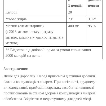
1 порції:
норми
Калорії
20
Усього жирів
2 г
3 %*
Магній (елементарний)
400 мг
95 %
(з 2018 мг комплексу цитрату
магнію, гліцинату магнію та малату
магнію)
** Відсоток від добової норми за умови споживання
2000 калорій на день.
Застереження:
Лише для дорослих. Перед прийомом дієтичної добавки
бажана консультація з лікарем. При вагітності, грудному
вигодовуванні, прийомі лікарських засобів та наявності
протипоказань за станом здоров'я консультація з лікарем
обов'язкова. Зберігати в недоступному для дітей місці.