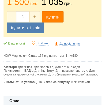
1 500
1 035
грн.
грн.
-
+
Купити
Купити в 1 клік
В обрані
В наявності
До порівняння
NOW Magnesium Citrate 134 mg цитрат магнія №180
Категорії
Для жінок, Для чоловіків, Для літніх людей
Призначення БАДів
Для імунітету, Для нервової системи, Для
судин та кровоносної системи, Для збільшення мозкової активності
Кількість в упаковці
180
Форма випуску
М'які капсули
Опис