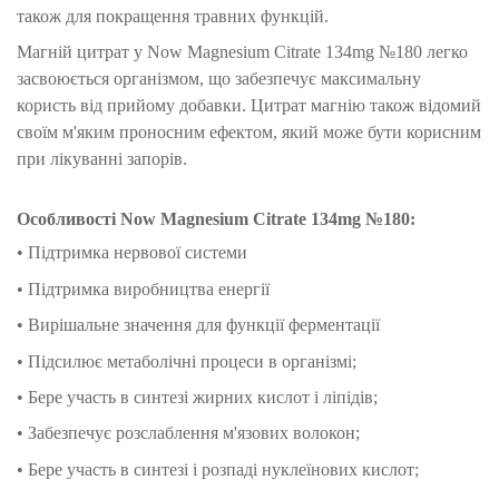
також для покращення травних функцій.
Магній цитрат у Now Magnesium Citrate 134mg №180 легко
засвоюється організмом, що забезпечує максимальну
користь від прийому добавки. Цитрат магнію також відомий
своїм м'яким проносним ефектом, який може бути корисним
при лікуванні запорів.
Особливості Now Magnesium Citrate 134mg №180:
• Підтримка нервової системи
• Підтримка виробництва енергії
• Вирішальне значення для функції ферментації
• Підсилює метаболічні процеси в організмі;
• Бере участь в синтезі жирних кислот і ліпідів;
• Забезпечує розслаблення м'язових волокон;
• Бере участь в синтезі і розпаді нуклеїнових кислот;