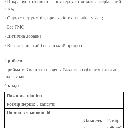
• Покращує кровопостачання серця та з
нижує артеріальний
тиск;
• Сприяє підтримці здоров'я кісток, нервів і м'язів;
• Без ГМО
• Дієтична добавка
• Вегетаріанський і веганський продукт
Прийом:
Приймати 3 капсули на день, бажано розділеними дозами,
під час їжі.
Склад:
Поживна цінність
Розмір порції:
3 капсули
Порцій в упаковці: 6
0
Кількість
% від
в
добової