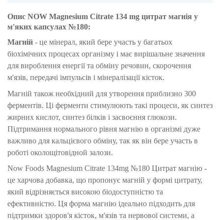
Опис NOW Magnesium Citrate 134 mg цитрат магнія у
м'яких капсулах №180:
Магній
- це мінерал, який бере участь у багатьох
біохімічних процесах організму і має вирішальне значення
для вироблення енергії та обміну речовин, скорочення
м'язів, передачі імпульсів і мінералізації кісток.
Магній також необхідний для утворення приблизно 300
ферментів. Ці ферменти стимулюють такі процеси, як синтез
жирних кислот, синтез білків і засвоєння глюкози.
Підтримання нормального рівня магнію в організмі дуже
важливо для кальцієвого обміну, так як він бере участь в
роботі околощітовідной залози.
Now Foods Magnesium Citrate 134mg №180 Цитрат магнію -
це харчова добавка, що пропонує магній у формі цитрату,
який відрізняється високою біодоступністю та
ефективністю. Ця форма магнію ідеально підходить для
підтримки здоров'я кісток, м'язів та нервової системи, а