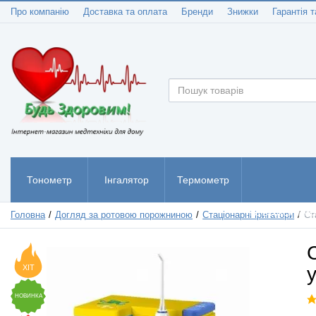
Про компанію
Доставка та оплата
Бренди
Знижки
Гарантія т
Тонометр
Інгалятор
Термометр
Пульсоксиметр
Головна
Догляд за ротовою порожниною
Стаціонарні іригатори
Ст
ХІТ
y
НОВИНКА