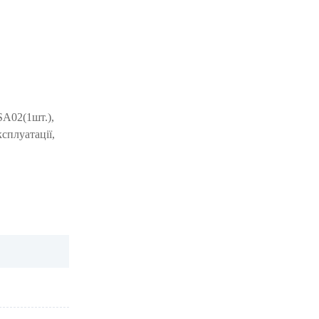
SA02(1шт.),
сплуатації,