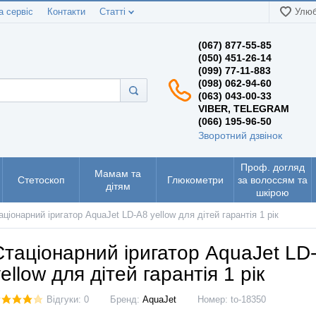
а сервіс
Контакти
Статті
Улюб
(067) 877-55-85
(050) 451-26-14
(099) 77-11-883
(098) 062-94-60
(063) 043-00-33
VIBER, TELEGRAM
(066) 195-96-50
Зворотний дзвінок
Проф. догляд
Мамам та
Стетоскоп
Глюкометри
за волоссям та
дітям
шкірою
аціонарний іригатор AquaJet LD-A8 yellow для дітей гарантія 1 рік
Стаціонарний іригатор AquaJet LD
ellow для дітей гарантія 1 рік
Відгуки: 0
Бренд:
AquaJet
Номер:
to-18350