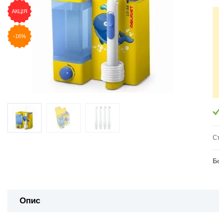
АКЦІЯ
-16%
Ст
Б
Опис