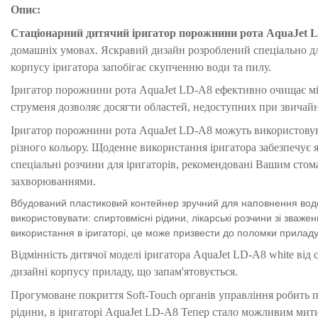
Опис:
Стаціонарний дитячий іригатор порожнини рота
AquaJet 
домашніх умовах. Яскравий дизайн розроблений спеціально для
корпусу іригатора запобігає скупченню води та пилу.
Іригатор порожнини рота AquaJet LD-A8 ефективно очищає між
струменя дозволяє досягти областей, недоступних при звичай
Іригатор порожнини рота AquaJet LD-A8 можуть використовуват
різного кольору. Щоденне використання іригатора забезпечує я
спеціальні розчини для іригаторів, рекомендовані Вашим стом
захворюваннями.
Вбудований пластиковий контейнер зручний для наповнення водо
використовувати: спиртовмісні рідини, лікарські розчини зі зваже
використання в іригаторі, це може призвести до поломки приладу
Відмінність дитячої моделі іригатора AquaJet LD-A8 white від 
дизайні корпусу приладу, що запам'ятовується.
Прогумоване покриття Soft-Touch органів управління робить п
рідини, в іригаторі AquaJet LD-A8 Тепер стало можливим мит