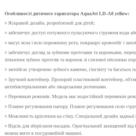
Особливості
дитячого та
ригатора AquaJet LD-A8 yellow
:
¤ Яскравий дизайн, розроблений для дітей;
¤ забезпечує доступ потужного пульсуючого струменя води аб
¤ масує ясна і всю порожнину рота, покращує кровообіг і запоб
¤ забезпечує догляд за зубними протезами та коронками, пере
зіткнення зубних протезів та коронок зі слизової оболонки п
¤ запобігає утворенню зубного каменю, гінгівіту та багатьох 
¤
Зручний контейнер. Прозорий пластиковий контейнер, об'єм
антибактеріальними або лікарськими розчинами.
¤ Перемикач режимів. Модель має водостійкий перемикач режи
¤ Плавне регулювання напору. Плавне регулювання сили стру
¤ Можливість кріплення на стіну. Спеціальний дизайн задньої п
¤ Відсік для зберігання насадок. Оригінальний захищений від
можна мити в посудомийній машині.