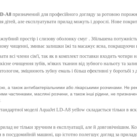
LD-A8
призначений для професійного догляду за ротовою порож
 дітей, але експлуатувати прилад можуть і дорослі. Нове покрит
зубний простір і слизову оболонку смуг . Збільшена потужніст
ному чищенні, змиває залишки їжі та масажує ясна, покращуючи к
и всі члени сім'ї, так як в комплект поставки входить чотири 
кісне очищення зубів, м'яких тканин від зубного нальоту та зали
атологом, зміцнюють зубну емаль і більш ефективні у боротьбі з
ю, а також антибактеріальними або лікарськими розчинами. Не ре
ними частинками, масляні розчини, а також інші рідини, не призначе
.
стандартної моделі AquaJet LD-A8 yellow складається тільки в яс
рилад не тільки зручним в експлуатації, але й довговічнішим. К
и в посудомийній машині, що істотно полегшує догляд за прилад