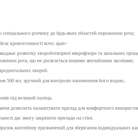
о спеціального розчину до будь-яких областей порожнини рота;
ігає кровоточивості ясен; span>
шкоджає розвитку хвороботворної мікрофлори та запальних проце
орожнини рота, що не досягається іншими звичайними засобами;
пародонтальних хвороб.
ом 500 мл, зручний для контролю наповнення його водою,
мів під великий палець.
меня дозволить налаштувати прилад для комфортного використа
анелі дає змогу закріпити прилади на стіні.
 бризок контейнер призначений для зберігання індивідуальних на