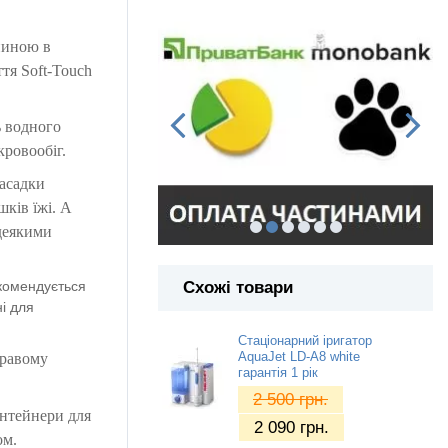
ниною в
тя Soft-Touch
ь водного
ровообіг.
насадки
шків їжі. А
 деякими
Схожі товари
комендується
ні для
Стаціонарний іригатор
AquaJet LD-A8 white
кравому
гарантія 1 рік
2 500
грн.
онтейнери для
2 090
грн.
ом.