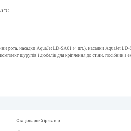
40 °C
ни рота, насадки AquaJet LD-SA01 (4 шт.), насадки AquaJet LD-
омплект шурупів і дюбелів для кріплення до стіни, посібник з ек
Стаціонарний іригатор