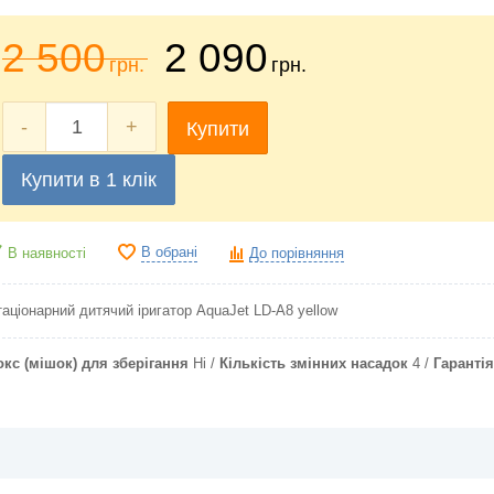
2 500
2 090
грн.
грн.
-
+
Купити
Купити в 1 клік
В обрані
В наявності
До порівняння
аціонарний дитячий іригатор AquaJet LD-A8 yellow
окс (мішок) для зберігання
Ні
Кількість змінних насадок
4
Гарантія