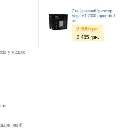
Стаціонарний іригатор
Vega VT-2000 гарантія 1
рік
2 900
грн.
2 485
грн.
сів у місцях
ння.
садок, який