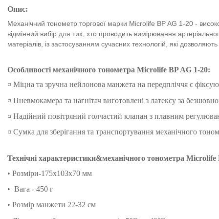
Опис:
Механічний тонометр торгової марки
Microlife BP AG 1-20
- висок
відмінний
вибір для тих, хто проводить вимірювання артеріально
матеріалів, із застосуванням сучасних технологій, які дозволяють
Особливості механічного тонометра
Microlife BP AG 1-20
:
¤ Міцна та зручна нейлонова манжета на передпліччя
с
фіксую
¤
Пневмокамера та нагнітач виготовлені з латексу за безшовн
¤
Надійний повітряний голчастий клапан з плавним регулюв
¤ Сумка для зберігання та транспортування механічного тоном
Технічні характеристики&механічного тонометра
Microlife
• Розміри-175
х103х70 мм
• Вага - 450 г
• Розмір манжети 22-32 см