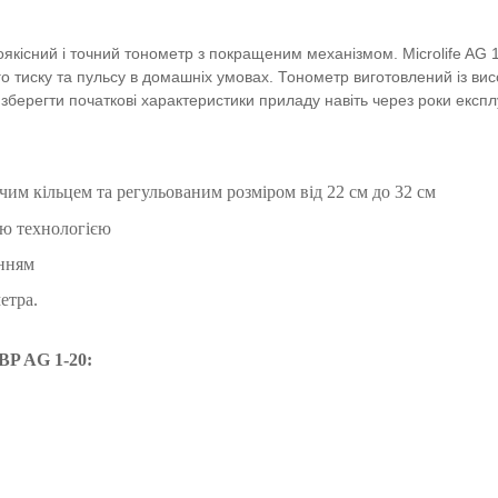
оякісний і точний тонометр з покращеним механізмом.
Microlife AG 
го тиску та пульсу в домашніх умовах. Тонометр
виготовлений із вис
 зберегти початкові характеристики приладу навіть через роки експлу
чим кільцем та
регульованим розміром від 22 см до 32 см
ою технологією
анням
етра.
 BP AG 1-20
: