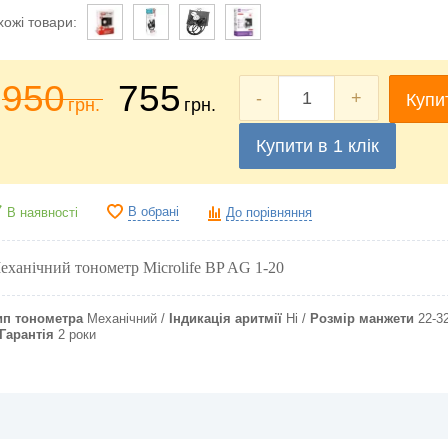
хожі товари:
950
755
-
+
Купи
грн.
грн.
Купити в 1 клік
В обрані
В наявності
До порівняння
еханічний тонометр
Microlife BP AG 1-20
ип тонометра
Механічний
Індикація аритмії
Ні
Розмір манжети
22-3
Гарантія
2 роки