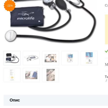
С
-21%
М
Т
Опис