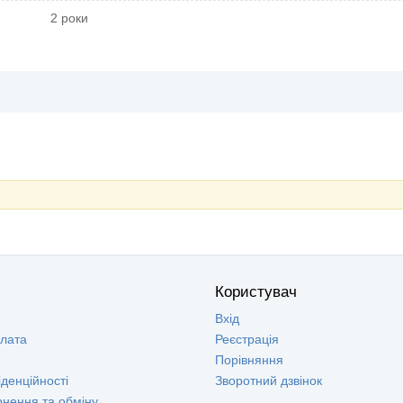
2 роки
Користувач
Вхід
плата
Реєстрація
Порівняння
денційності
Зворотний дзвінок
рнення та обміну