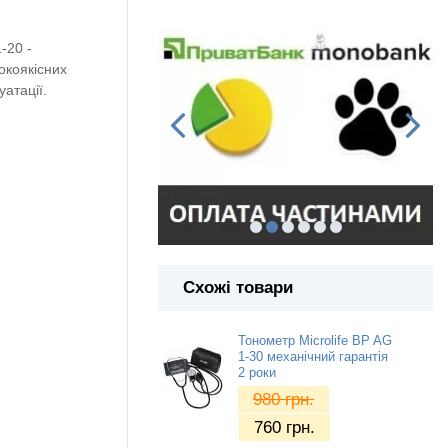
1-20
-
окоякісних
атації.
Схожі товари
Тонометр Microlife BP AG
1-30 механічний гарантія
2 роки
980
грн.
760
грн.