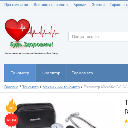
Про компанію
Доставка та оплата
Бренди
Знижки
Гарантія т
Тонометр
Інгалятор
Термометр
Пульсоксиметр
Головна
Тонометр
Механічний тонометр
Тонометр Microlife BP AG
ХІТ
АКЦІЯ