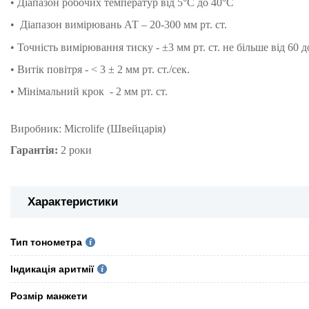
• Діапазон робочих температур від 5°C до 40°C
• Діапазон вимірювань АТ – 20-300 мм рт. ст.
• Точність вимірювання тиску - ±3 мм рт. ст. не більше від 60 до
• Витік повітря - < 3 ± 2 мм рт. ст./сек.
• Мінімальний крок - 2 мм рт. ст.
Виробник: Microlife (Швейцарія)
Гарантія:
2 роки
Характеристики
Тип тонометра
Індикація аритмії
Розмір манжети