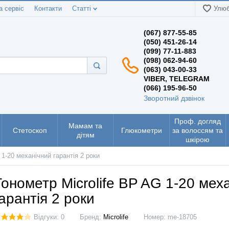
а сервіс
Контакти
Статті
Улюб
(067) 877-55-85
(050) 451-26-14
(099) 77-11-883
(098) 062-94-60
(063) 043-00-33
VIBER, TELEGRAM
(066) 195-96-50
Зворотний дзвінок
Проф. догляд
Мамам та
Стетоскоп
Глюкометри
за волоссям та
дітям
шкірою
 1-20 механічний гарантія 2 роки
Тонометр Microlife BP AG 1-20 мех
гарантія 2 роки
Відгуки: 0
Бренд:
Microlife
Номер:
me-18705