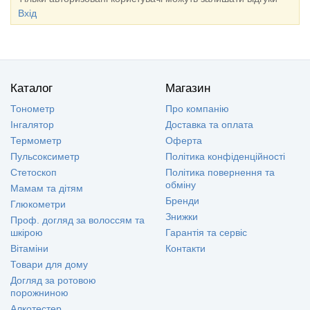
Вхід
Каталог
Магазин
Тонометр
Про компанію
Інгалятор
Доставка та оплата
Термометр
Оферта
Пульсоксиметр
Політика конфіденційності
Стетоскоп
Політика повернення та
обміну
Мамам та дітям
Бренди
Глюкометри
Знижки
Проф. догляд за волоссям та
шкірою
Гарантія та сервіс
Вітаміни
Контакти
Товари для дому
Догляд за ротовою
порожниною
Алкотестер