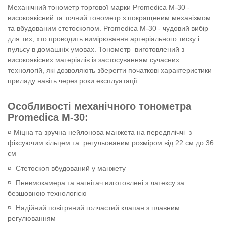
Механічний тонометр торгової марки Promedica M-30 -
високоякісний та точний тонометр з покращеним механізмом
та вбудованим стетоскопом. Promedica M-30 - чудовий вибір
для тих, хто проводить вимірювання артеріального тиску і
пульсу в домашніх умовах. Тонометр виготовлений з
високоякісних матеріалів із застосуванням сучасних
технологій, які дозволяють зберегти початкові характеристики
приладу навіть через роки експлуатації.
Особливості механічного тонометра
Promedica M-30:
¤ Міцна та зручна нейлонова манжета на передпліччі з
фіксуючим кільцем та регульованим розміром від 22 см до 36
см
¤ Стетоскоп вбудований у манжету
¤
Пневмокамера та нагнітач виготовлені з латексу за
безшовною технологією
¤ Надійний повітряний голчастий клапан з плавним
регулюванням