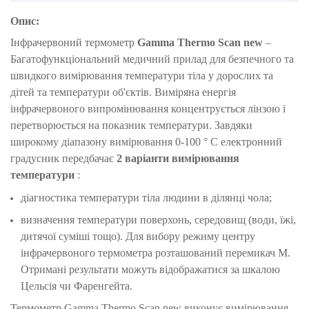
Опис:
Інфрачервоний термометр
Gamma Thermo Scan new
–
Багатофункціональний медичний прилад для безпечного та
швидкого вимірювання температури тіла у дорослих та
дітей та температури об'єктів. Виміряна енергія
інфрачервоного випромінювання концентрується лінзою і
перетворюється на показник температури. Завдяки
широкому діапазону вимірювання 0-100 ° C електронний
градусник передбачає
2 варіанти вимірювання
температури
:
діагностика температури тіла людини в ділянці чола;
визначення температури поверхонь, середовищ (води, їжі,
дитячої суміші тощо). Для вибору режиму центру
інфрачервоного термометра розташований перемикач M.
Отримані результати можуть відображатися за шкалою
Цельсія чи Фаренгейта.
Термометр Gamma Thermo Scan new виконує вимірювання