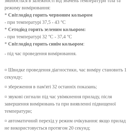
змінюється в залежності від значень температури тіла та
режиму вимірювання:
*
Світлодіод горить червоним кольором
- при температурі 37,5 - 43 °С
*
Сетодіод горить зеленим кольором:
- при температурі 32 °С - 37,4 °С
*
Світлодіод горить
синім кольором
:
- під час проведення вимірювання.
¤ Швидке проведення діагностики, час виміру становить 1
секунду;
¤ збереження в пам'яті 32 останніх показань;
¤ звукові сигнали під час увімкнення приладу, після
завершення вимірювань та при виявленні підвищеної
температури;
¤ автоматичний перехід у режим очікування: якщо прилад
не використовується протягом 20 секунд;