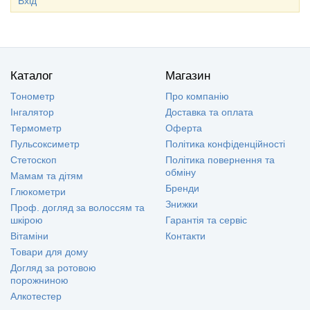
Вхід
Каталог
Магазин
Тонометр
Про компанію
Інгалятор
Доставка та оплата
Термометр
Оферта
Пульсоксиметр
Політика конфіденційності
Стетоскоп
Політика повернення та
обміну
Мамам та дітям
Бренди
Глюкометри
Знижки
Проф. догляд за волоссям та
шкірою
Гарантія та сервіс
Вітаміни
Контакти
Товари для дому
Догляд за ротовою
порожниною
Алкотестер