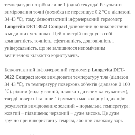
температури потрібна лише 1 (одна) секунда! Результати
вимірювання точні (похибка не перевищує 0,2 ℃ в діапазоні
34-43 ℃), тому безконтактний інфрачервоний термометр
Longevita DET-3022 Compact
дозволений до використання
в медичних установах.
Цей пристрій поєднує в собі
компактність, точність, ефективність, довговічність і
універсальність, що не залишилося непоміченим
величезною кількістю користувачів.
Безконтактний інфрачервоний термометр
Longevita DET-
3022 Compact
може вимірювати температуру тіла (діапазон
34-43 ℃), та температуру поверхонь об’ектів (діапазон 0-100
℃): рідини (вода у ванній, пляшка з дитячим харчуванням);
тверді поверхні та інше. Т
ермометр має колірну індикацію
результатів вимірювання: зелений – нормальна температура;
жовтий – підвищена; червоний – дуже висока. Це дуже
зручно при використані у темряві, або при слабкому зорі.