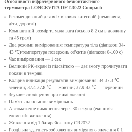
Особливості інфрачервоного безконтактного
термометра
LONGEVITA DET-3022 Compact
:
Рекомендований для всіх вікових категорій (немовлята,
діти, дорослі)
Компактний розмір та мала вага (всього 8,2 см в довжину
та 45 грам)
Два режими вимірювання: температура тіла (діапазон 34-
43 ℃)/температура поверхонь об'єктів (діапазон 0-100 с)
Час вимірювання — 1 сек
Великий РК-екран із підсвіткою — дає змогу прочитувати
покази в темряві
Колірна індикація результатів вимірювання: 34-37.3 ℃ —
зелений; 37.4-37.8 ℃ — жовтий; 37.9-43 ℃ — червоний
Звукове сповіщення при вимірюванні
Пам'ять на останнє вимірювань
Автоматичне вимкнення через 30 секунд (економія
елементів живлення)
Живлення від 1 батарейок типу CR2032
Роздільна здатність зображення виміряного значення 0.1