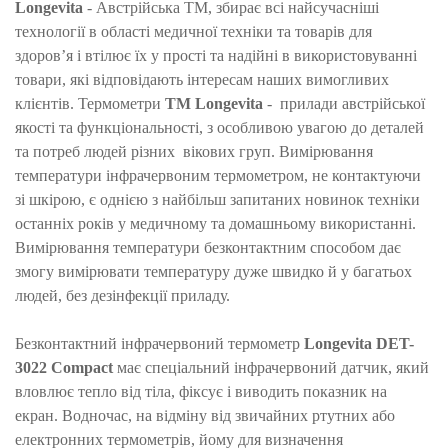
Longevita
- Австрійська ТМ, збирає всі найсучасніші
технології в області медичної техніки та товарів для
здоров’я і втілює їх у прості та надійні в використовуванні
товари, які відповідають інтересам наших вимогливих
клієнтів.
Термометри
TM Longevita
- прилади австрійської
якості та функціональності, з особливою увагою до деталей
та потреб людей різних вікових груп.
Вимірювання
температури інфрачервоним термометром, не контактуючи
зі шкірою, є однією з найбільш запитаних новинок техніки
останніх років у медичному та домашньому використанні.
Вимірювання температури безконтактним способом дає
змогу вимірювати температуру дуже швидко й у багатьох
людей, без дезінфекції приладу.
Безконтактний інфрачервоний термометр
Longevita DET-
3022 Compact
має спеціальний інфрачервоний датчик, який
вловлює тепло від тіла, фіксує і виводить показник на
екран. Водночас, на відміну від звичайних ртутних або
електронних термометрів, йому для визначення