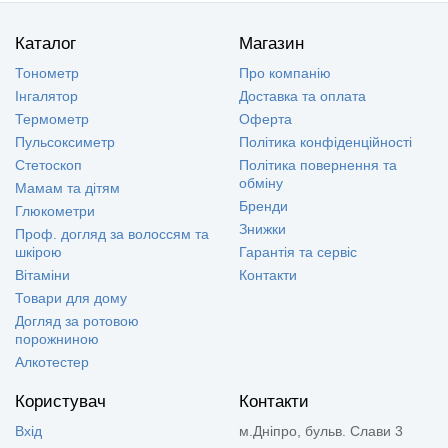
Каталог
Магазин
Тонометр
Про компанію
Інгалятор
Доставка та оплата
Термометр
Оферта
Пульсоксиметр
Політика конфіденційності
Стетоскоп
Політика повернення та
обміну
Мамам та дітям
Бренди
Глюкометри
Знижки
Проф. догляд за волоссям та
шкірою
Гарантія та сервіс
Вітаміни
Контакти
Товари для дому
Догляд за ротовою
порожниною
Алкотестер
Користувач
Контакти
Вхід
м.Дніпро, бульв. Слави 3