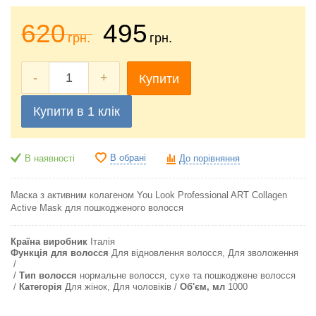
620
495
грн.
грн.
-
+
Купити
Купити в 1 клік
В обрані
В наявності
До порівняння
Маска з активним колагеном You Look Professional ART Collagen
Active Mask для пошкодженого волосся
Країна виробник
Італія
Функція для волосся
Для відновлення волосся, Для зволоження
Тип волосся
нормальне волосся, сухе та пошкоджене волосся
Категорія
Для жінок, Для чоловіків
Об'єм, мл
1000