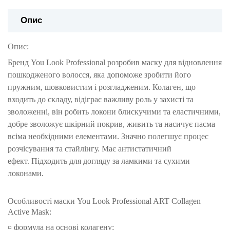
Опис
Опис:
Бренд You Look Professional розробив маску для відновлення
пошкодженого волосся, яка допоможе зробити його
пружним, шовковистим і розгладженим.
Колаген, що
входить до складу, відіграє важливу роль у захисті та
зволоженні, він робить локони блискучими та еластичними,
добре зволожує шкірний покрив, живить та насичує пасма
всіма необхідними елементами.
Значно полегшує процес
розчісування та стайлінгу.
Має антистатичний
ефект.
П
ідходить для догляду за ламкими та сухими
локонами.
Особливості маски You Look Professional ART Collagen
Active Mask:
¤ формула на основі колагену;