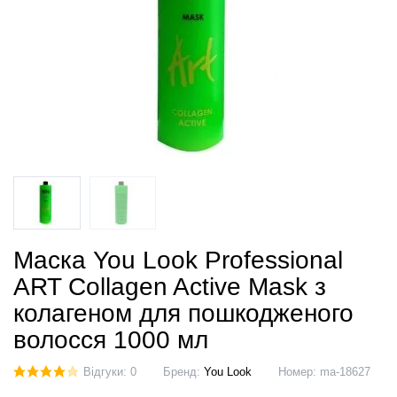
Маска You Look Professional
ART Collagen Active Mask з
колагеном для пошкодженого
волосся 1000 мл
Відгуки: 0
Бренд:
You Look
Номер:
ma-18627