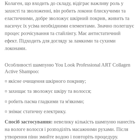
Колаген, що входить до складу, відіграє важливу роль у
захисті та зволоженні, він робить локони блискучими та
еластичними, добре зволожує шкірний покрив, живить та
насичує їх усіма необхідними елементами.
Значно полегшує
процес розчісування та стайлінгу.
Має антистатичний
ефект.
П
ідходить для догляду за ламкими та сухими
локонами.
Особливості шампуню You Look Professional ART Collagen
Active Shampoo:
¤ якісне очищення шкірного покриву;
¤ захищає та зволожує шкіру та волосся;
¤ робить пасма гладкими та м'якими;
¤ знімає статичну електрику.
Спосіб застосування:
невелику кількість шампуню нанесіть
на вологе волосся і розподіліть масажними рухами.
Після
утворення піни змийте водою і повторіть процедуру.