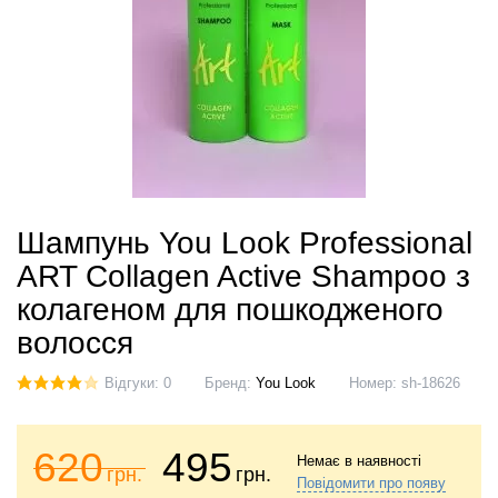
Шампунь You Look Professional
ART Collagen Active Shampoo з
колагеном для пошкодженого
волосся
Відгуки: 0
Бренд:
You Look
Номер:
sh-18626
620
495
Немає в наявності
грн.
грн.
Повідомити про появу