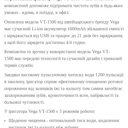
компактний допоможе підтримати чистота зубів в будь-яких
умовах - вдома, в поїздці, в офісі.
Оновлена модель VT-1500 від швейцарського бренду Vega
має сучасний Li-ion акумулятор 1600mAh збільшеної ємності
і заряджається від USB та працює до 21 днів без заряджання,
а щоб його зарядити достатньо 4-6 годин.
Компактна та зручна у використанні модель Vega VT-
1500 має передові технології та сучасний дизайн і тривалий
термін служби.
Завдяки високому пульсуючому натиску води 1200 пульсації
в хвилину, іригатор сприяє ефективному очищенню ротової
порожнини від залишків їжі та нальоту тим самим запобігає
захворюванням зубів, кровоточивості ясен, набряклості та
больової чутливості.
У іригатора Vega VT-1500 є 5 режимів роботи:
Щоденне чищення - оптимальний тиск води, видалення
частинок їжі та нальоту між зубами;