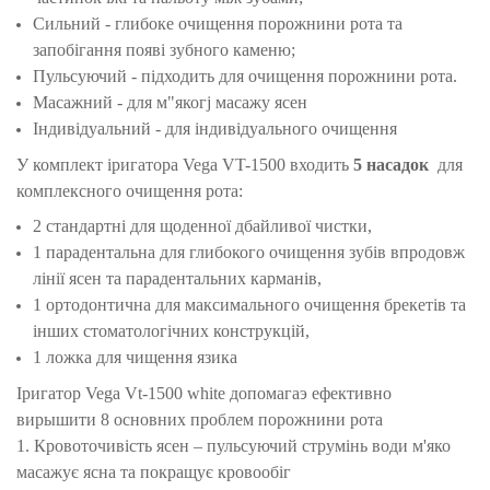
Сильний - глибоке очищення порожнини рота та
запобігання появі зубного каменю;
Пульсуючий - підходить для очищення порожнини рота.
Масажний - для м"якогj масажу ясен
Індивідуальний - для індивідуального очищення
У комплект іригатора Vega VT-1500 входить
5 насадок
для
комплексного очищення рота:
2 стандартні для щоденної дбайливої чистки,
1 парадентальна для глибокого очищення зубів впродовж
лінії ясен та парадентальних карманів,
1 ортодонтична для максимального очищення брекетів та
інших стоматологічних конструкцій,
1 ложка для чищення язика
Іригатор Vega Vt-1500 white допомагаэ ефективно
вирышити 8 основних проблем порожнини рота
1. Кровоточивість ясен – пульсуючий струмінь води м'яко
масажує ясна та покращує кровообіг