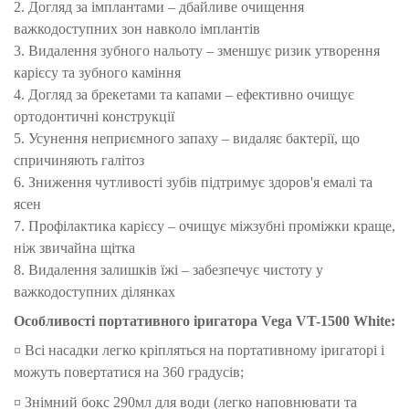
2. Догляд за імплантами – дбайливе очищення
важкодоступних зон навколо імплантів
3. Видалення зубного нальоту – зменшує ризик утворення
карієсу та зубного каміння
4. Догляд за брекетами та капами – ефективно очищує
ортодонтичні конструкції
5. Усунення неприємного запаху – видаляє бактерії, що
спричиняють галітоз
6. Зниження чутливості зубів підтримує здоров'я емалі та
ясен
7. Профілактика карієсу – очищує міжзубні проміжки краще,
ніж звичайна щітка
8. Видалення залишків їжі – забезпечує чистоту у
важкодоступних ділянках
Особливості портативного іригатора Vega VT-1500 White:
¤ Всі насадки легко кріпляться на портативному іригаторі і
можуть повертатися на 360 градусів;
¤ Знімний бокс 290мл для води (легко наповнювати та