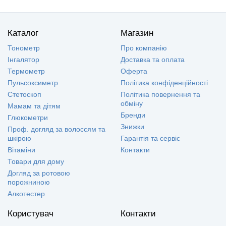
Каталог
Магазин
Тонометр
Про компанію
Інгалятор
Доставка та оплата
Термометр
Оферта
Пульсоксиметр
Політика конфіденційності
Стетоскоп
Політика повернення та
обміну
Мамам та дітям
Бренди
Глюкометри
Знижки
Проф. догляд за волоссям та
шкірою
Гарантія та сервіс
Вітаміни
Контакти
Товари для дому
Догляд за ротовою
порожниною
Алкотестер
Користувач
Контакти