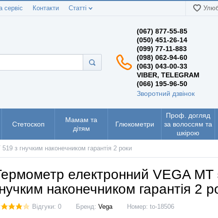
а сервіс
Контакти
Статті
Улюб
(067) 877-55-85
(050) 451-26-14
(099) 77-11-883
(098) 062-94-60
(063) 043-00-33
VIBER, TELEGRAM
(066) 195-96-50
Зворотний дзвінок
Проф. догляд
Мамам та
Стетоскоп
Глюкометри
за волоссям та
дітям
шкірою
19 з гнучким наконечником гарантія 2 роки
Термометр електронний VEGA MT 
гнучким наконечником гарантія 2 р
Відгуки: 0
Бренд:
Vega
Номер:
to-18506