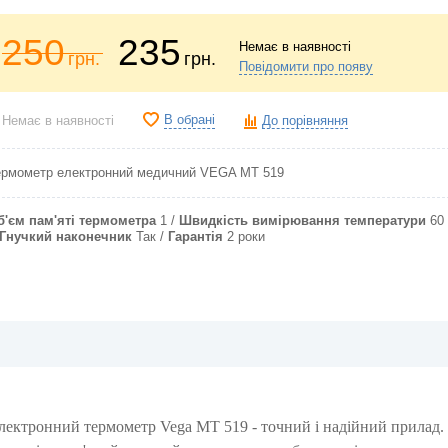
250
235
Немає в наявності
грн.
грн.
Повідомити про появу
В обрані
Немає в наявності
До порівняння
ермометр електронний медичний VEGA MT 519
б'єм пам'яті термометра
1
Швидкість вимірювання температури
60
Гнучкий наконечник
Так
Гарантія
2 роки
лектронний термометр Vega MT 519 - точний і надійний прилад.