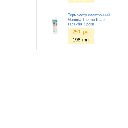
Термометр електронний
Gamma Thermo Base
гарантія 3 роки
250
грн.
198
грн.