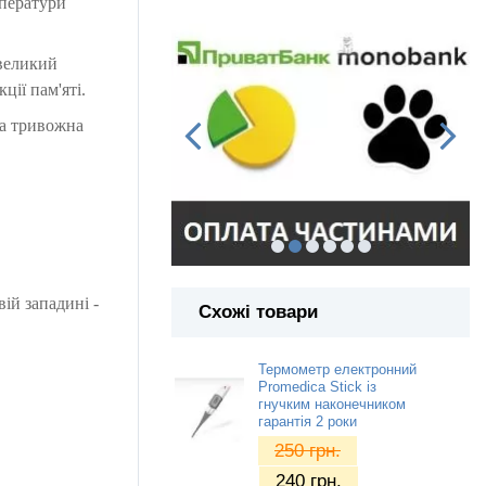
мператури
 великий
ції пам'яті.
ка тривожна
ій западині -
Схожі товари
Термометр електронний
Promedica Stick із
гнучким наконечником
гарантія 2 роки
250
грн.
240
грн.