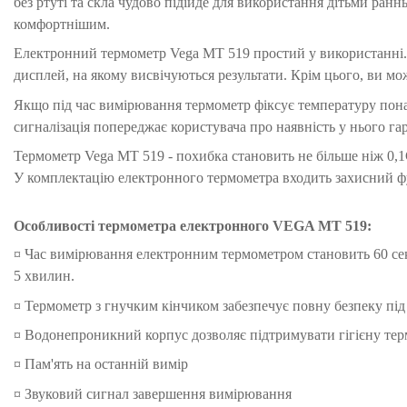
без ртуті та скла чудово підійде для використання дітьми ран
комфортнішим.
Електронний термометр Vega MT 519 простий у використанні.
дисплей, на якому висвічуються результати. Крім цього, ви мо
Якщо під час вимірювання термометр фіксує температуру понад
сигналізація попереджає користувача про наявність у нього га
Термометр Vega MT 519 - похибка становить не більше ніж 0,1
У комплектацію електронного термометра входить захисний фут
Особливості термометра електронного VEGA MT 519:
¤ Час вимірювання електронним термометром становить 60 сек
5 хвилин.
¤ Термометр з гнучким кінчиком забезпечує повну безпеку під
¤ Водонепроникний корпус дозволяє підтримувати гігієну тер
¤ Пам'ять на останній вимір
¤ Звуковий сигнал завершення вимірювання