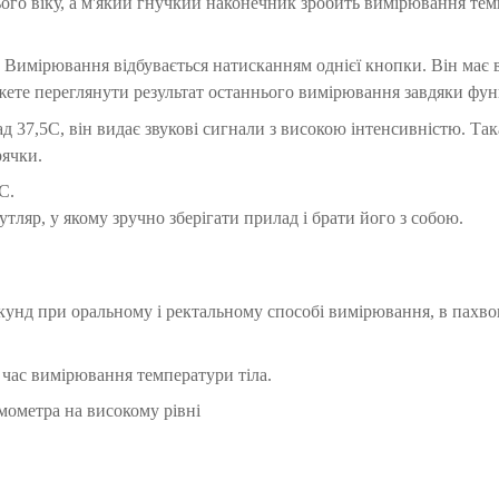
нього віку, а м'який гнучкий наконечник зробить вимірювання те
 Вимірювання відбувається натисканням однієї кнопки. Він має
жете переглянути результат останнього вимірювання завдяки функ
 37,5С, він видає звукові сигнали з високою інтенсивністю. Та
рячки.
С.
ляр, у якому зручно зберігати прилад і брати його з собою.
унд при оральному і ректальному способі вимірювання, в пахвов
 час вимірювання температури тіла.
мометра на високому рівні