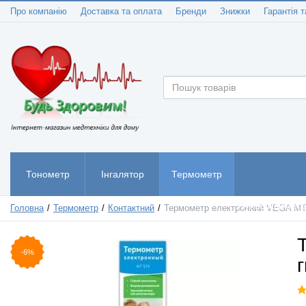
Про компанію
Доставка та оплата
Бренди
Знижки
Гарантія т
Тонометр
Інгалятор
Термометр
Пульсоксиметр
Головна
Термометр
Контактний
Термометр електронний VEGA MT 5
-6%