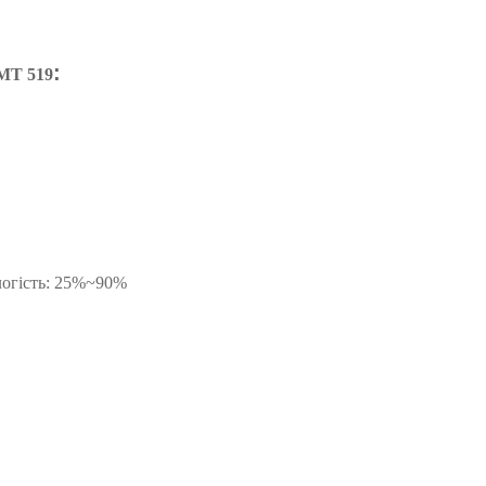
:
MT
519
логість: 25%~90%