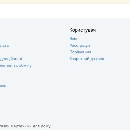
Користувач
Вхід
плата
Реєстрація
Порівняння
денційності
Зворотний дзвінок
рнення та обміну
рвіс
газин медтехніки для дому.