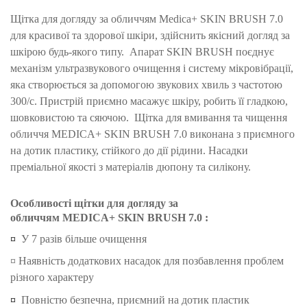
Щітка для догляду за обличчям Medica+ SKIN BRUSH 7.0
для красивої та здорової шкіри, здійснить якісний догляд за
шкірою будь-якого типу.
Апарат SKIN BRUSH поєднує
механізм ультразвукового очищення і систему мікровібрації,
яка створюється за допомогою звукових хвиль з частотою
300/с.
Пристрій приємно масажує шкіру, робить її гладкою,
шовковистою та сяючою.
Щітка для вмивання та чищення
обличчя MEDICA+ SKIN BRUSH 7.0 виконана з приємного
на дотик пластику, стійкого до дії рідини.
Насадки
преміальної якості з матеріалів дюпону та силікону.
Особливості
щітки для догляду за
обличчям
MEDICA+
SKIN BRUSH 7.0
:
¤
У 7 разів більше очищення
¤ Наявність додаткових насадок для позбавлення проблем
різного характеру
¤
Повністю безпечна, приємний на дотик пластик