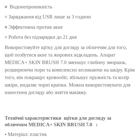
¤
Водонепроникність
¤ Заряджання від USB лише за 3 години
¤
Эффективна против акне
¤ Робота без підзарядки до 21 дня
Використовуйте щітку для догляду за обличчям для того,
щоб позбутися акне та жирових відкладень.
Апарат
MEDICA+ SKIN BRUSH 7.0 зменшує глибину зморшок,
розширюючи пори та комплексно впливаючи на шкіру.
Крім
того, він покращує кровообіг, збільшує пружність та колір
шкіри, видаляє чорні крапки.
Можна використовувати для
нанесення догляду або зняття макіяжу.
Технічні характеристики
щітки для догляду за
обличчям
MEDICA+ SKIN
BRUSH
7.0
:
• Матеріал: пластик