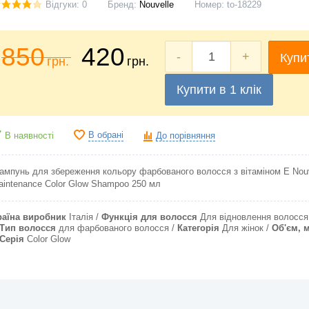
Відгуки: 0
Бренд:
Nouvelle
Номер:
to-18229
850
420
-
+
Купи
грн.
грн.
Купити в 1 клік
В обрані
В наявності
До порівняння
ампунь для збереження кольору фарбованого волосся з вітаміном Е Nouv
aintenance Color Glow Shampoo 250 мл
раїна виробник
Італія
Функція для волосся
Для відновлення волосся
Тип волосся
для фарбованого волосся
Категорія
Для жінок
Об'єм, 
Серія
Color Glow