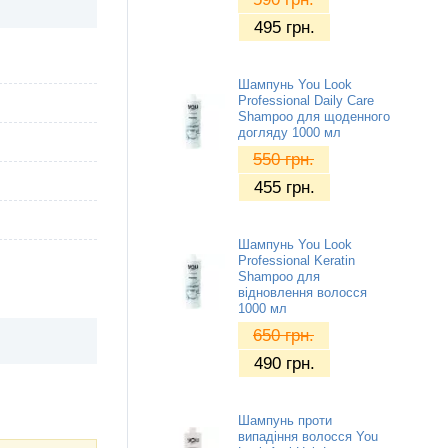
495
грн.
Шампунь You Look
Professional Daily Care
Shampoo для щоденного
догляду 1000 мл
550
грн.
455
грн.
Шампунь You Look
Professional Keratin
Shampoo для
відновлення волосся
1000 мл
650
грн.
490
грн.
Шампунь проти
випадіння волосся You