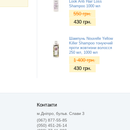
Look Anti Hair Loss
Shampoo 1000 мл
550
грн.
430
грн.
Шампунь Nouvelle Yellow
Killer Shampoo тонуючий
проти жовтизни волосся
250 мл, 1000 мл
1 400
грн.
430
грн.
Контакти
м.Дніпро, бульв. Слави 3
(067) 877-55-85
(050) 451-26-14