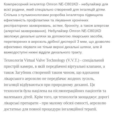
Компресорний інгалятор Omron NE-C801KD - небулайзер для
всієї родини, який спеціально створений для інгаляцій дітям.
Спільна з пульмонологами розробка інгалятора підвищила
ефективність профілактики та лікування хронічних
респіраторних захворювань, астми, бронхіту, а також алергози
(алергічні захворювання). Небулайзер Omron NE-C801KD
зволожує дихальні шляхи за допомогою лікарських засобів,
перетворених в аерозоль дрібної дисперсії 3 мкм, що дозволяє
ефективно лікувати не тільки верхні дихальні шляхи, але й
важкодоступні нижні відділи дихального тракту.
Технологія Virtual Valve Technology (V.V.T.) - спеціальний
пристрій камери, в якій передбачені віртуальні клапани, а
також Загубник створений таким чином, що вдихання
лікарського аерозолю не передбачає жодних зусиль,
інгаляції відбуваються при природному диханні. Ця
технологія була націлена на післяопераційних пацієнтів та
маленьких дітей. Крім того, ця технологія заощаджує дорогі
лікарські препарати - при малому обсязі ємності, аерозолю
достатньо для повної процедури інгаляційної терапії.