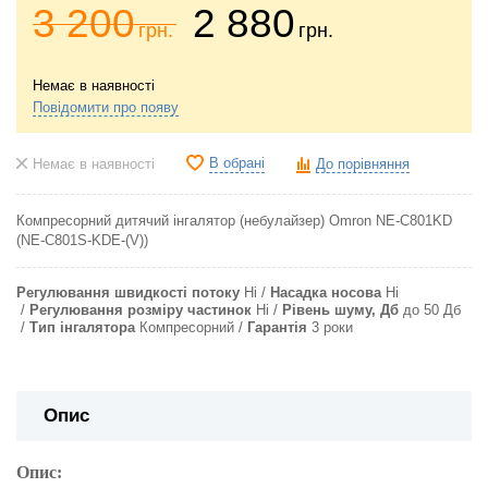
3 200
2 880
грн.
грн.
Немає в наявності
Повідомити про появу
В обрані
Немає в наявності
До порівняння
Компресорний дитячий інгалятор (небулайзер) Omron NE-C801KD
(NE-C801S-KDE-(V))
Регулювання швидкості потоку
Ні
Насадка носова
Ні
Регулювання розміру частинок
Ні
Рівень шуму, Дб
до 50 Дб
Тип інгалятора
Компресорний
Гарантія
3 роки
Опис
Опис: