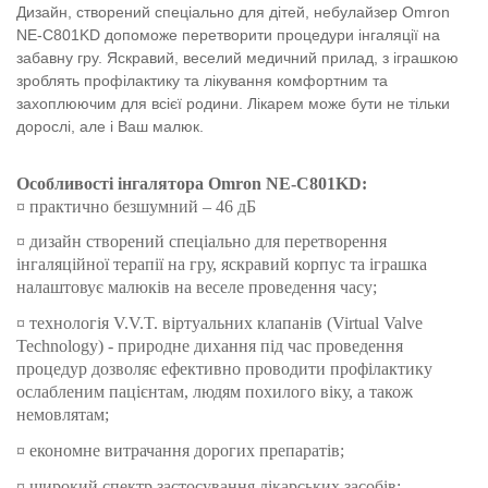
Дизайн, створений спеціально для дітей, небулайзер Omron
NE-C801KD допоможе перетворити процедури інгаляції на
забавну гру. Яскравий, веселий медичний прилад, з іграшкою
зроблять профілактику та лікування комфортним та
захоплюючим для всієї родини. Лікарем може бути не тільки
дорослі, але і Ваш малюк.
Особливості інгалятора Omron NE-C801KD:
¤ практично безшумний – 46 дБ
¤ дизайн створений спеціально для перетворення
інгаляційної терапії на гру, яскравий корпус та іграшка
налаштовує малюків на веселе проведення часу;
¤ технологія V.V.T. віртуальних клапанів (Virtual Valve
Technology) - природне дихання під час проведення
процедур дозволяє ефективно проводити профілактику
ослабленим пацієнтам, людям похилого віку, а також
немовлятам;
¤ економне витрачання дорогих препаратів;
¤ широкий спектр застосування лікарських засобів;