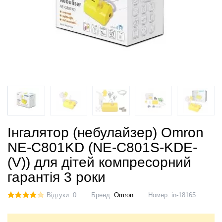
Інгалятор (небулайзер) Omron
NE-C801KD (NE-C801S-KDE-
(V)) для дітей компресорний
гарантія 3 роки
Відгуки: 0
Бренд:
Omron
Номер:
in-18165