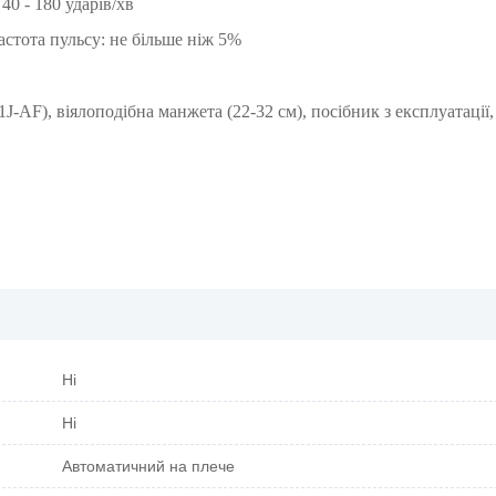
40 - 180 ударів/хв
астота пульсу: не більше ніж 5%
AF), віялоподібна манжета (22-32 см), посібник з експлуатації
Ні
Ні
Автоматичний на плече