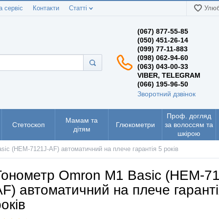
а сервіс
Контакти
Статті
Улюб
(067) 877-55-85
(050) 451-26-14
(099) 77-11-883
(098) 062-94-60
(063) 043-00-33
VIBER, TELEGRAM
(066) 195-96-50
Зворотний дзвінок
Проф. догляд
Мамам та
Стетоскоп
Глюкометри
за волоссям та
дітям
шкірою
ic (HEM-7121J-AF) автоматичний на плече гарантія 5 років
Тонометр Omron M1 Basic (HEM-71
AF) автоматичний на плече гаранті
оків