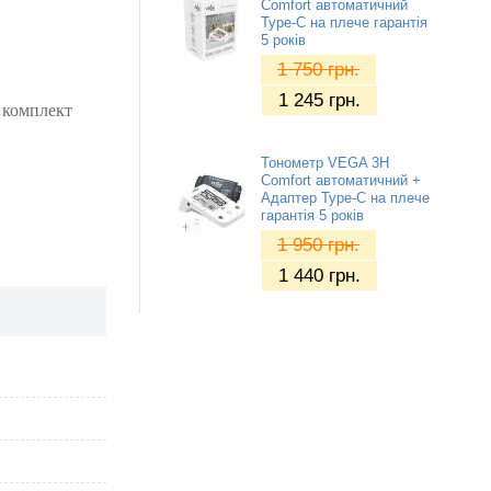
Comfort автоматичний
Type-C на плече гарантія
5 років
1 750
грн.
1 245
грн.
, комплект
Тонометр VEGA 3H
Comfort автоматичний +
Адаптер Type-C на плече
гарантія 5 років
1 950
грн.
1 440
грн.