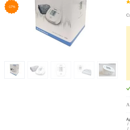
-17%
С
А
А