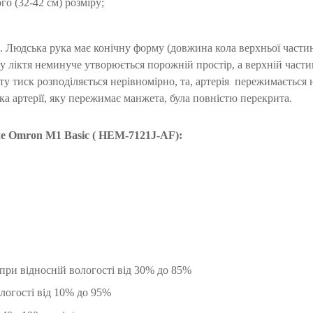
о (32-42 см) розміру;
о. Людська рука має конічну форму (довжина кола верхньої части
у ліктя неминуче утворюється порожній простір, а верхній части
ту тиск розподіляється нерівномірно, та, артерія пережимається
ка артерії, яку пережимає манжета, була повністю перекрита.
че Omron M1 Basic ( HEM-7121J-AF):
 при відносній вологості від 30% до 85%
ологості від 10% до 95%