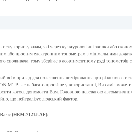
иску користувачам, які через культурологічні звички або економ
ним або простим електронним тонометрам з мінімальними додат
го споживача, тому зберігає в асортиментному ряді тонометрів с
ий всім прилад для полегшення вимірювання артеріального тис
ON M1 Basic набагато простіше у використанні, Ви самі зможете
росити когось допомогти Вам. Головною перевагою автоматичних
ійно, що нейтралізує людський фактор.
Basic (HEM-7121J-AF)
: