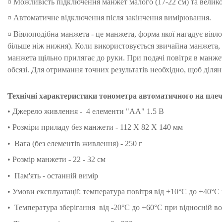
¤ Можливість підключення манжет малого (17-22 см) та великог
¤ Автоматичне відключення після закінчення вимірювання.
¤ Віялоподібна манжета - це манжета, форма якої нагадує віял
більше ніж нижня). Коли використовується звичайна манжета, 
манжета щільно прилягає до руки. При подачі повітря в манже
обсязі. Для отримання точних результатів необхідно, щоб ділян
Технічні характеристики тонометра автоматичного на пле
•
Джерело живлення -
4 елементи "AA" 1.5 В
• Розміри приладу без манжети -
112 X 82 X 140 мм
• Вага (без елементів живлення) -
250
г
• Розмір манжети -
22 - 32 см
•
Пам'ять - останній вимір
•
Умови експлуатації: температура повітря від +10°C до +40°C
• Температура зберігання
від -20°C до +60°C при відносній в