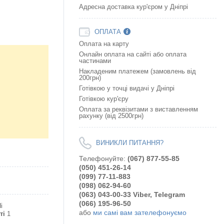
Адресна доставка кур'єром у Дніпрі
ОПЛАТА
Оплата на карту
Онлайн оплата на сайтi або оплата
частинами
Накладеним платежем (замовлень від
200грн)
Готівкою у точці видачі у Дніпрі
Готівкою кур'єру
Оплата за реквізитами з виставленням
рахунку (від 2500грн)
ВИНИКЛИ ПИТАННЯ?
Телефонуйте:
(067) 877-55-85
(050) 451-26-14
(099) 77-11-883
(098) 062-94-60
(063) 043-00-33 Viber, Telegram
(066) 195-96-50
і
або
ми самі вам зателефонуємо
ті
1