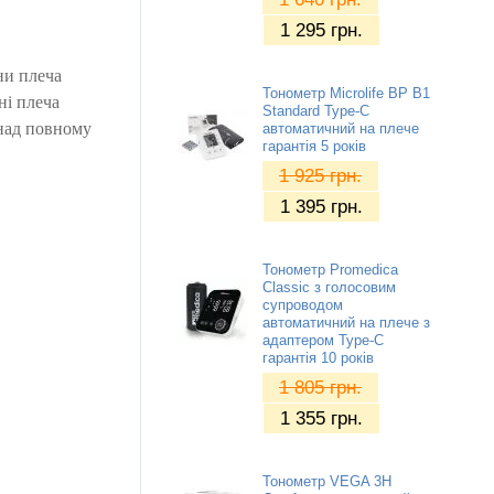
1 295
грн.
ни плеча
Тонометр Microlife BP B1
ні плеча
Standard Type-C
 над повному
автоматичний на плече
гарантія 5 років
1 925
грн.
1 395
грн.
Тонометр Promedica
Classic з голосовим
супроводом
автоматичний на плече з
адаптером Type-C
гарантія 10 років
1 805
грн.
1 355
грн.
Тонометр VEGA 3H