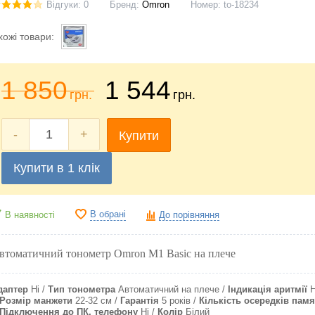
Відгуки: 0
Бренд:
Omron
Номер:
to-18234
хожі товари:
1 850
1 544
грн.
грн.
-
+
Купити
Купити в 1 клік
В обрані
В наявності
До порівняння
втоматичний тонометр Omron M1 Basic на плече
даптер
Ні
Тип тонометра
Автоматичний на плече
Індикація аритмії
Н
Розмір манжети
22-32 см
Гарантія
5 років
Кількість осередків памя
Підключення до ПК, телефону
Ні
Колір
Білий