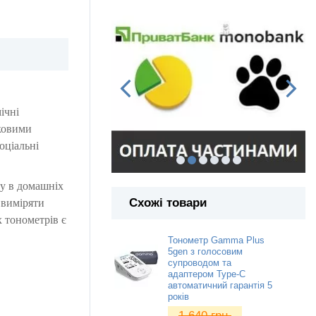
ічні
ковими
оціальні
ку в домашніх
Схожі товари
 виміряти
 тонометрів є
Тонометр Gamma Plus
5gen з голосовим
супроводом та
адаптером Type-C
автоматичний гарантія 5
років
1 640
грн.