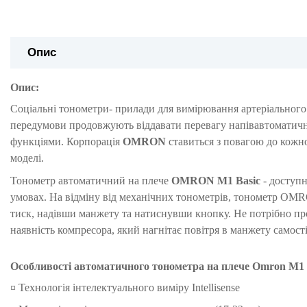
Опис
Опис:
Соціальні тонометри- прилади для вимірювання артеріального т
передумови продовжують віддавати перевагу напівавтоматич
функціями. Корпорація
OMRON
ставиться з повагою до кожно
моделі.
Тонометр автоматичний на плече
OMRON M1 Basic
- доступн
умовах. На відміну від механічних тонометрів, тонометр OMR
тиск, надівши манжету та натиснувши кнопку. Не потрібно п
наявність компресора, який нагнітає повітря в манжету самост
Особливості автоматичного тонометра на плече
Omron M1 
¤
Технологія інтелектуального виміру Intellisense