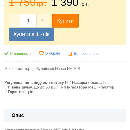
1 750
1 390
грн.
грн.
-
+
Купити
Купити в 1 клік
В обрані
В наявності
До порівняння
Меш інгалятор (небулайзер)
Heaco NE-M01
Регулювання швидкості потоку
Ні
Насадка носова
Ні
Рівень шуму, Дб
до 50 Дб
Тип інгалятора
Меш інгалятор
Гарантія
1 рік
Опис