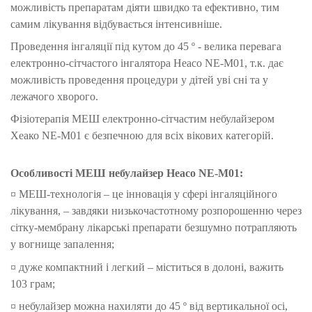
можливість препаратам діяти швидко та ефективно, тим
самим лікування відбувається інтенсивніше.
Проведення інгаляції під кутом до 45 º - велика перевага
електронно-сітчастого інгалятора Heaco NE-M01, т.к. дає
можливість проведення процедури у дітей уві сні та у
лежачого хворого.
Фізіотерапія МЕШ електронно-сітчастим небулайзером
Хеако NE-M01 є безпечною для всіх вікових категорій.
Особливості МЕШ небулайзер Heaco NE-M01:
¤ МЕШ-технологія – це інновація у сфері інгаляційного
лікування, – завдяки низькочастотному розпорошенню через
сітку-мембрану лікарські препарати безшумно потрапляють
у вогнище запалення;
¤ дуже компактний і легкий – міститься в долоні, важить
103 грам;
¤ небулайзер можна нахиляти до 45 º від вертикальної осі,