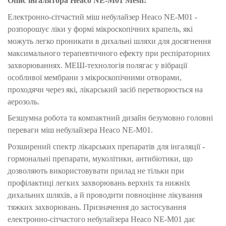
Опис інгалятора Heaco NE-M01 Mesh:
Електронно-сітчастий міш небулайзер Heaco NE-M01 -
розпорошує ліки у формі мікроскопічних крапель, які
можуть легко проникати в дихальні шляхи для досягнення
максимального терапевтичного ефекту при респіраторних
захворюваннях. МЕШ-технологія полягає у вібрації
особливої ​​мембрани з мікроскопічними отворами,
проходячи через які, лікарський засіб перетворюється на
аерозоль.
Безшумна робота та компактний дизайн безумовно головні
переваги міш небулайзера Heaco NE-M01.
Розширений спектр лікарських препаратів для інгаляції -
гормональні препарати, муколітики, антибіотики, що
дозволяють використовувати прилад не тільки при
профілактиці легких захворювань верхніх та нижніх
дихальних шляхів, а й проводити повноцінне лікування
тяжких захворювань. Призначення до застосування
електронно-сітчастого небулайзера Heaco NE-M01 дає