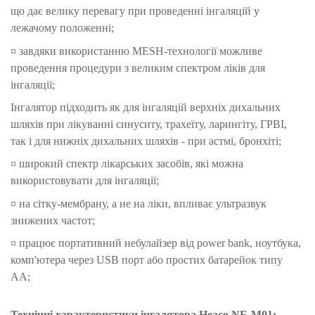
що дає велику перевагу при проведенні інгаляцій у
лежачому положенні;
¤ завдяки використанню MESH-технології можливе
проведення процедури з великим спектром ліків для
інгаляції;
Інгалятор підходить як для інгаляцій верхніх дихальних
шляхів при лікуванні синуситу, трахеїту, ларингіту, ГРВІ,
так і для нижніх дихальних шляхів - при астмі, бронхіті;
¤ широкий спектр лікарських засобів, які можна
використовувати для інгаляції;
¤ на сітку-мембрану, а не на ліки, впливає ультразвук
знижених частот;
¤ працює портативний небулайзер від рower bank, ноутбука,
комп'ютера через USB порт або простих батарейок типу
АА;
Технічні характеристики інгалятора Heaco NE-M01: