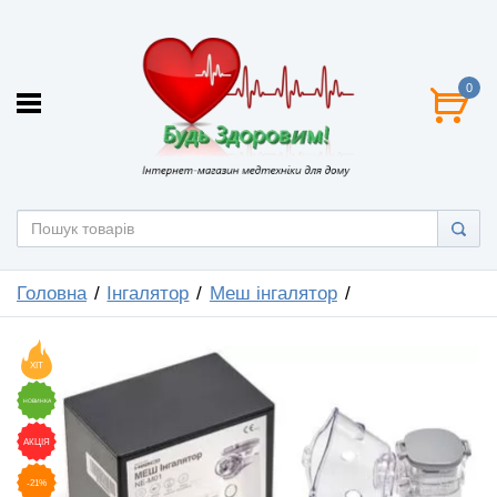
0
Головна
Інгалятор
Меш інгалятор
ХІТ
НОВИНКА
АКЦІЯ
-21%