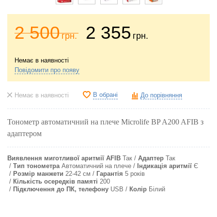
2 500
2 355
грн.
грн.
Немає в наявності
Повідомити про появу
В обрані
Немає в наявності
До порівняння
Тонометр автоматичний на плече Microlife BP A200 AFIB з
адаптером
Виявлення миготливої аритмії AFIB
Так
Адаптер
Так
Тип тонометра
Автоматичний на плече
Індикація аритмії
Є
Розмір манжети
22-42 см
Гарантія
5 років
Кількість осередків памяті
200
Підключення до ПК, телефону
USB
Колір
Білий