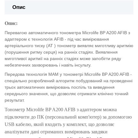
Опис
Опис:
Перевагою автоматичного тонометра Microlife BP A200 AFIB з
адаптером є технологія AFIB - під час вимірювання
артеріального тиску (АТ ) тонометр виявляє миготливу аритмію
(порушення ритму серця) на ранніх стадіях. Виявлення
миготливої ​​аритмії на ранніх стадіях може запобігти ряду
небезпечних захворювань і навіть інсульту.
Передова технологія МАМ у тонометрі Microlife BP A200 AFIB -
спеціально розроблений алгоритм побудований на проведенні
трьох автоматичних вимірювань поспіль та виведення
середнього значення, що дозволяє отримати клінічно точний
результат.
Тонометр Microlife BP A200 AFIB з адаптером можна
підключити до ПК (персональний комп'ютер) за допомогою
USB кабелю, який входить у комплект, що дозволяє
аналізувати дані отриманих вимірювань завдяки