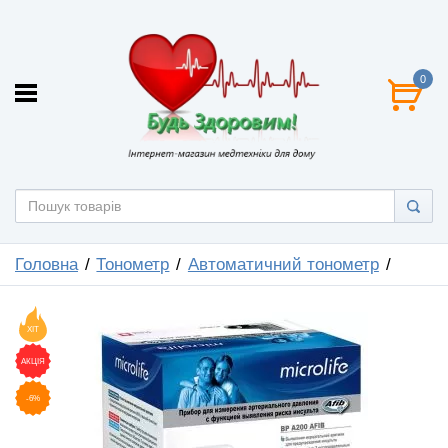
0
Головна
Тонометр
Автоматичний тонометр
ХІТ
АКЦІЯ
-6%