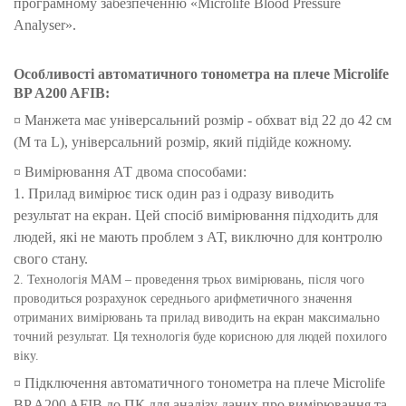
програмному забезпеченню «Microlife Blood Pressure
Analyser».
Особливості автоматичного тонометра на плече Microlife
BP A200 AFIB:
¤ Манжета має універсальний розмір - обхват від 22 до 42 см
(M та L), універсальний розмір, який підійде кожному.
¤ Вимірювання АТ двома способами:
1. Прилад вимірює тиск один раз і одразу виводить
результат на екран. Цей спосіб вимірювання підходить для
людей, які не мають проблем з АТ, виключно для контролю
свого стану.
2. Технологія МАМ – проведення трьох вимірювань, після чого
проводиться розрахунок середнього арифметичного значення
отриманих вимірювань та прилад виводить на екран максимально
точний результат. Ця технологія буде корисною для людей похилого
віку.
¤ Підключення автоматичного тонометра на плече Microlife
BP A200 AFIB до ПК для аналізу даних про вимірювання та