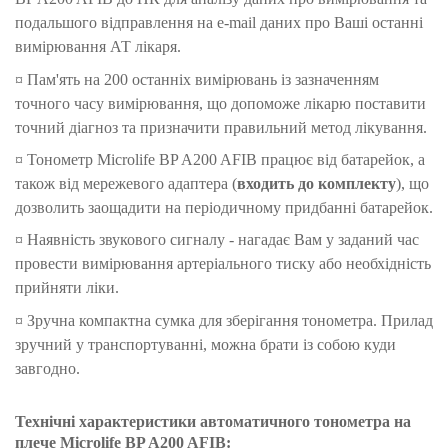
подальшого відправлення на e-mail даних про Ваші останні
вимірювання АТ лікаря.
¤ Пам'ять на 200 останніх вимірювань із зазначенням
точного часу вимірювання, що допоможе лікарю поставити
точний діагноз та призначити правильний метод лікування.
¤ Тонометр Microlife BP A200 AFIB працює від батарейок, а
також від мережевого адаптера (
входить до комплекту
), що
дозволить заощадити на періодичному придбанні батарейок.
¤ Наявність звукового сигналу - нагадає Вам у заданий час
провести вимірювання артеріального тиску або необхідність
прийняти ліки.
¤ Зручна компактна сумка для зберігання тонометра. Прилад
зручний у транспортуванні, можна брати із собою куди
завгодно.
Технічні характеристики автоматичного тонометра на
плече Microlife BP A200 AFIB: