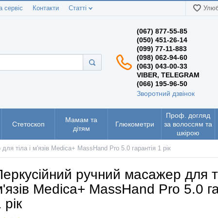
а сервіс
Контакти
Статті
Улюб
(067) 877-55-85
(050) 451-26-14
(099) 77-11-883
(098) 062-94-60
(063) 043-00-33
VIBER, TELEGRAM
(066) 195-96-50
Зворотний дзвінок
Проф. догляд
Мамам та
Стетоскоп
Глюкометри
за волоссям та
дітям
шкірою
ля тіла і м'язів Medica+ MassHand Pro 5.0 гарантія 1 рік
Перкусійний ручний масажер для ті
м'язів Medica+ MassHand Pro 5.0 г
 рік