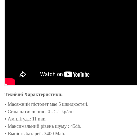
Технічні Характеристики:
•
Масажний пістолет має 5 швидкостей.
•
Сила натиснення : 0 - 5.1 kg/cm.
•
Амплітуда: 11 mm.
•
Максимальний рівень шуму : 45db.
• Ємність
батареї : 3400 Mah.