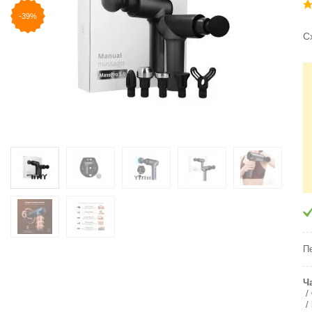
-39%
С
П
Ч