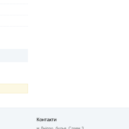
Контакти
м.Дніпро, бульв. Слави 3