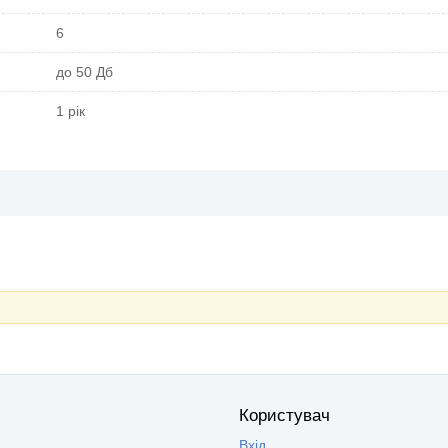
6
до 50 Дб
1 рік
Користувач
Вхід