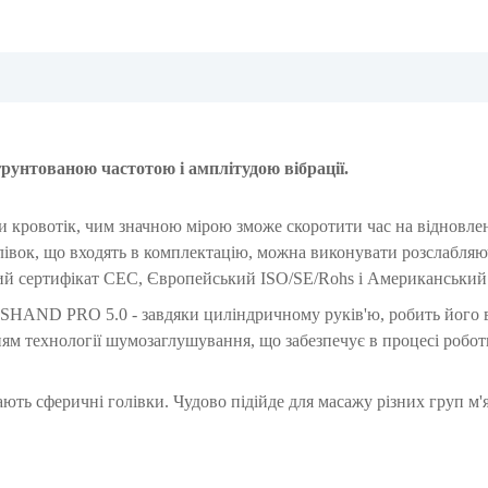
рунтованою частотою і амплітудою вібрації.
и кровотік, чим значною мірою зможе скоротити час на відновле
лівок, що входять в комплектацію, можна виконувати розслабля
ький сертифікат СЕС, Європейський ISO/SE/Rohs і Американськи
AND PRO 5.0 - завдяки циліндричному руків'ю, робить його 
м технології шумозаглушування, що забезпечує в процесі робот
ають сферичні голівки. Чудово підійде для масажу різних груп м'я