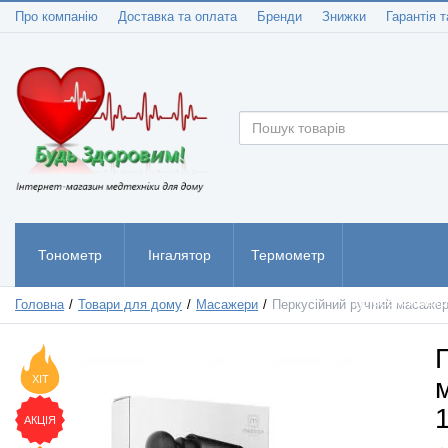
Про компанію
Доставка та оплата
Бренди
Знижки
Гарантія т
Тонометр
Інгалятор
Термометр
Пульсоксиметр
Головна
Товари для дому
Масажери
Перкусійний ручний масажер д
ХІТ
1
АКЦІЯ