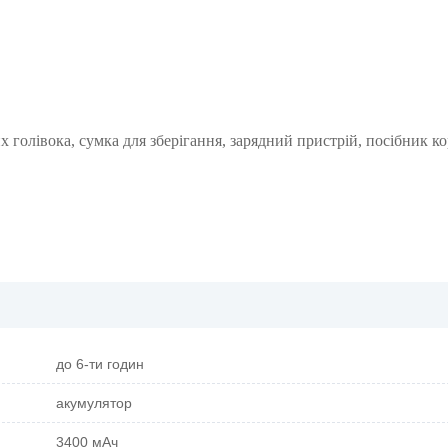
х голівока, сумка для зберігання, зарядний пристрій, посібник к
до 6-ти годин
акумулятор
3400 мАч