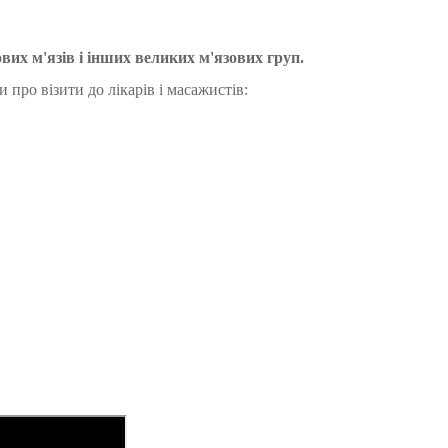
их м'язів і інших великих м'язових груп.
о візити до лікарів і масажистів: