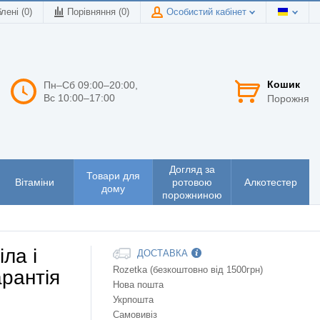
лені (0)
Порівняння (
0
)
Особистий кабінет
Кошик
Пн–Сб 09:00–20:00,
Вс 10:00–17:00
Порожня
Догляд за
Товари для
Вітаміни
ротовою
Алкотестер
дому
порожниною
ла і
ДОСТАВКА
Rozetka (безкоштовно від 1500грн)
арантія
Нова пошта
Укрпошта
Самовивіз