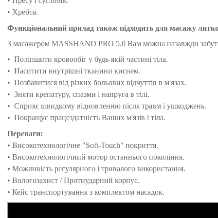
•
Пресу і суглобів.
•
Хребта.
Функціональний прилад також підходить для масажу литков
З масажером MASSHAND PRO 5.0 Вам можна назавжди забути пр
•
Поліпшити кровообіг у будь-якій частині тіла.
•
Наситити внутрішні тканини киснем.
•
Позбавитися від різких больових відчуттів в м'язах.
•
Зняти крепатуру, спазми і напруга в тілі.
•
Сприяє швидкому відновленню після травм і ушкоджень.
•
Покращує працездатність Ваших м'язів і тіла.
Переваги:
•
Високотехнологічне "Soft-Touch" покриття.
•
Високотехнологічний мотор останнього покоління.
•
Можливість регулярного і тривалого використання.
•
Вологозахист / Протиударний корпус.
•
Кейс транспортування з комплектом насадок.