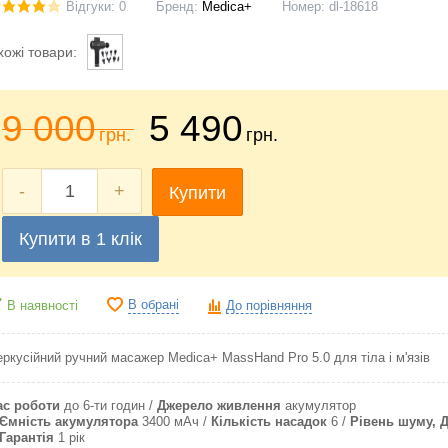
Відгуки: 0
Бренд:
Medica+
Номер:
dl-18618
хожі товари:
9 000
5 490
грн.
грн.
-
+
Купити
Купити в 1 клік
В обрані
В наявності
До порівняння
еркусійний ручний масажер Medica+ MassHand Pro 5.0
для тіла і м'язів
ас роботи
до 6-ти годин
Джерело живлення
акумулятор
Ємність акумулятора
3400 мАч
Кількість насадок
6
Рівень шуму, 
Гарантія
1 рік