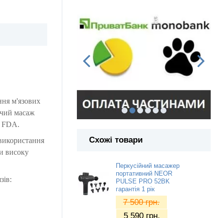
ння м'язових
ючий масаж
й FDA.
Схожі товари
використання
и високу
Перкусійний масажер
портативний NEOR
зів:
PULSE PRO 52BK
гарантія 1 рік
7 500
грн.
5 590
грн.