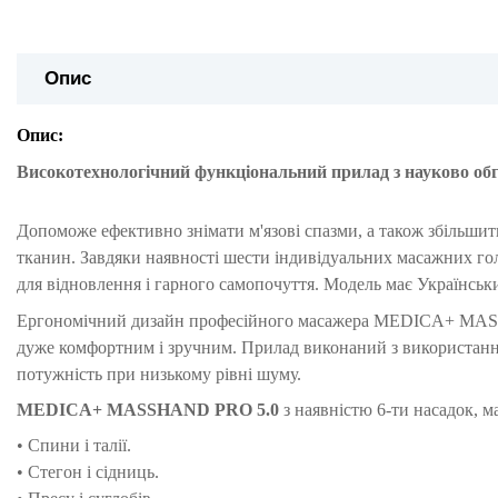
Опис
Опис:
Високотехнологічний функціональний прилад з науково обг
Допоможе ефективно знімати м'язові спазми, а також збільшит
тканин. Завдяки наявності шести індивідуальних масажних го
для відновлення і гарного самопочуття. Модель має Українс
Ергономічний дизайн професійного масажера MEDICA+ MASSH
дуже комфортним і зручним. Прилад виконаний з використання
потужність при низькому рівні шуму.
MEDICA+ MASSHAND PRO 5.0
з наявністю 6-ти насадок, м
•
Спини і талії.
•
Стегон і сідниць.