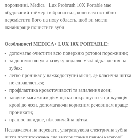
порожнині. Medica+ Lux Probrush 10X Portable має
вбудований таймер і вібросигнал, коли вам потрібно
перемістити
його на нову область, щоб ви могли
якнайкраще почистити зуби.
Особливості MEDICA+ LUX 10X PORTABLE:
допомагає очистити всю поверхню ротової порожнини;
за допомогою ультразвуку видаляє м'які відкладення на
зубах;
легко проникає у важкодоступні місця, де класична щітка
не справляється;
профілактика кровоточивості та запалення ясен;
завдяки масажним діям щітки покращується циркуляція
крові до ясен, допомагаючи корисним речовинам краще
проникати;
працює швидше, ніж звичайна щітка.
Незважаючи на переваги, ультразвукова електрична зубна
щітка протипоказана для використання певної категорії