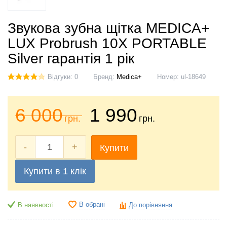
Звукова зубна щітка MEDICA+
LUX Probrush 10X PORTABLE
Silver гарантія 1 рік
Відгуки: 0
Бренд:
Medica+
Номер:
ul-18649
6 000
1 990
грн.
грн.
-
+
Купити
Купити в 1 клік
В обрані
В наявності
До порівняння