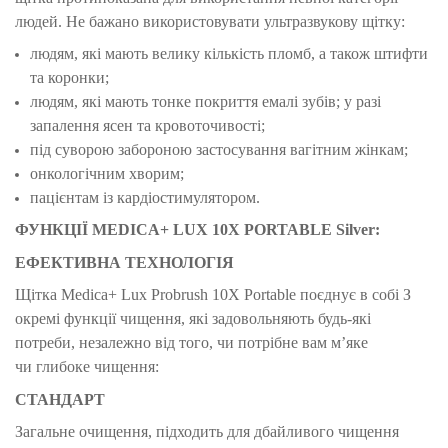
людей. Не бажано використовувати ультразвукову щітку:
людям, які мають велику кількість пломб, а також штифти
та коронки;
людям, які мають тонке покриття емалі зубів; у разі
запалення ясен та кровоточивості;
під суворою забороною застосування вагітним жінкам;
онкологічним хворим;
пацієнтам із кардіостимулятором.
ФУНКЦІЇ MEDICA+ LUX 10X PORTABLE Silver:
ЕФЕКТИВНА ТЕХНОЛОГІЯ
Щітка Medica+ Lux Probrush 10X Portable поєднує в собі З
окремі функції чищення, які задовольняють будь-які
потреби, незалежно від того, чи потрібне вам мʼяке
чи глибоке чищення:
СТАНДАРТ
Загальне очищення, підходить для дбайливого чищення