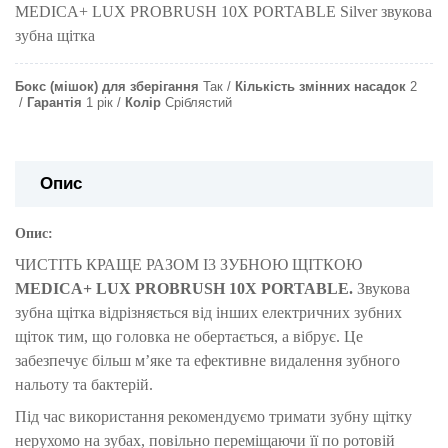
MEDICA+ LUX PROBRUSH 10X PORTABLE Silver звукова
зубна щітка
Бокс (мішок) для зберігання
Так
Кількість змінних насадок
2
Гарантія
1 рік
Колір
Сріблястий
Опис
Опис:
ЧИСТІТЬ КРАЩЕ РАЗОМ І3 ЗУБНОЮ ЩІТКОЮ
MEDICA+ LUX PROBRUSH 10X PORTABLE.
Звукова
зубна щітка відрізняється від інших електричних зубних
щіток тим, що головка не обертається, а вібрує. Це
забезпечує більш мʼяке та ефективне видалення зубного
нальоту та бактерій.
Під час використання рекомендуємо тримати зубну щітку
нерухомо на зубах, повільно переміщаючи її по ротовій