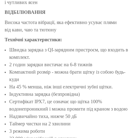
і чутливих ясен
ВІДБІЛЮВАННЯ
Висока частота вібрації, яка ефективно усуває плями
від кави, чаю та тютюну
Технічні характеристики:
Швидка зарядка з QI-зарядним пристроєм, що входить в
комплект.
2 годин зарядки вистачає на 6-8 тижнів
Компактний розмір - можна брати щітку із собою будь-
куди
На 45 % менша, ніж інші електричні зубні щітки.
Індуктивна зарядка (безпровідна)
Сертифікат ІРХ7, це означає що щітка 100%
водонепроникний і можна промити під
краном з водою
Надзвичайно тиха, нижче 50 дБ
Таймер чистки на 2 хвилини
3 режима роботи