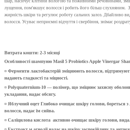
шар, насичує клітини вологою та поживними речовинами, змі
лущення, пом'якшує волосся і робить його більш слухняним. 
жирність шкіри та регулює роботу сальних залоз. Дбайливо ви
волосся. Усуває неприємні відчуття і свербіння, знімає роздра
Витрата кошти: 2-3 місяці
Особливості шампуню
Masil 5 Probiotics Apple Vinergar Sh
¤
Ферменти лактобактерій
зміцнюють волосся, підтримують
надають гладкості та міцності.
¤
Polyquaternium-10
— полімер, що зміцнює захисну оболонк
укладання, надає обсягу.
¤
Яблучний оцет
Глибоко очищає шкіру голови, бореться з 
волосся, надає їм сяйва.
¤
Саліцилова кислота
активно очищає шкіру голови, видаля
¤
Екстракт м
агнолії
надає на шкіру заспокійливу та антисе