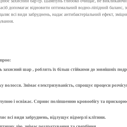
цнює захисний бар'єр. Шампунь глибоко очищає, не викликаючи 
Засіб допомагає відновити оптимальний водно-ліпідний баланс, 
даляє всі види забруднень, надає антибактеріальний ефект, зміц
тування.
ampoо
:
 захисний шар , роблять їх більш стійкими до зовнішніх подр
у волосся. Знімає електризуваність, спрощує процеси розчісу
лупою і освіжає. Сприяє поліпшенню кровообігу та прискорює
є всі види забруднень, відлущує відмерлі клітини.
птичну дію, знімає роздратування та свербіння.