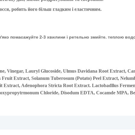
лосся, робить його більш гладким і еластичним.
 м'яко помасажуйте 2-3 хвилини і ретельно змийте. теплою во
ne, Vinegar, Lauryl Glucoside, Ulmus Davidana Root Extract, Ca
s Fruit Extract, Solanum Tuberosum (Potato) Peel Extract, Nelum
t Extract, Adenophora Stricta Root Extract. Lactobadllus Fermen
droxypropytrmonum Chloride, Disodum EDTA, Cocamde MPA, Be