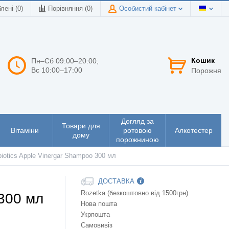
лені (0)
Порівняння (
0
)
Особистий кабінет
Кошик
Пн–Сб 09:00–20:00,
Вс 10:00–17:00
Порожня
Догляд за
Товари для
Вітаміни
ротовою
Алкотестер
дому
порожниною
otics Apple Vinergar Shampoо 300 мл
ДОСТАВКА
Rozetka (безкоштовно від 1500грн)
 300 мл
Нова пошта
Укрпошта
Самовивіз