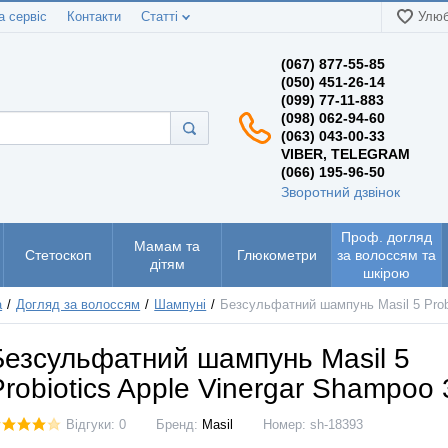
а сервіс
Контакти
Статті
Улюб
(067) 877-55-85
(050) 451-26-14
(099) 77-11-883
(098) 062-94-60
(063) 043-00-33
VIBER, TELEGRAM
(066) 195-96-50
Зворотний дзвінок
Проф. догляд
Мамам та
Стетоскоп
Глюкометри
за волоссям та
дітям
шкірою
а
Догляд за волоссям
Шампуні
Безсульфатний шампунь Masil 5 Probi
Безсульфатний шампунь Masil 5
Probiotics Apple Vinergar Shampoо
Відгуки: 0
Бренд:
Masil
Номер:
sh-18393