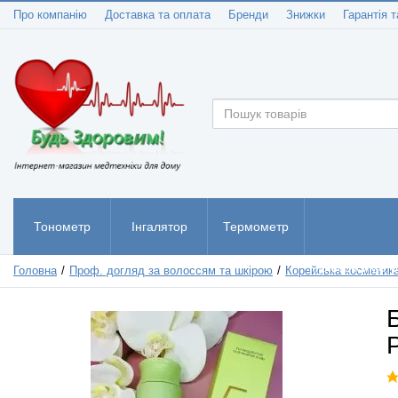
Про компанію
Доставка та оплата
Бренди
Знижки
Гарантія т
Тонометр
Інгалятор
Термометр
Пульсоксиметр
Головна
Проф. догляд за волоссям та шкірою
Корейська косметик