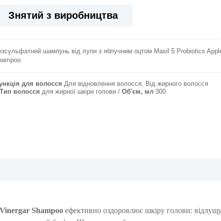
Знятий з виробництва
езсульфатний шампунь
від лупи з яблучним оцтом
Masil 5 Probiotics Appl
hampoо
ункція для волосся
Для відновлення волосся, Від жирного волосся
Тип волосся
для жирної шкіри голови
Об'єм, мл
300
e Vinergar Shampoo
ефективно оздоровлює шкіру голови: відлущу