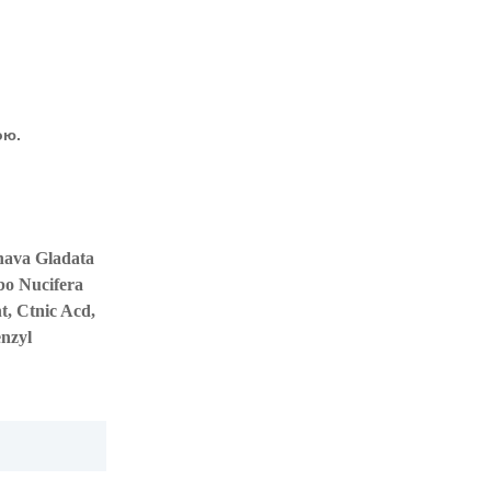
дою.
nava Gladata
bo Nucifera
t, Ctnic Acd,
nzyl