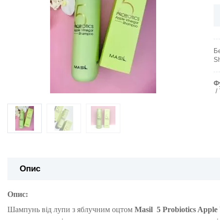
Б
S
Ф
Опис
Опис:
Шампунь від лупи з яблучним оцтом
Masil
5 Probiotics Appl