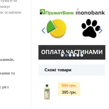
сухості та
знижує
нює ослаблене
азників,
Схожі товари
вання та
590
грн.
 ріст
395
грн.