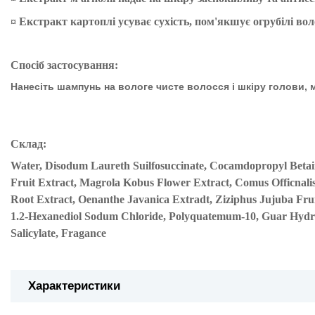
¤
Екстракт картоплі
усуває сухість, пом'якшує огрубілі во
Спосіб застосування:
Нанесіть шампунь на вологе чисте волосся і шкіру голови,
Склад:
Water, Disodum Laureth Suilfosuccinate, Cocamdopropyl Betai
Fruit Extract, Magrola Kobus Flower Extract, Comus Officnali
Root Extract, Oenanthe Javanica Extradt, Ziziphus Jujuba Frui
1.2-Hexanediol Sodum Chloride, Polyquatemum-10, Guar Hy
Salicylate, Fragance
Характеристики