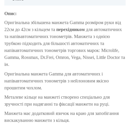
Опис:
Оригінальна збiльшена манжета Gamma розміром руки від
22см до 42см з кільцем та
перехідником
для автоматичних
та напівавтоматичних тонометрів. Манжета з однією
трубкою підходить для більшості автоматичних та
напівавтоматичних тонометрів торгових марок: Microlife,
Gamma, Rossmax, Dr.Frei, Omron, Vega, Nissei, Little Doctor та
ін.
Оригінальна манжета Gamma для автоматичних і
напівавтоматичних тонометрів з нейлоновим якісно
прошитим чохлом.
Металеве кільце на манжеті створено спеціально для
зручності при надяганні та фіксації манжети на руці.
Манжета має додатковий язичок на краю для запобігання
вискакуванню манжети з кільця.