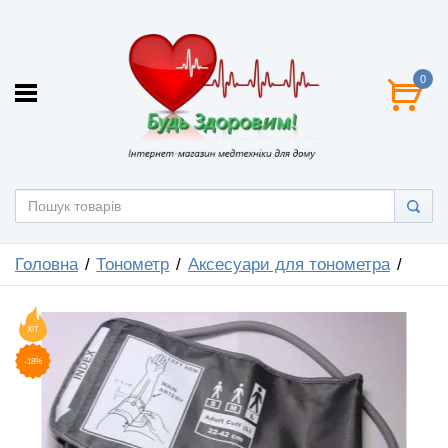
0
Головна
Тонометр
Аксесуари для тонометра
ХІТ
-18%