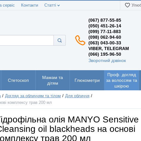
а сервіс
Контакти
Статті
Улюб
(067) 877-55-85
(050) 451-26-14
(099) 77-11-883
(098) 062-94-60
(063) 043-00-33
VIBER, TELEGRAM
(066) 195-96-50
Зворотний дзвінок
Проф. догляд
Мамам та
Стетоскоп
Глюкометри
за волоссям та
дітям
шкірою
а
Догляд за обличчям та тілом
Для обличчя
нові комплексу трав 200 мл
Гідрофільна олія MANYO Sensitive
Cleansing oil blackheads на основі
комплексу трав 200 мл