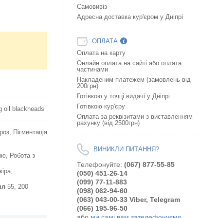
Самовивіз
Адресна доставка кур'єром у Дніпрі
ОПЛАТА
Оплата на карту
Онлайн оплата на сайтi або оплата
частинами
Накладеним платежем (замовлень від
200грн)
Готівкою у точці видачі у Дніпрі
Готівкою кур'єру
 oil blackheads
Оплата за реквізитами з виставленням
рахунку (від 2500грн)
роз, Пігментація
ВИНИКЛИ ПИТАННЯ?
ю, Робота з
Телефонуйте:
(067) 877-55-85
кіра,
(050) 451-26-14
(099) 77-11-883
мл
55, 200
(098) 062-94-60
(063) 043-00-33 Viber, Telegram
(066) 195-96-50
або
ми самі вам зателефонуємо