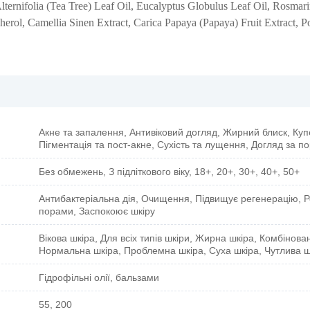
ternifolia (Tea Tree) Leaf Oil, Eucalyptus Globulus Leaf Oil, Rosmari
herol, Camellia Sinen Extract, Carica Papaya (Papaya) Fruit Extract, 
Акне та запалення, Антивіковий догляд, Жирний блиск, Куп
Пігментація та пост-акне, Сухість та лущення, Догляд за п
Без обмежень, З підліткового віку, 18+, 20+, 30+, 40+, 50+
Антибактеріальна дія, Очищення, Підвищує регенерацію, Р
порами, Заспокоює шкіру
Вікова шкіра, Для всіх типів шкіри, Жирна шкіра, Комбінова
Нормальна шкіра, Проблемна шкіра, Суха шкіра, Чутлива ш
Гідрофільні олії, бальзами
55, 200