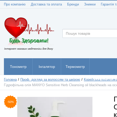
Про компанію
Доставка та оплата
Бренди
Знижки
Гарантія т
Тонометр
Інгалятор
Термометр
Пульсоксиметр
Головна
Проф. догляд за волоссям та шкірою
Корейська косметик
Гідрофільна олія MANYO Sensitive Herb Cleansing oil blackheads на ос
-50%