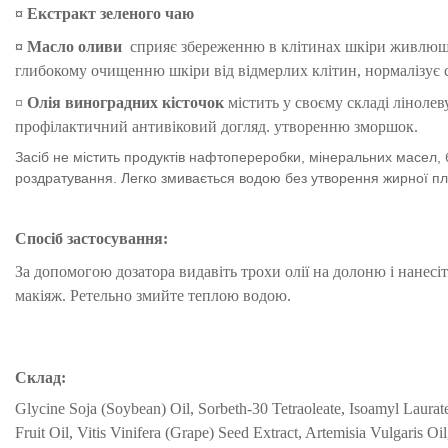
¤
Екстракт зеленого чаю
¤
Масло оливи
сприяє збереженню в клітинах шкіри живлющої 
глибокому очищенню шкіри від відмерлих клітин, нормалізує с
¤
Олія виноградних кісточок
містить у своєму складі лінолев
профілактичний антивіковий догляд. утворенню зморшок.
Засіб не містить продуктів нафтопереробки, мінеральних масел,
роздратування. Легко змивається водою без утворення жирної плі
Спосіб застосування:
За допомогою дозатора видавіть трохи олії на долоню і нанесі
макіяж. Ретельно змийте теплою водою.
Склад:
Glycine Soja (Soybean) Oil, Sorbeth-30 Tetraoleate, Isoamyl Laurate
Fruit Oil, Vitis Vinifera (Grape) Seed Extract, Artemisia Vulgaris Oi