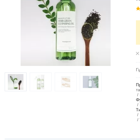
Гі
П
та
Ф
Т