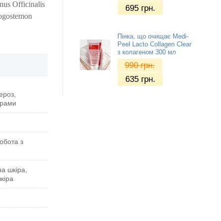
nus Officinalis
695
грн.
Pogostemon
Пінка, що очищає Medi-
Peel Lacto Collagen Clear
з колагеном 300 мл
990
грн.
635
грн.
ероз,
орами
обота з
на шкіра,
кіра