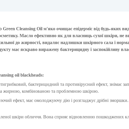
 Green Cleansing Oil м'яко очищає епідерміс від будь-яких ви
косметику. Масло ефективно як для власниць сухої шкіри, не 
 схильної до жирності, видаляє надлишки шкірного сала і норм
дукту має яскраво виражену бактерицидну і заспокійливу влас
nsing oil blackheads
:
тигрибковий, бактерицидний та противірусний ефект, знімає за
 за жирною, комбінованою та проблемною шкірою.
уючий ефект, має омолоджуючу дію і розгладжує дрібні зморшки.
паленої шкіри обличчя. Вона сприяє відновленню пошкоджених кл