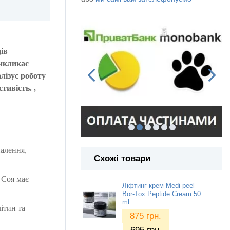
дів
викликає
алізує роботу
тивість. ,
палення,
Схожі товари
 Соя має
Ліфтинг крем Medi-peel
Bor-Tox Peptide Cream 50
ml
ітин та
875
грн.