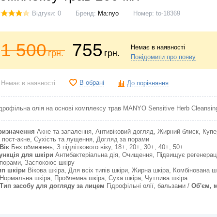
Відгуки: 0
Бренд:
Ma:nyo
Номер:
to-18369
1 500
755
Немає в наявності
грн.
грн.
Повідомити про появу
В обрані
Немає в наявності
До порівняння
дрофільна олія на основі комплексу трав MANYO Sensitive Herb Cleansing
ризначення
Акне та запалення, Антивіковий догляд, Жирний блиск, Купе
 пост-акне, Сухість та лущення, Догляд за порами
Вік
Без обмежень, З підліткового віку, 18+, 20+, 30+, 40+, 50+
ункція для шкіри
Антибактеріальна дія, Очищення, Підвищує регенераці
порами, Заспокоює шкіру
ип шкіри
Вікова шкіра, Для всіх типів шкіри, Жирна шкіра, Комбінована ш
Нормальна шкіра, Проблемна шкіра, Суха шкіра, Чутлива шкіра
Тип засобу для догляду за лицем
Гідрофільні олії, бальзами
Об'єм, 