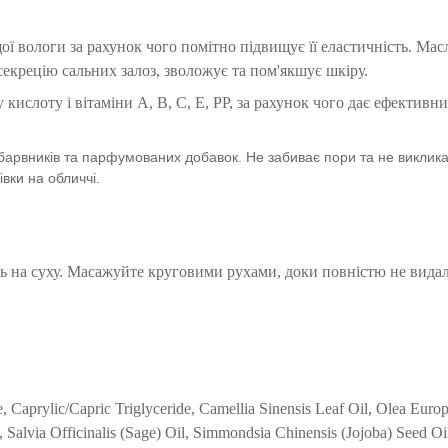
вологи за рахунок чого помітно підвищує її еластичність. Мас
екрецію сальних залоз, зволожує та пом'якшує шкіру.
у кислоту і вітаміни A, B, C, E, PP, за рахунок чого дає ефективн
 барвників та парфумованих добавок. Не забиває пори та не виклик
вки на обличчі.
ть на суху. Масажуйте круговими рухами, доки повністю не видал
, Caprylic/Capric Triglyceride, Camellia Sinensis Leaf Oil, Olea Euro
l, Salvia Officinalis (Sage) Oil, Simmondsia Chinensis (Jojoba) Seed Oi