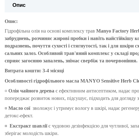
Опис
Опис:
Гідрофільна олія на основі комплексу трав
Manyo Factory Herb
забруднень, розчиняє жирові пробки і навіть найстійкішу 
подразнень, почуття сухості і стягнутості, так і для шкіри
сальних залоз. Особливий трав'яний комплекс у складі про
сприяє загоєнню запалень, знімає свербіж та почервоніння.
Витрата кошти: 3-4 місяці
Особливості г
ідрофільного масла
MANYO Sensitive Herb Clea
¤
Олія чайного дерева
є ефективним антисептиком, надає про
попереджає розвиток нових, підсушує, підходить для догляду
¤
Масло сої
зволожує і утримує вологу в шкірі, надає регенер
детокс-ефект.
¤
Екстракт шавлії
є чудовою дезінфекцією для чутливої, за
зберігає молодість шкіри.