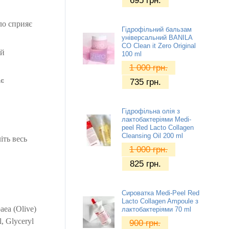
695
грн.
ло сприяє
Гідрофільний бальзам
універсальний BANILA
CO Clean it Zero Original
ий
100 ml
1 000
грн.
ає
735
грн.
Гідрофільна олія з
лактобактеріями Medi-
peel Red Lacto Collagen
Cleansing Oil 200 ml
іть весь
1 000
грн.
825
грн.
Сироватка Medi-Peel Red
Lacto Collagen Ampoule з
paea (Olive)
лактобактеріями 70 ml
l, Glyceryl
900
грн.