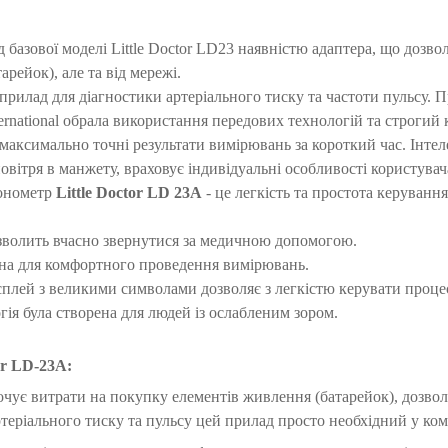
д базової моделі Little Doctor LD23 наявністю адаптера, що дозво
рейок), але та від мережі.
рилад для діагностики артеріального тиску та частоти пульсу. 
ternational обрала використання передових технологій та строгий
 максимально точні результати вимірювань за короткий час. Інте
вітря в манжету, враховує індивідуальні особливості користувача
тонометр
Little Doctor LD 23A
- це легкість та простота керуванн
озволить вчасно звернутися за медичною допомогою.
ена для комфортного проведення вимірювань.
дисплей з великими символами дозволяє з легкістю керувати проц
ія була створена для людей із ослабленим зором.
or LD-23A:
чує витрати на покупку елементів живлення (батарейок), дозвол
ртеріального тиску та пульсу цей прилад просто необхідний у ком