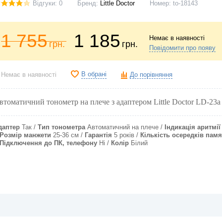
Відгуки: 0
Бренд:
Little Doctor
Номер:
to-18143
1 755
1 185
Немає в наявності
грн.
грн.
Повідомити про появу
В обрані
Немає в наявності
До порівняння
втоматичний тонометр на плече з адаптером Little Doctor LD-23a
даптер
Так
Тип тонометра
Автоматичний на плече
Індикація аритмії
Розмір манжети
25-36 см
Гарантія
5 років
Кількість осередків памя
Підключення до ПК, телефону
Ні
Колір
Білий