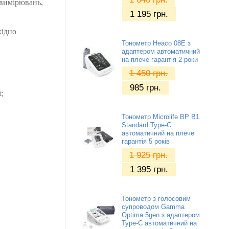
 вимірювань,
1 195
грн.
хідно
Тонометр Heaco 08E з
адаптером автоматичний
на плече гарантія 2 роки
1 450
грн.
985
грн.
;
Тонометр Microlife BP B1
Standard Type-C
автоматичний на плече
гарантія 5 років
1 925
грн.
1 395
грн.
Тонометр з голосовим
супроводом Gamma
Optima 5gen з адаптером
Type-C автоматичний на