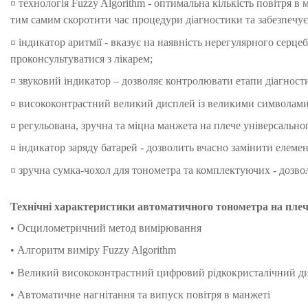
¤ технологія Fuzzy Algorithm - оптимальна кількість повітря в
тим самим скоротити час процедури діагностики та забезпечує
¤ індикатор аритмії - вказує на наявність нерегулярного серцеби
проконсультуватися з лікарем;
¤ звуковий індикатор – дозволяє контролювати етапи діагност
¤ висококонтрастний великий дисплей із великими символами 
¤ регульована, зручна та міцна манжета на плече універсального
¤ індикатор заряду батарей - дозволить вчасно замінити елеме
¤ зручна сумка-чохол для тонометра та комплектуючих - дозвол
Технічні характеристики автоматичного тонометра на плече
• Осцилометричний метод вимірювання
• Алгоритм виміру Fuzzy Algorithm
• Великий висококонтрастний цифровий рідкокристалічний д
• Автоматичне нагнітання та випуск повітря в манжеті