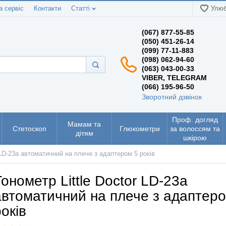
а сервіс
Контакти
Статті
Улюб
(067) 877-55-85
(050) 451-26-14
(099) 77-11-883
(098) 062-94-60
(063) 043-00-33
VIBER, TELEGRAM
(066) 195-96-50
Зворотний дзвінок
Проф. догляд
Мамам та
Стетоскоп
Глюкометри
за волоссям та
дітям
шкірою
 LD-23a автоматичний на плече з адаптером 5 років
Тонометр Little Doctor LD-23a
автоматичний на плече з адаптеро
оків