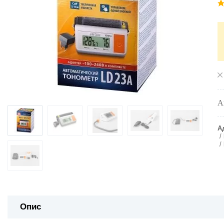
А
А
Опис