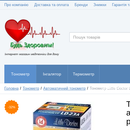
Про компанію
Доставка та оплата
Бренди
Знижки
Гарантія т
Тонометр
Інгалятор
Термометр
Пульсоксиметр
Головна
Тонометр
Автоматичний тонометр
Тонометр Little Doctor
-32%
р