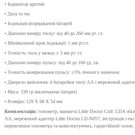
• Індикатор аритмії
• Дата та час
• Індикація розряджання батарей
• Діапазон виміру тиску: від 40 до 260 мм рт. ст.
• Мінімальний крок індикації: 1 мм рт.ст.
• Точність: тиск у межах ± 3 мм рт. ст.
• Діапазон виміру пульсу: від 40 до 160 уд. хв.
• Точність вимірювання пульсу: ±5% ліченого значення
• Джерело живлення: 4 батарейки типу AA і мережевий адапт
• Маса: 339 гр (включаючи батареї)
• Розміри: 129 X 68 X 54 мм
Комплектація:
тонометр, манжета Little Doctor Cuff- LDA збі
АА, мережевий адаптер Little Doctor LD-N057, інструкція з екс
перевезення тонометра та комплектуючих, гарантійний талон.