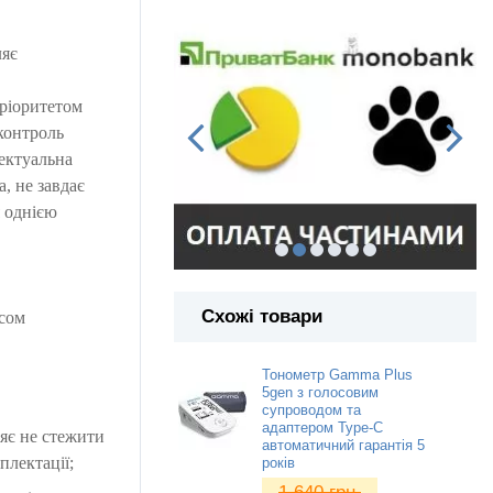
ляє
Пріоритетом
 контроль
лектуальна
, не завдає
я однією
Схожі товари
есом
Тонометр Gamma Plus
5gen з голосовим
супроводом та
адаптером Type-C
яє не стежити
автоматичний гарантія 5
плектації;
років
1 640
грн.