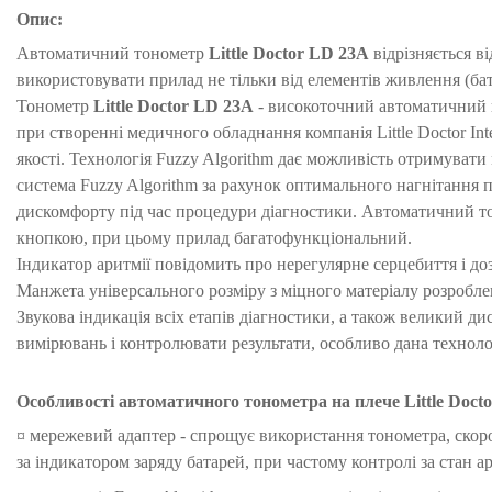
Опис:
Автоматичний тонометр
Little Doctor LD 23A
відрізняється ві
використовувати прилад не тільки від елементів живлення (бата
Тонометр
Little Doctor LD 23A
- високоточний автоматичний п
при створенні медичного обладнання компанія Little Doctor In
якості. Технологія Fuzzy Algorithm дає можливість отримувати
система Fuzzy Algorithm за рахунок оптимального нагнітання по
дискомфорту під час процедури діагностики. Автоматичний 
кнопкою, при цьому прилад багатофункціональний.
Індикатор аритмії повідомить про нерегулярне серцебиття і д
Манжета універсального розміру з міцного матеріалу розробл
Звукова індикація всіх етапів діагностики, а також великий 
вимірювань і контролювати результати, особливо дана технолог
Особливості автоматичного тонометра на плече Little Doct
¤ мережевий адаптер - спрощує використання тонометра, скоро
за індикатором заряду батарей, при частому контролі за стан а