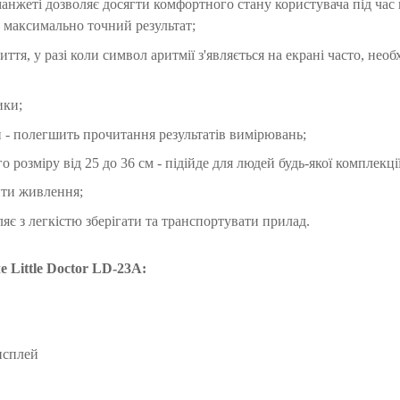
 манжеті дозволяє досягти комфортного стану користувача під час
 максимально точний результат;
ття, у разі коли символ аритмії з'являється на екрані часто, необ
ики;
- полегшить прочитання результатів вимірювань;
 розміру від 25 до 36 см - підійде для людей будь-якої комплекції
нти живлення;
яє з легкістю зберігати та транспортувати прилад.
 Little Doctor LD-23A:
исплей