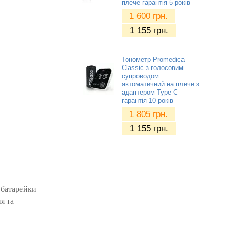
плече гарантія 5 років
1 600
грн.
1 155
грн.
Тонометр Promedica
Classic з голосовим
супроводом
автоматичний на плече з
адаптером Type-C
гарантія 10 років
1 805
грн.
1 155
грн.
 батарейки
я та