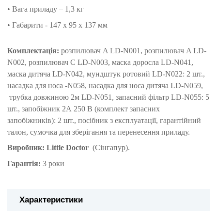
• Вага приладу – 1,3 кг
• Габарити -
147 х 95 х 137 мм
Комплектація:
розпилювач A LD-N001, розпилювач A LD-
N002, розпилювач C LD-N003, маска доросла LD-N041,
маска дитяча LD-N042, мундштук ротовий LD-N022: 2 шт.,
насадка для носа -N058, насадка для носа дитяча LD-N059,
трубка довжиною 2м LD-N051, запасний фільтр LD-N055: 5
шт., запобіжник 2А 250 В (комплект запасних
запобіжників): 2 шт., посібник з експлуатації, гарантійний
талон, сумочка для зберігання та перенесення приладу.
Виробник:
Little Doctor
(Сінгапур).
Гарантія:
3 роки
Характеристики