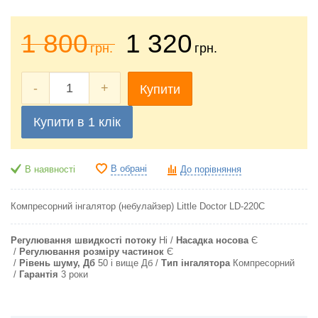
1 800
1 320
грн.
грн.
-
+
Купити
Купити в 1 клік
В обрані
В наявності
До порівняння
Компресорний інгалятор (небулайзер) Little Doctor LD-220C
Регулювання швидкості потоку
Ні
Насадка носова
Є
Регулювання розміру частинок
Є
Рівень шуму, Дб
50 і вище Дб
Тип інгалятора
Компресорний
Гарантія
3 роки