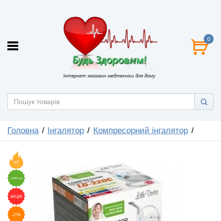
0
Головна
Інгалятор
Компресорний інгалятор
ХІТ
НОВИНКА
АКЦІЯ
-27%