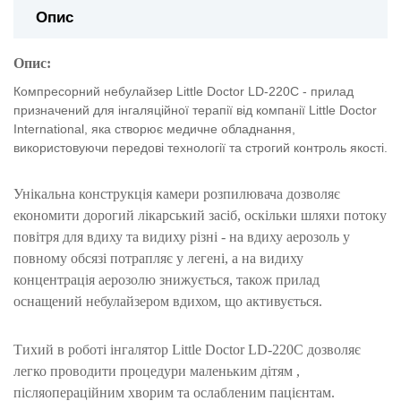
Опис
Опис:
Компресорний небулайзер Little Doctor LD-220C - прилад
призначений для інгаляційної терапії від компанії Little Doctor
International, яка створює медичне обладнання,
використовуючи передові технології та строгий контроль якості.
Унікальна конструкція камери розпилювача дозволяє
економити дорогий лікарський засіб, оскільки шляхи потоку
повітря для вдиху та видиху різні - на вдиху аерозоль у
повному обсязі потрапляє у легені, а на видиху
концентрація аерозолю знижується, також прилад
оснащений небулайзером вдихом, що активується.
Тихий в роботі інгалятор Little Doctor LD-220C дозволяє
легко проводити процедури маленьким дітям ,
післяопераційним хворим та ослабленим пацієнтам.