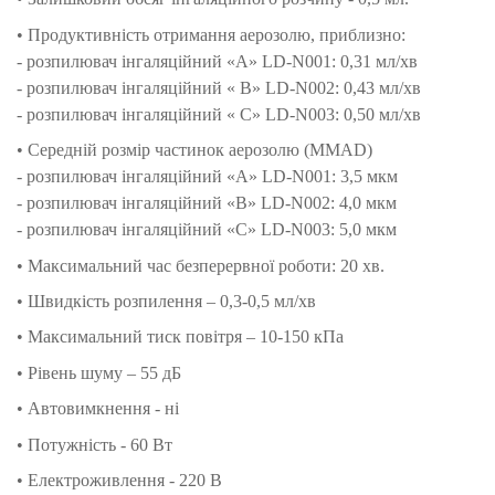
• Продуктивність отримання аерозолю, приблизно:
- розпилювач інгаляційний «A» LD-N001: 0,31 мл/хв
- розпилювач інгаляційний « B» LD-N002: 0,43 мл/хв
- розпилювач інгаляційний « C» LD-N003: 0,50 мл/хв
• Середній розмір частинок аерозолю (MMАD)
- розпилювач інгаляційний «A» LD-N001: 3,5 мкм
- розпилювач інгаляційний «B» LD-N002: 4,0 мкм
- розпилювач інгаляційний «C» LD-N003: 5,0 мкм
• Максимальний час безперервної роботи: 20 хв.
• Швидкість розпилення – 0,3-0,5 мл/хв
• Максимальний тиск повітря – 10-150 кПа
• Рівень шуму – 55 дБ
• Автовимкнення - ні
• Потужність - 60 Вт
• Електроживлення - 220 В