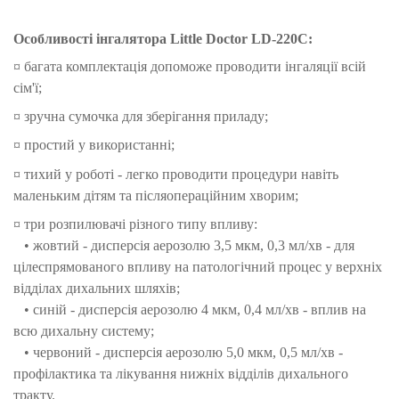
Особливості інгалятора Little Doctor LD-220C:
¤ багата комплектація допоможе проводити інгаляції всій
сім'ї;
¤ зручна сумочка для зберігання приладу;
¤ простий у використанні;
¤ тихий у роботі - легко проводити процедури навіть
маленьким дітям та післяопераційним хворим;
¤ три розпилювачі різного типу впливу:
• жовтий - дисперсія аерозолю 3,5 мкм, 0,3 мл/хв - для
цілеспрямованого впливу на патологічний процес у верхніх
відділах дихальних шляхів;
•
синій - дисперсія аерозолю 4 мкм, 0,4 мл/хв - вплив на
всю дихальну систему;
•
червоний - дисперсія аерозолю 5,0 мкм, 0,5 мл/хв -
профілактика та лікування нижніх відділів дихального
тракту.