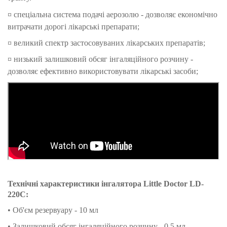
¤ спеціальна система подачі аерозолю - дозволяє економічно
витрачати дорогі лікарські препарати;
¤ великий спектр застосовуваних лікарських препаратів;
¤ низький залишковий обсяг інгаляційного розчину -
дозволяє ефективно використовувати лікарські засоби;
Технічні характеристики інгалятора Little Doctor LD-
220C:
• Об'єм резервуару - 10 мл
• Залишковий обсяг інгаляційного розчину - 0,5 мл.