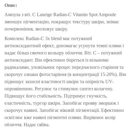
Опис:
Ампула з віт.
С
Laneige Radian-C Vitamin Spot Ampoule
зменшує пігментацію, покращує текстуру шкіри, знімає
почервоніння, зволожує шкіру.
Комплекс Radian-C 3x blend має потужний
антиоксидантний ефект, допомагає усунути темні плями і
надає більш сяючого кольору обличчя.
Віт. С – потужний
антиоксидант.
Він ефективно бореться із вільними
радикалами, уповільнює процес передчасного старіння та
скорочує ознаки фотостаріння (в концентрації 15-20%).
Він
підвищує захисні властивості шкіри та опірність UV-
опроміненню.
Регулює та стимулює синтез колагену.
Підвищує його стабільність.
Підтримує гнучкість,
еластичність, тургор шкіри.
Запобігає прояву зморшок і
скорочує наявні.
Запобігає віковій пігментації.
Ефективно
освітлює вже наявні пігментні плями.
Вирівнює колір
обличчя.
Надає сяйва.