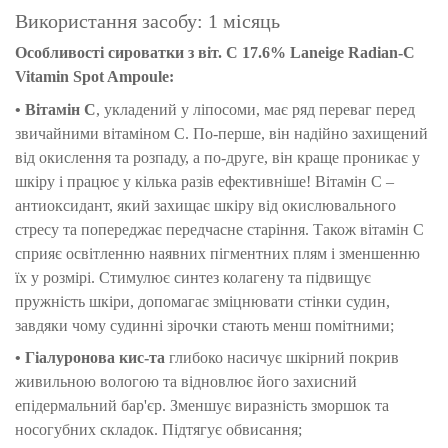
Використання засобу: 1 місяць
Особливості сироватки з віт. С 17.6% Laneige Radian-C
Vitamin Spot Ampoule:
•
Вітамін С
, укладений у ліпосоми, має ряд переваг перед
звичайними вітаміном С. По-перше, він надійно захищений
від окислення та розпаду, а по-друге, він краще проникає у
шкіру і працює у кілька разів ефективніше!
Вітамін С –
антиоксидант, який захищає шкіру від окислювального
стресу та попереджає передчасне старіння.
Також вітамін С
сприяє освітленню наявних пігментних плям і зменшенню
їх у розмірі.
Стимулює синтез колагену та підвищує
пружність шкіри, допомагає зміцнювати стінки судин,
завдяки чому судинні зірочки стають менш помітними;
•
Гіалуронова кис-та
глибоко насичує шкірний покрив
живильною вологою та відновлює його захисний
епідермальний бар'єр.
Зменшує виразність зморшок та
носогубних складок.
Підтягує обвисання;