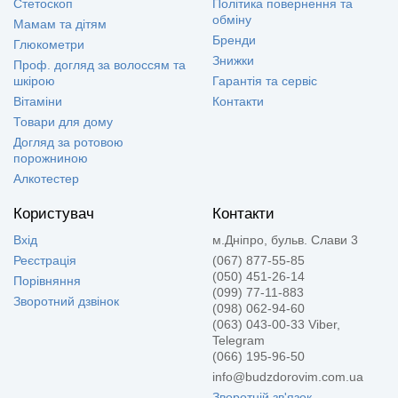
Стетоскоп
Політика повернення та
обміну
Мамам та дітям
Бренди
Глюкометри
Знижки
Проф. догляд за волоссям та
шкірою
Гарантія та сервіс
Вітаміни
Контакти
Товари для дому
Догляд за ротовою
порожниною
Алкотестер
Користувач
Контакти
Вхід
м.Дніпро, бульв. Слави 3
Реєстрація
(067) 877-55-85
(050) 451-26-14
Порівняння
(099) 77-11-883
Зворотний дзвінок
(098) 062-94-60
(063) 043-00-33 Viber,
Telegram
(066) 195-96-50
info@budzdorovim.com.ua
Зворотній зв'язок