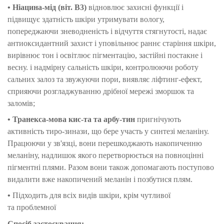
•
Ніацина-мід (віт. В3)
відновлює захисні функції і
підвищує здатність шкіри утримувати вологу,
попереджаючи зневодненість і відчуття стягнутості, надає
антиоксидантний захист і уповільнює раннє старіння шкіри,
вирівнює тон і освітлює пігментацію, застійні постакне і
весну.
і надмірну сальність шкіри, контролюючи роботу
сальних залоз та звужуючи пори, виявляє ліфтинг-ефект,
сприяючи розгладжуванню дрібної мережі зморшок та
заломів;
• Транекса-мова кис-та та арбу-тин
пригнічують
активність тиро-зинази, що бере участь у синтезі меланіну.
Працюючи у зв'язці, вони перешкоджають накопиченню
меланіну, надлишок якого перетворюється на повноцінні
пігментні плями.
Разом вони також допомагають поступово
видалити вже накопичений меланін і позбутися плям.
•
Підходить для всіх
видів шкіри, крім чутливої
та
проблемної
Спосіб застосування: