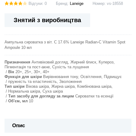
Відгуки: 0
Бренд:
Laneige
Номер:
vs-18558
Знятий з виробництва
Ампульна сироватка з віт. С 17.6% Laneige Radian-C Vitamin Spot
Ampoule 10 мл
Призначення
Антивіковий догляд, Жирний блиск, Купероз,
Пігментація та пост-акне, Сухість та лущення
Вік
20+, 25+, 30+, 40+
Функція для шкіри
Вирівнювання тону, Освітлення, Підвищує
пружність та еластичність, Зволоження
Тип шкіри
Вікова шкіра, Жирна шкіра, Комбінована шкіра,
Нормальна шкіра, Суха шкіра
Тип засобу для догляду за лицем
Сироватки та есенції
Об'єм, мл
10
Опис