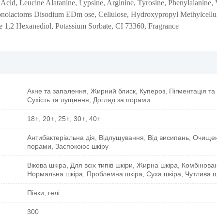
 Acid, Leucine Alatanine, Lypsine, Arginine, Tyrosine, Phenylalanine, 
uconolactoms Disodium EDm ose, Cellulose, Hydroxypropyl Methylcellu
de 1,2 Hexanediol, Potassium Sorbate, CI 73360, Fragrance
Акне та запалення, Жирний блиск, Купероз, Пігментація та 
Сухість та лущення, Догляд за порами
18+, 20+, 25+, 30+, 40+
Антибактеріальна дія, Відлущування, Від висипань, Очищен
порами, Заспокоює шкіру
Вікова шкіра, Для всіх типів шкіри, Жирна шкіра, Комбінова
Нормальна шкіра, Проблемна шкіра, Суха шкіра, Чутлива ш
Пінки, гелі
300