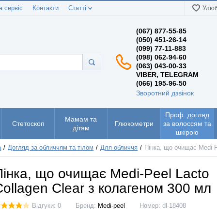
а сервіс
Контакти
Статті
Улюб
(067) 877-55-85
(050) 451-26-14
(099) 77-11-883
(098) 062-94-60
(063) 043-00-33
VIBER, TELEGRAM
(066) 195-96-50
Зворотний дзвінок
Проф. догляд
Мамам та
Стетоскоп
Глюкометри
за волоссям та
дітям
шкірою
а
Догляд за обличчям та тілом
Для обличчя
Пінка, що очищає Medi-P
Пінка, що очищає Medi-Peel Lacto
Collagen Clear з колагеном 300 мл
Відгуки: 0
Бренд:
Medi-peel
Номер:
dl-18408