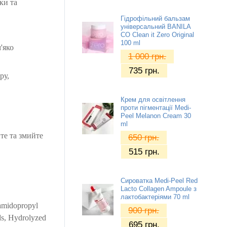
ки та
Гідрофільний бальзам
універсальний BANILA
CO Clean it Zero Original
100 ml
'яко
1 000
грн.
735
грн.
ру,
Крем для освітлення
проти пігментації Medi-
Peel Melanon Cream 30
ml
те та змийте
650
грн.
515
грн.
Сироватка Medi-Peel Red
Lacto Collagen Ampoule з
лактобактеріями 70 ml
camidopropyl
900
грн.
ds, Hydrolyzed
695
грн.