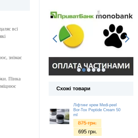
даляє всі
які
ює, знімає
бки.
Пінка
зміцнює
Схожі товари
Ліфтинг крем Medi-peel
Bor-Tox Peptide Cream 50
ml
875
грн.
695
грн.