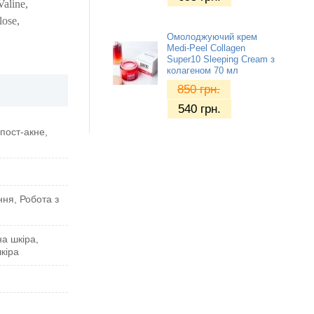
Valine,
lose,
Омолоджуючий крем
Medi-Peel Collagen
Super10 Sleeping Cream з
колагеном 70 мл
850
грн.
540
грн.
пост-акне,
ня, Робота з
на шкіра,
кіра