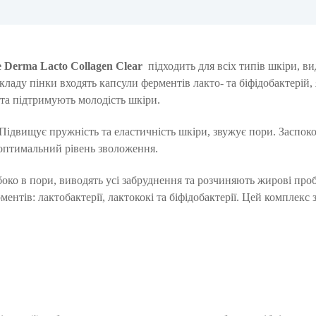
e Derma Lacto Collagen Clear
підходить для всіх типів шкіри, ви
кладу пінки входять капсули ферментів лакто- та біфідобактерій, 
та підтримують молодість шкіри.
Підвищує пружність та еластичність шкіри, звужує пори.
Заспоко
 оптимальний рівень зволоження.
око в пори, виводять усі забруднення та розчиняють жирові про
нтів: лактобактерії, лактококі та біфідобактерії.
Цей комплекс 