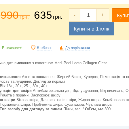
990
635
-
+
Купи
грн.
грн.
Купити в 1 клік
В обрані
В наявності
До порівняння
ічка для вмивання
з колагеном
Medi-Peel Lacto Collagen Clear
ризначення
Акне та запалення, Жирний блиск, Купероз, Пігментація та п
ухість та лущення, Догляд за порами
Вік
18+, 20+, 25+, 30+, 40+
ункція для шкіри
Антибактеріальна дія, Відлущування, Від висипань, 
Робота з порами, Заспокоює шкіру
ип шкіри
Вікова шкіра, Для всіх типів шкіри, Жирна шкіра, Комбінована ш
Нормальна шкіра, Проблемна шкіра, Суха шкіра, Чутлива шкіра
Тип засобу для догляду за лицем
Пінки, гелі
Об'єм, мл
300