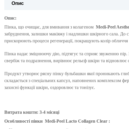
Опис
Опис:
Пінка, що очищає, для вмивання з колагеном
Medi-Peel Aesth
забруднення, залишки макіяжу і надлишки шкірного сала.
До с
прискорюють процеси регенерації, покращують колір обличчя 
Пінка надає зміцнюючу дію, підтягує та сприяє звуженню пір.
свербіж та подразнення, вирівнює рельєф шкіри та відновлює
Продукт утворює рясну пінку бульбашки якої проникають глиб
складається з спеціальних капсул, наповнених комплексом ферме
захисні функції шкіри, оздоровлює та тонізує.
Витрата кошти: 3-4 місяці
Особливості пінки
Medi-Peel Lacto Collagen Clear
: