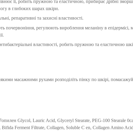
івнює її, робить пружною та еластичною, прибирає дрібні зморш
логу в глибоких шарах шкіри.
ні, репаративні та захисні властивості.
ь почервоніння, регулюють вироблення меланіну в епідермісі, м
ї.
антибактеріальні властивості, робить пружною та еластичною шкі
якими масажними рухами розподіліть пінку по шкірі, помасажуй
7опилен Glycol, Lauric Acid, Glyceryl Stearate, PEG-100 Stearale 0
ifida Ferment Filtrate, Collagen, Soluble C en, Collagen Amino Aci