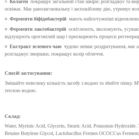
¤
Колаген
покращує загальний стан шкіри: розгладжує та вир
освіжає.
Має ранозагоювальну і заспокійливу дію, утримує во
¤
Ферменти біфідобактерій
мають найпотужніші відновлюваль
¤
Ферменти лактобактерій
освітлюють, зволожують, усувают
відлущують ороговілий шар і прискорюють процеси регенераці
¤
Екстракт зеленого чаю
чудово знімає роздратування, має 
розгладжує зморшки, покращує колір обличчя.
Спосіб застосування:
Змішайте невелику кількість засобу з водою та збийте пінку.
М'
теплою водою.
Склад:
Water, Myristic Acid, Glycerin, Stearic Acid, Potassium Hydroxide.
Betaine Butylene Glycol, Lactobacillus Fermen OCOCCus Ferment, B