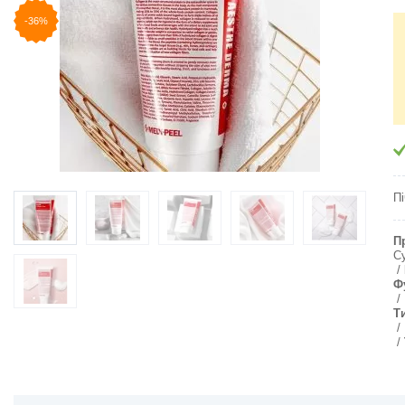
-36%
П
П
С
Ф
Т