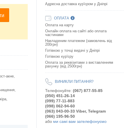
Адресна доставка кур'єром у Дніпрі
ти
ОПЛАТА
Оплата на карту
Онлайн оплата на сайтi або оплата
частинами
Накладеним платежем (замовлень від
200грн)
Готівкою у точці видачі у Дніпрі
Готівкою кур'єру
Оплата за реквізитами з виставленням
рахунку (від 2500грн)
ост-акне,
ВИНИКЛИ ПИТАННЯ?
Очищення,
Телефонуйте:
(067) 877-55-85
(050) 451-26-14
кіра,
(099) 77-11-883
(098) 062-94-60
(063) 043-00-33 Viber, Telegram
(066) 195-96-50
або
ми самі вам зателефонуємо