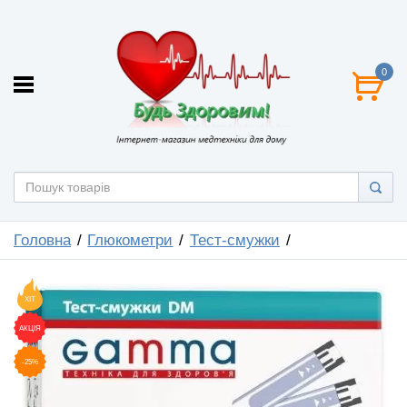
0
Головна
Глюкометри
Тест-смужки
ХІТ
АКЦІЯ
-25%