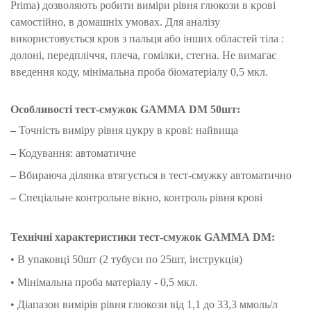
Prima) дозволяють робити виміри рівня глюкози в крові
самостійно, в домашніх умовах. Для аналізу
використовується кров з пальця або інших областей тіла :
долоні, передпліччя, плеча, гомілки, стегна. Не вимагає
введення коду, мінімальна проба біоматеріалу 0,5 мкл.
Особливості тест-смужок
GAMMA DM 50шт
:
–
Точність виміру рівня цукру в крові: найвища
–
Кодування: автоматичне
–
Вбираюча
ділянка втягується в тест-смужку автоматично
–
Спеціальне контрольне вікно, контроль рівня крові
Технічні характеристики тест-смужок
GAMMA DM
:
• В упаковці 50шт (2 тубуси по 25шт, інструкція)
• Мінімальна проба матеріалу - 0,5 мкл.
• Діапазон вимірів рівня глюкози від 1,1 до 33,3 ммоль/л