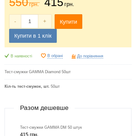
550
415
грн.
грн.
-
+
Купити
Купити в 1 клік
В обрані
В наявності
До порівняння
Тест-смужки GAMMA
D
iamond 50шт
Кіл-ть тест-смужок, шт.
50шт
Разом дешевше
Тест-смужки GAMMA DM 50 штук
415
грн.