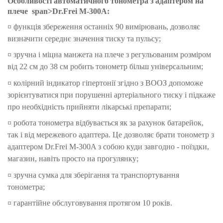
Особливості автоматичного тонометра з адаптером на
плече
span>
Dr.Frei M-300A:
¤
функція збереження останніх 90 вимірювань, дозволяє
визначити середнє значення тиску та пульсу;
¤ зручна і міцна манжета на плече з регульованим розміром
від 22 см до 38 см робить тонометр більш універсальним;
¤ колірний індикатор гіпертонії згідно з ВООЗ допоможе
зорієнтуватися при порушенні артеріального тиску і підкаже
про необхідність прийняти лікарські препарати;
¤ робота тонометра відбувається як за рахунок батарейок,
так і від мережевого адаптера. Це дозволяє брати тонометр з
адаптером Dr.Frei M-300A з собою куди завгодно - поїздки,
магазин, навіть просто на прогулянку;
¤ зручна сумка для зберігання та транспортування
тонометра;
¤ гарантійне обслуговування протягом 10 років.