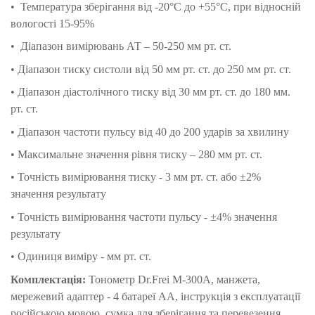
• Температура зберігання від -20°С до +55°С, при відносній
вологості 15-95%
• Діапазон вимірювань АТ – 50-250 мм рт. ст.
• Діапазон тиску систоли від 50 мм рт. ст. до 250 мм рт. ст.
• Діапазон діастолічного тиску від 30 мм рт. ст. до 180 мм.
рт. ст.
• Діапазон частоти пульсу від 40 до 200 ударів за хвилину
• Максимальне значення рівня тиску – 280 мм рт. ст.
• Точність вимірювання тиску - 3 мм рт. ст. або ±2%
значення результату
• Точність вимірювання частоти пульсу - ±4% значення
результату
• Одиниця виміру - мм рт. ст.
Комплектація:
Тонометр Dr.Frei M-300A, манжета,
мережевий адаптер - 4 батареї АА, інструкція з експлуатації
російською мовою, сумка для зберігання та перевезення