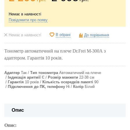
Немає в наявності
Повідомити про появу
В обрані
Немає в наявності
До порівняння
Тонометр автоматичний на плече Dr.Frei M-300A з
адаптером. Гарантія 10 років.
Адаптер
Так
Тип тонометра
Автоматичний на плече
Індикація аритмії
Є
Розмір манжети
22-38 см
Гарантія
10 років
Кількість осередків памяті
90
Підключення до ПК, телефону
Ні
Колір
Білий
Опис
Опис: