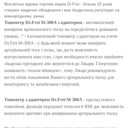
Всесвітньо відома торгова марка Dr.Frei - більше 25 років
створює медичне обладнання і має бездоганну репутацію на
міжнародному. ринку.
Тонометр Dr.Frei M-300A з адаптером
- автоматичний
вимірник кровоносного тиску на передпліччя в домашніх
умовах. ;">Автоматичний тонометр з адаптером на плече
Dr.Frei M-300A - у будь-який момент може виміряти
артеріальний тиск і пульс, що дасть можливість
контролювати ваш стан, і при необхідності вчасно прийняти
лікарські препарати або звернутися до Лікаря. Гіпертонію
називають «тихим вбивцею», тому Лікарі рекомендують
вести облік показників Вашого артеріального тиску для
моніторингу та запобігання гіпертонії.
Тонометр з адаптером Dr.Frei M 300A
- прилад нового
покоління, функція передової технології IHB дає можливість
визначити аритмію при вимірюванні артеріального тиску.