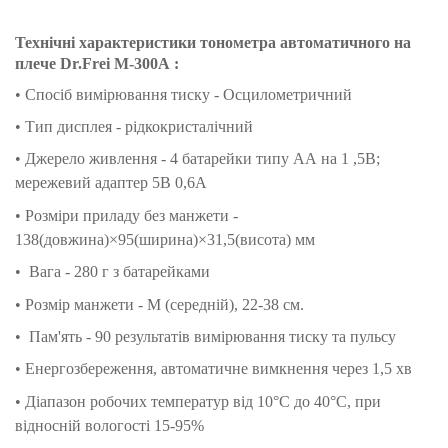
Технічні характеристики тонометра автоматичного на
плече Dr.Frei M-300A :
•
Спосіб вимірювання тиску - Осцилометричний
• Тип дисплея - рідкокристалічний
•
Джерело живлення - 4 батарейки типу АА на 1 ,5В;
мережевий адаптер 5В 0,6А
• Розміри приладу без манжети -
138(довжина)×95(ширина)×31,5(висота) мм
• Вага - 280 г з батарейками
• Розмір манжети - М (середній), 22-38 см.
•
Пам'ять - 90 результатів вимірювання тиску та пульсу
• Енергозбереження, автоматичне вимкнення через 1,5 хв
• Діапазон робочих температур від 10°C до 40°C, при
відносній вологості 15-95%