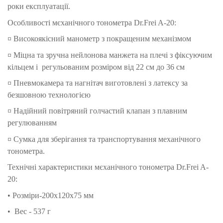
роки експлуатації.
Особливості м
єханічного тонометра Dr.Frei A-20
:
¤
Високоякісний манометр з покращеним механізмом
¤ Міцна та зручна нейлонова манжета на плечі
з фіксуючим
кільцем і
регульованим розміром від 22 см до 36 см
¤
Пневмокамера та нагнітач виготовлені з латексу за
безшовною технологією
¤
Надійний повітряний голчастий клапан з плавним
регулюванням
¤ Сумка для зберігання та транспортування механічного
тонометра.
Технічні характеристики
м
єханічного тонометра Dr.Frei A-
20
:
• Розміри-200
х120х75 мм
• Вес - 537 г