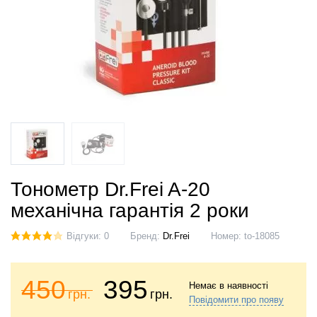
Тонометр Dr.Frei A-20
механічна гарантія 2 роки
Відгуки: 0
Бренд:
Dr.Frei
Номер:
to-18085
450
395
Немає в наявності
грн.
грн.
Повідомити про появу