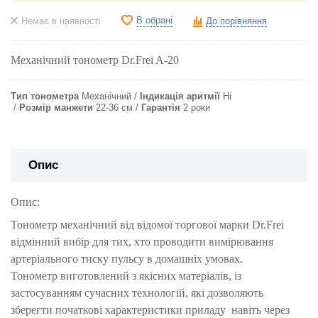
В обрані
Немає в наявності
До порівняння
Механічний тонометр Dr.Frei A-20
Тип тонометра
Механічний
Індикація аритмії
Ні
Розмір манжети
22-36 см
Гарантія
2 роки
Опис
Опис:
Тонометр механічний від відомої торгової марки Dr.Frei
відмінний вибір для тих, хто проводити вимірювання
артеріального тиску пульсу в домашніх умовах.
Тонометр
виготовлений з якісних матеріалів, із
застосуванням сучасних технологій, які дозволяють
зберегти початкові характеристики приладу навіть через