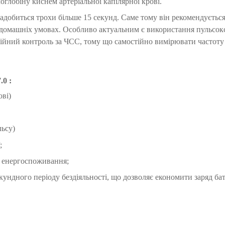
глобіну киснем артеріальної капілярної крові.
добиться трохи більше 15 секунд. Саме тому він рекомендується
і в домашніх умовах. Особливо актуальним є використання пульсо
стійний контроль за ЧСС, тому що самостійно вимірювати частоту
.0
:
ві)
льсу)
;
 енергоспоживання;
ндного періоду бездіяльності, що дозволяє економити заряд бата