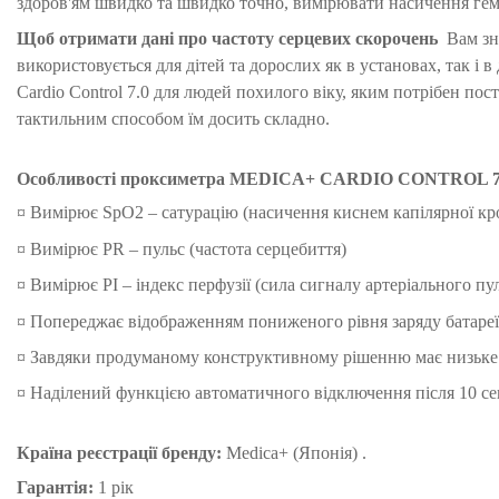
здоров'ям швидко та швидко точно, вимірювати насичення гемо
Щоб отримати дані про частоту серцевих скорочень
Вам зна
використовується для дітей та дорослих як в установах, так 
Cardio Control 7.0 для людей похилого віку, яким потрібен по
тактильним способом їм досить складно.
Особливості про
ксиметра MEDICA+ CARDIO CONTROL 7
¤ Вимірює SpO2 – сатурацію (насичення киснем капілярної кро
¤ Вимірює PR – пульс (частота серцебиття)
¤ Вимірює PI – індекс перфузії (сила сигналу артеріального пу
¤ Попереджає відображенням пониженого рівня заряду батареї
¤ Завдяки продуманому конструктивному рішенню має низьке
¤ Наділений функцією автоматичного відключення після 10 секу
Країна реєстрації бренду:
Medica+ (Японія) .
Гарантія:
1 рік