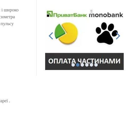
 і широко
ксиметра
 пульсу
реї .