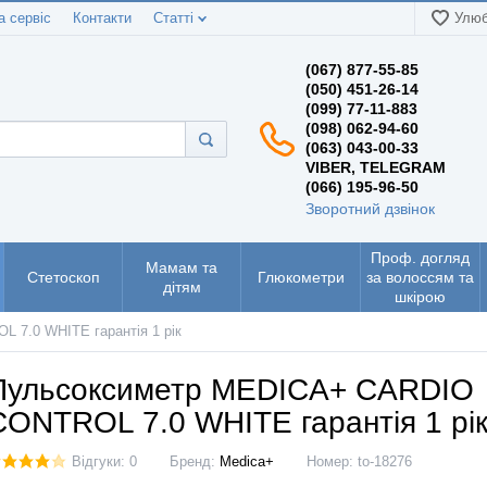
а сервіс
Контакти
Статті
Улюб
(067) 877-55-85
(050) 451-26-14
(099) 77-11-883
(098) 062-94-60
(063) 043-00-33
VIBER, TELEGRAM
(066) 195-96-50
Зворотний дзвінок
Проф. догляд
Мамам та
Стетоскоп
Глюкометри
за волоссям та
дітям
шкірою
7.0 WHITE гарантія 1 рік
Пульсоксиметр MEDICA+ CARDIO
CONTROL 7.0 WHITE гарантія 1 рі
Відгуки: 0
Бренд:
Medica+
Номер:
to-18276