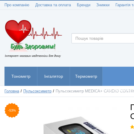
Про компанію
Доставка та оплата
Бренди
Знижки
Гарантія т
Тонометр
Інгалятор
Термометр
Пульсоксиметр
Головна
Пульсоксиметр
Пульсоксиметр MEDICA+ CARDIO CONTROL 
-53%