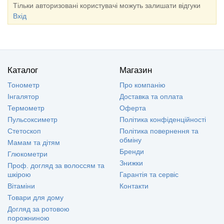
Тільки авторизовані користувачі можуть залишати відгуки
Вхід
Каталог
Магазин
Тонометр
Про компанію
Інгалятор
Доставка та оплата
Термометр
Оферта
Пульсоксиметр
Політика конфіденційності
Стетоскоп
Політика повернення та
обміну
Мамам та дітям
Бренди
Глюкометри
Знижки
Проф. догляд за волоссям та
шкірою
Гарантія та сервіс
Вітаміни
Контакти
Товари для дому
Догляд за ротовою
порожниною