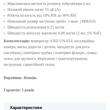
Максимальна місткість розчину небулайзера 6 мл
Низький рівень шуму 55 дБ (A)
Робоча вологість від 10% RH до 90% RH
Невеликий розмір частинок прибл. 3 мкм（MMAD)
Швидкість розпилення 0,25 мл/хв
Швидкість випуску аерозолю 0,06 мл/хв (2 мл, 1% NaF)
Комплектація:
компресор AND UN-014, інгаляційна
камера, маска доросла і дитяча, мундштук для рота
(загубник), повітряна трубка і повітряні фільтри, сумка-
чохол для зручного зберігання і транспортування,
інструкція, гарантійний талон.
Виробник: Япон
ія.
Гарантія: 5 рок
ів
Характеристики