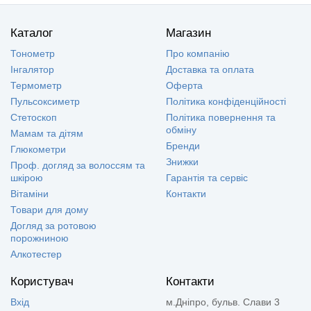
Каталог
Магазин
Тонометр
Про компанію
Інгалятор
Доставка та оплата
Термометр
Оферта
Пульсоксиметр
Політика конфіденційності
Стетоскоп
Політика повернення та
обміну
Мамам та дітям
Бренди
Глюкометри
Знижки
Проф. догляд за волоссям та
шкірою
Гарантія та сервіс
Вітаміни
Контакти
Товари для дому
Догляд за ротовою
порожниною
Алкотестер
Користувач
Контакти
Вхід
м.Дніпро, бульв. Слави 3