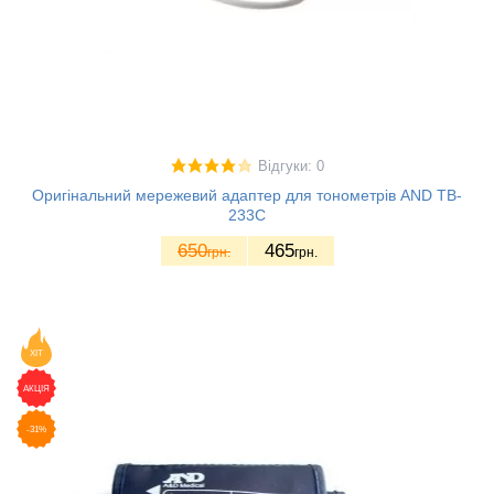
Відгуки: 0
Оригінальний мережевий адаптер для тонометрів AND TB-
233C
650
465
грн.
грн.
ХІТ
АКЦІЯ
-31%