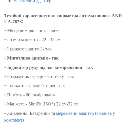
та
мережевий адаптер
Технічні характеристики тонометра автоматичного
AND
:
UA-767S
• Місце вимірювання - плече
• Розмір манжети - 22 - 32 см.
• Індикатор аритмії - так
•
Миготлива аритмія - так
•
Індикатор руху під час вимірювання - так
• Розрахунок середнього тиску - так
• Індикатор заряду батареї - так
• Пам'ять - 60 вимірювань
• Манжета - SlimFit (ISO*) 22 см-32 см
• Живлення- Батарейки та
мережевий адаптер (входить у
комплект)