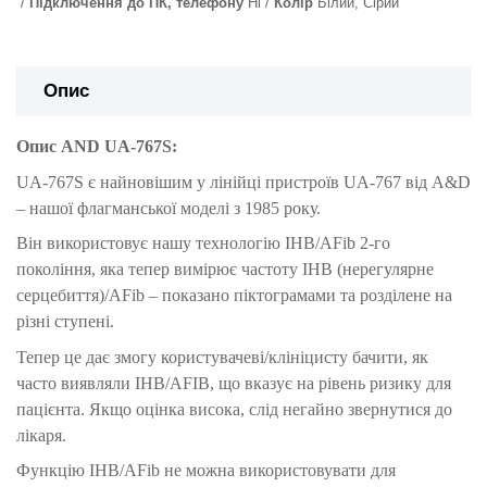
Підключення до ПК, телефону
Ні
Колір
Білий, Сірий
Опис
Опис AND UA-767S:
UA-767S є найновішим у лінійці пристроїв UA-767 від A&D
– нашої флагманської моделі з 1985 року.
Він використовує нашу технологію IHB/AFib 2-го
покоління, яка тепер вимірює частоту IHB (нерегулярне
серцебиття)/AFib – показано піктограмами та розділене на
різні ступені.
Тепер це дає змогу користувачеві/клініцисту бачити, як
часто виявляли IHB/AFIB, що вказує на рівень ризику для
пацієнта. Якщо оцінка висока, слід негайно звернутися до
лікаря.
Функцію IHB/AFib не можна використовувати для