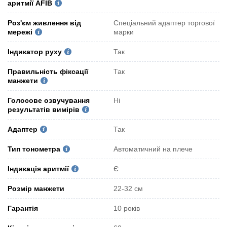
аритмії AFIB
Роз'єм живлення від
Спеціальний адаптер торгової
мережі
марки
Індикатор руху
Так
Правильність фіксації
Так
манжети
Голосове озвучування
Ні
результатів вимірів
Адаптер
Так
Тип тонометра
Автоматичний на плече
Індикація аритмії
Є
Розмір манжети
22-32 см
Гарантія
10 років