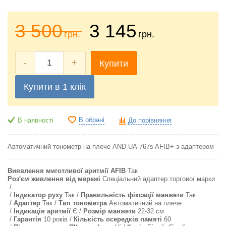
3 500
3 145
грн.
грн.
-
+
Купити
Купити в 1 клік
В обрані
В наявності
До порівняння
Автоматичний тонометр на плече AND UA-767s AFIB+ з адаптером
Виявлення миготливої аритмії AFIB
Так
Роз'єм живлення від мережі
Спеціальний адаптер торгової марки
Індикатор руху
Так
Правильність фіксації манжети
Так
Адаптер
Так
Тип тонометра
Автоматичний на плече
Індикація аритмії
Є
Розмір манжети
22-32 см
Гарантія
10 років
Кількість осередків памяті
60