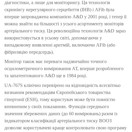
діагностики, а лише для моніторингу. Ця технологія
скринінгу нерегулярного серцебиття (IHB) і AFib була
вперше запроваджена компанією A&D у 2001 році, і тепер її
можна знайти на більшості з усього асортименту моніторів
артеріального тиску. Ця революційна технологія A&D зараз
використовується в усьому світі, допомагаючи у
випадковому виявленні аритмій, включаючи AFib (або
фібриляцію передсердь).
Монітор також має переваги надзвичайно точного
осцилометричного вимірювання АТ, вперше розробленого
та запатентованого A&D ще в 1984 році.
UA-767S
клінічно перевірено на відповідність всесвітньо
визнаним рекомендаціям Європейського товариства
гіпертонії (ESH), тому користувач може бути повністю
впевненим у своїх показаннях.
Функція середнього
значення збережених даних (до 60 вимірювань) разом із
індикатором класифікації артеріального тиску ВООЗ
дозволяє користувачеві краще контролювати свою програму