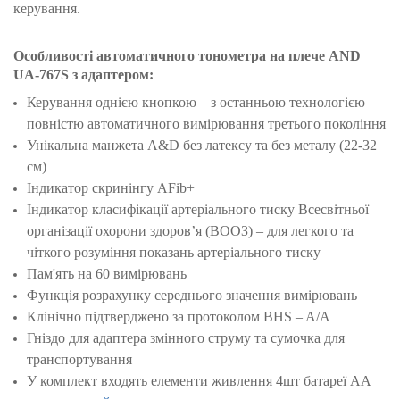
керування.
Особливості автоматичного тонометра на плече
AND
UA-767S з адаптером
:
Керування однією кнопкою – з останньою технологією
повністю автоматичного вимірювання третього покоління
Унікальна манжета A&D без латексу та без металу (22-32
см)
Індикатор скринінгу AFib+
Індикатор класифікації артеріального тиску Всесвітньої
організації охорони здоров’я (ВООЗ) – для легкого та
чіткого розуміння показань артеріального тиску
Пам'ять на 60 вимірювань
Функція розрахунку середнього значення вимірювань
Клінічно підтверджено за протоколом BHS – A/A
Гніздо для адаптера змінного струму та сумочка для
транспортування
У комплект входять елементи живлення 4шт батареї АА