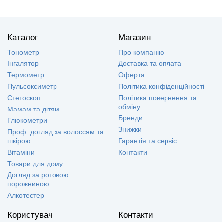
Каталог
Магазин
Тонометр
Про компанію
Інгалятор
Доставка та оплата
Термометр
Оферта
Пульсоксиметр
Політика конфіденційності
Стетоскоп
Політика повернення та
обміну
Мамам та дітям
Бренди
Глюкометри
Знижки
Проф. догляд за волоссям та
шкірою
Гарантія та сервіс
Вітаміни
Контакти
Товари для дому
Догляд за ротовою
порожниною
Алкотестер
Користувач
Контакти