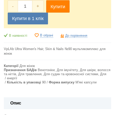
-
+
Купити
Купити в 1 клік
В обрані
В наявності
До порівняння
VpLAb Ultra Women's Hair, Skin & Nails №90
мультикомплекс
для
жінок
Категорії
Для жінок
Призначення БАДів
Венотоніки, Для імунітету, Для шкіри, волосся
та нігтів, Для травлення, Для судин та кровоносної системи, Для
енергії
Кількість в упаковці
90
Форма випуску
М'які капсули
Опис