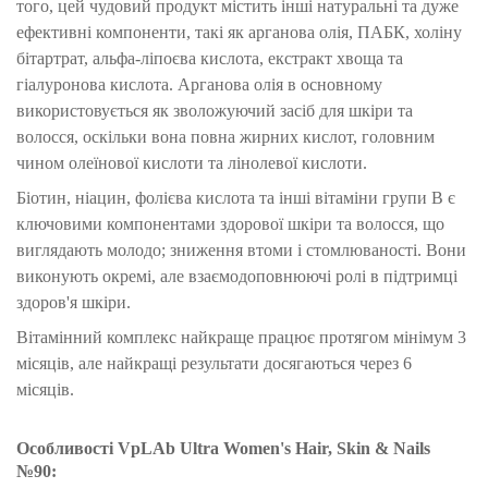
того, цей чудовий продукт містить інші натуральні та дуже
ефективні компоненти, такі як арганова олія, ПАБК, холіну
бітартрат, альфа-ліпоєва кислота, екстракт хвоща та
гіалуронова кислота. Арганова олія в основному
використовується як зволожуючий засіб для шкіри та
волосся, оскільки вона повна жирних кислот, головним
чином олеїнової кислоти та лінолевої кислоти.
Біотин, ніацин, фолієва кислота та інші вітаміни групи B є
ключовими компонентами здорової шкіри та волосся, що
виглядають молодо; зниження втоми і стомлюваності. Вони
виконують окремі, але взаємодоповнюючі ролі в підтримці
здоров'я шкіри.
Вітамінний комплекс найкраще працює протягом мінімум 3
місяців, але найкращі результати досягаються через 6
місяців.
Особливості VpLAb Ultra Women's Hair, Skin & Nails
№90: