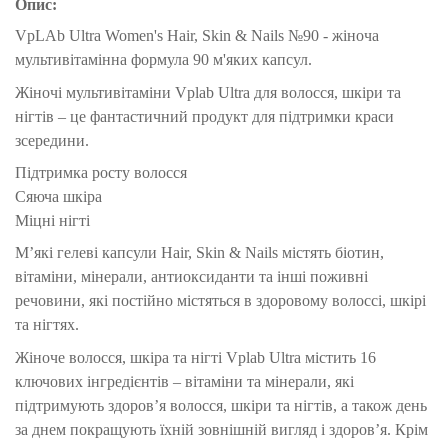
Опис:
VpLAb Ultra Women's Hair, Skin & Nails №90 - жіноча
мультивітамінна формула 90 м'яких капсул.
Жіночі мультивітаміни Vplab Ultra для волосся, шкіри та
нігтів – це фантастичний продукт для підтримки краси
зсередини.
Підтримка росту волосся
Сяюча шкіра
Міцні нігті
М’які гелеві капсули Hair, Skin & Nails містять біотин,
вітаміни, мінерали, антиоксиданти та інші поживні
речовини, які постійно містяться в здоровому волоссі, шкірі
та нігтях.
Жіноче волосся, шкіра та нігті Vplab Ultra містить 16
ключових інгредієнтів – вітаміни та мінерали, які
підтримують здоров’я волосся, шкіри та нігтів, а також день
за днем покращують їхній зовнішній вигляд і здоров’я. Крім