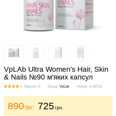
VpLAb Ultra Women's Hair, Skin
& Nails №90 м'яких капсул
Відгуки: 0
Бренд:
VpLab
Номер:
vi-18718
890
725
грн.
грн.