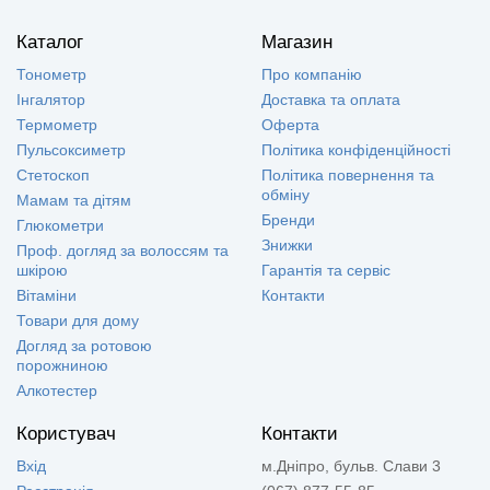
Каталог
Магазин
Тонометр
Про компанію
Інгалятор
Доставка та оплата
Термометр
Оферта
Пульсоксиметр
Політика конфіденційності
Стетоскоп
Політика повернення та
обміну
Мамам та дітям
Бренди
Глюкометри
Знижки
Проф. догляд за волоссям та
шкірою
Гарантія та сервіс
Вітаміни
Контакти
Товари для дому
Догляд за ротовою
порожниною
Алкотестер
Користувач
Контакти
Вхід
м.Дніпро, бульв. Слави 3