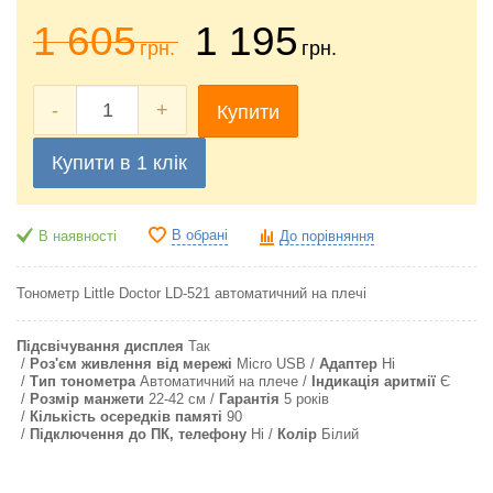
1 605
1 195
грн.
грн.
-
+
Купити
Купити в 1 клік
В обрані
В наявності
До порівняння
Тонометр Little Doctor LD-521 автоматичний на плечі
Підсвічування дисплея
Так
Роз'єм живлення від мережі
Micro USB
Адаптер
Ні
Тип тонометра
Автоматичний на плече
Індикація аритмії
Є
Розмір манжети
22-42 см
Гарантія
5 років
Кількість осередків памяті
90
Підключення до ПК, телефону
Ні
Колір
Білий