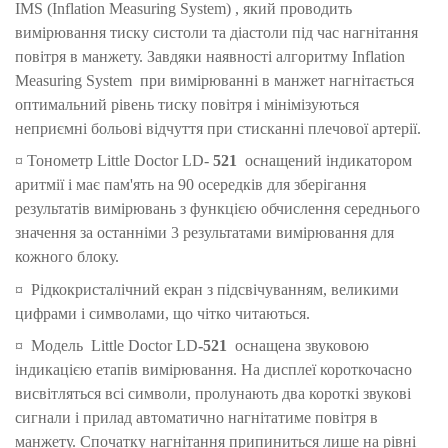
IMS (Inflation Measuring System)
, який проводить
вимірювання тиску систоли та діастоли під час нагнітання
повітря в манжету. Завдяки наявності алгоритму Inflation
Measuring System
при вимірюванні в манжет нагнітається
оптимальний рівень тиску повітря і мінімізуються
неприємні больові відчуття при стисканні плечової артерії.
¤ Тонометр
Little Doctor LD-
521
оснащений індикатором
аритмії і має пам'ять на 90 осередків для зберігання
результатів вимірювань з функцією обчислення середнього
значення за останніми 3 результатами вимірювання для
кожного блоку.
¤
Рідкокристалічний екран з підсвічуванням, великими
цифрами і символами, що чітко читаються.
¤ Модель
Little Doctor LD
-521
оснащена звуковою
індикацією етапів вимірювання. На дисплеї короткочасно
висвітляться всі символи, пролунають два короткі звукові
сигнали і прилад автоматично нагнітатиме повітря в
манжету. Спочатку нагнітання припиниться лише на рівні