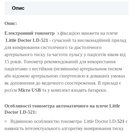
Опис
Опис:
Електронний тонометр
з фіксацією манжети на плече
Little Doctor LD-521
- сучасний та високонадійний прилад
для вимірювання систолічного та діастолічного
артеріального тиску та частоти пульсу у пацієнтів віком від
15 років. Тонометр рекомендований для використання
пацієнтами з нестійким (незмінним) артеріальним тиском
або відомою артеріальною гіпертензією в домашніх умовах
як доповнення до медичного
спостереження. В приладі є
роз'єм
Micro USB
та у комплект входять батареки.
Особливості тонометра автоматичного на плече
Little
Doctor LD
-521
:
¤
Відмінною особливістю тонометра
Little Doctor LD-
521
є
наявність інтелектуального алгоритму вимірювання тиску