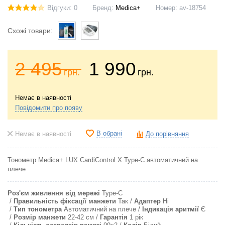
Відгуки: 0
Бренд:
Medica+
Номер:
av-18754
Схожі товари:
2 495
1 990
грн.
грн.
Немає в наявності
Повідомити про появу
В обрані
Немає в наявності
До порівняння
Тонометр Medica+ LUX CardiControl X Type-C автоматичний на
плече
Роз'єм живлення від мережі
Type-C
Правильність фіксації манжети
Так
Адаптер
Ні
Тип тонометра
Автоматичний на плече
Індикація аритмії
Є
Розмір манжети
22-42 см
Гарантія
1 рік