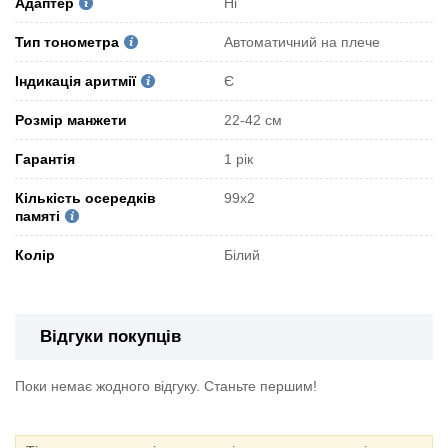
Адаптер
Ні
Тип тонометра
Автоматичний на плече
Індикація аритмії
Є
Розмір манжети
22-42 см
Гарантія
1 рік
Кількість осередків
99х2
памяті
Колір
Білий
Відгуки покупців
Поки немає жодного відгуку. Станьте першим!