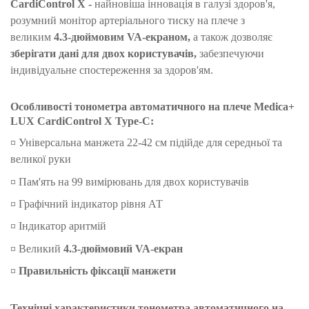
CardiControl X -
найновіша інновація в галузі здоров'я,
розумний монітор артеріального тиску на плече з
великим
4.3-дюймовим VA-екраном,
а також дозволяє
зберігати дані для двох користувачів,
забезпечуючи
індивідуальне спостереження за здоров'ям.
Особливості тонометра автоматичного на плече Medica+
LUX CardiControl X Type-C:
¤ Універсальна манжета 22-42 см підійде для середньої та
великої руки
¤ Пам'ять на 99 вимірювань для двох користувачів
¤ Графічний індикатор рівня АТ
¤ Індикатор аритмій
¤ Великий
4.3-дюймовий VA-екран
¤
Правильність фіксації манжети
Технічні характеристики тонометра автоматичного на