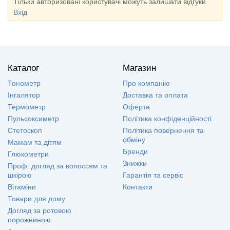
Тільки авторизовані користувачі можуть залишати відгуки
Вхід
Каталог
Магазин
Тонометр
Про компанію
Інгалятор
Доставка та оплата
Термометр
Оферта
Пульсоксиметр
Політика конфіденційності
Стетоскоп
Політика повернення та
обміну
Мамам та дітям
Бренди
Глюкометри
Знижки
Проф. догляд за волоссям та
шкірою
Гарантія та сервіс
Вітаміни
Контакти
Товари для дому
Догляд за ротовою
порожниною