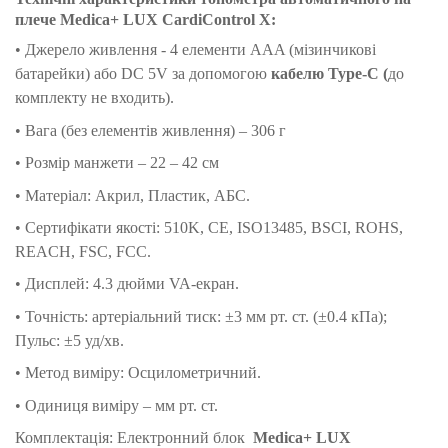
плече Medica+ LUX CardiControl X:
• Джерело живлення - 4 елементи AAA (мізинчикові
батарейки) або DC 5V за допомогою
кабелю Type-C (
до
комплекту не входить).
• Вага (без елементів живлення) – 306 г
• Розмір манжети – 22 – 42 см
• Матеріал: Акрил, Пластик, АБС.
• Сертифікати якості: 510K, CE, ISO13485, BSCI, ROHS,
REACH, FSC, FCC.
• Дисплей: 4.3 дюйми VA-екран.
• Точність: артеріальний тиск: ±3 мм рт. ст. (±0.4 кПа);
Пульс: ±5 уд/хв.
• Метод виміру: Осцилометричний.
• Одиниця виміру – мм рт. ст.
Комплектація: Електронний блок
Medica+ LUX