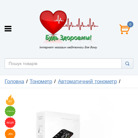
0
Головна
Тонометр
Автоматичний тонометр
ХІТ
НОВИНКА
АКЦІЯ
-20%