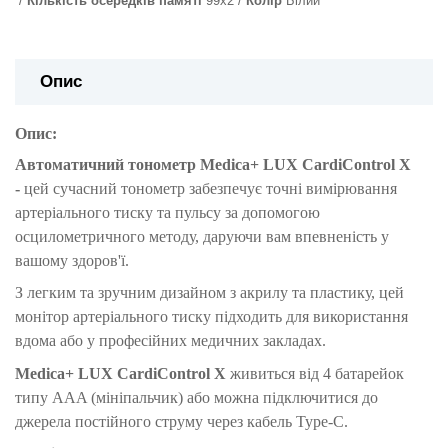
Кількість осередків памяті
99х2
Колір
Білий
Опис
Опис:
Автоматичний тонометр Medica+ LUX CardiControl X
-
цей сучасний тонометр забезпечує точні вимірювання
артеріального тиску та пульсу за допомогою
осцилометричного методу, даруючи вам впевненість у
вашому здоров'ї.
З легким та зручним дизайном з акрилу та пластику, цей
монітор артеріального тиску підходить для використання
вдома або у професійних медичних закладах.
Medica+ LUX CardiControl X
живиться від 4 батарейок
типу AAA (мініпальчик) або можна підключитися до
джерела постійного струму через кабель Type-C.