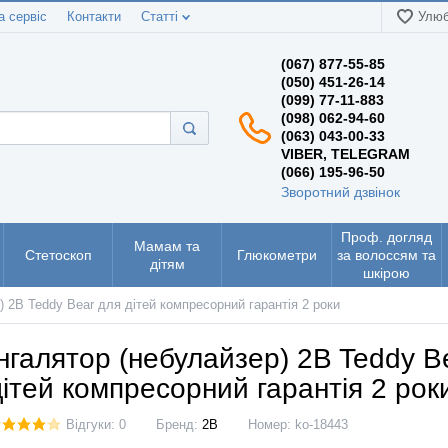
а сервіс
Контакти
Статті
Улюб
(067) 877-55-85
(050) 451-26-14
(099) 77-11-883
(098) 062-94-60
(063) 043-00-33
VIBER, TELEGRAM
(066) 195-96-50
Зворотний дзвінок
Проф. догляд
Мамам та
Стетоскоп
Глюкометри
за волоссям та
дітям
шкірою
) 2B Teddy Bear для дітей компресорний гарантія 2 роки
Інгалятор (небулайзер) 2B Teddy B
дітей компресорний гарантія 2 рок
Відгуки: 0
Бренд:
2B
Номер:
ko-18443