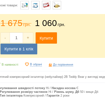
хожі товари:
1 675
1 060
грн.
грн.
-
+
Купити
Купити в 1 клік
В обрані
В наявності
До порівняння
итячий компресорний інгалятор (небулайзер) 2B Teddy Bear у вигляді ве
егулювання швидкості потоку
Ні
Насадка носова
Є
Регулювання розміру частинок
Ні
Рівень шуму, Дб
50 і вище Дб
Тип інгалятора
Компресорний
Гарантія
2 роки