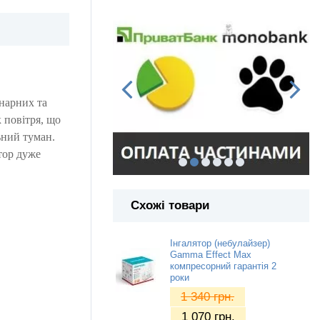
онарних та
 повітря, що
ьний туман.
тор дуже
Схожі товари
Інгалятор (небулайзер)
Gamma Effect Max
компресорний гарантія 2
роки
1 340
грн.
1 070
грн.