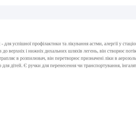
 для успішної профілактики та лікування астми, алергії у стаці
в до верхніх і нижніх дихальних шляхів легень, він створює потік
трапляє в розпилювач, він перетворює призначені ліки в аерозол
 для дітей. Є ручки для перенесення чи транспортування, інгаля