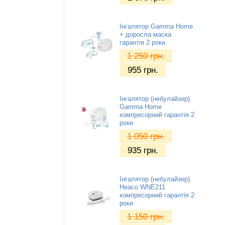
Інгалятор Gamma Home
+ доросла маска
гарантія 2 роки
1 250
грн.
955
грн.
Інгалятор (небулайзер)
Gamma Home
компресорний гарантія 2
роки
1 050
грн.
935
грн.
Інгалятор (небулайзер)
Heaco WNE211
компресорний гарантія 2
роки
1 150
грн.