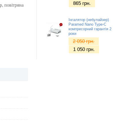
865
грн.
р, повітряна
Інгалятор (небулайзер)
Paramed Nano Type-C
компресорний гарантія 2
роки
2 050
грн.
1 050
грн.