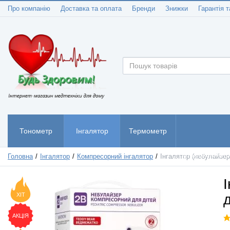
Про компанію
Доставка та оплата
Бренди
Знижки
Гарантія т
Тонометр
Інгалятор
Термометр
Пульсоксиметр
Головна
Інгалятор
Компресорний інгалятор
Інгалятор (небулайзер
ХІТ
АКЦІЯ