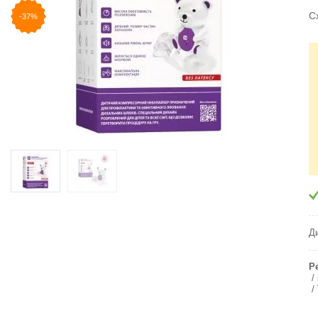
С
-37%
Д
Р