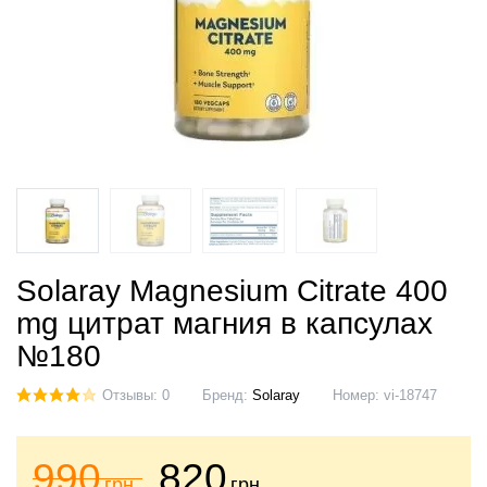
Solaray Magnesium Citrate 400
mg цитрат магния в капсулах
№180
Отзывы: 0
Бренд:
Solaray
Номер:
vi-18747
990
820
грн.
грн.