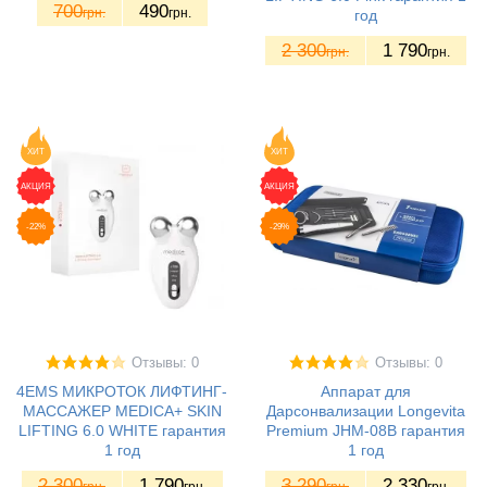
700
490
грн.
грн.
год
2 300
1 790
грн.
грн.
ХИТ
ХИТ
АКЦИЯ
АКЦИЯ
-22%
-29%
Отзывы: 0
Отзывы: 0
4EMS МИКРОТОК ЛИФТИНГ-
Аппарат для
МАССАЖЕР MEDICA+ SKIN
Дарсонвализации Longevita
LIFTING 6.0 WHITE гарантия
Premium JHM-08B гарантия
1 год
1 год
2 300
1 790
3 290
2 330
грн.
грн.
грн.
грн.