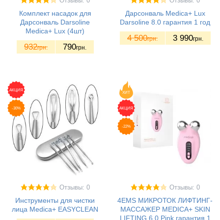
Отзывы: 0
Отзывы: 0
Комплект насадок для
Дарсонваль Medica+ Lux
Дарсонваль Darsoline
Darsoline 8.0 гарантия 1 год
Medica+ Lux (4шт)
4 500
3 990
грн.
грн.
932
790
грн.
грн.
АКЦИЯ
ХИТ
-30%
АКЦИЯ
-22%
Отзывы: 0
Отзывы: 0
Инструменты для чистки
4EMS МИКРОТОК ЛИФТИНГ-
лица Medica+ EASYCLEAN
МАССАЖЕР MEDICA+ SKIN
LIFTING 6.0 Pink гарантия 1