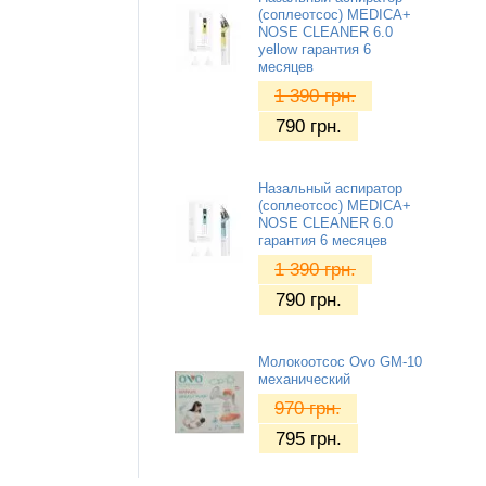
(соплеотсос) MEDICA+
NOSE CLEANER 6.0
yellow гарантия 6
месяцев
1 390
грн.
790
грн.
Назальный аспиратор
(соплеотсос) MEDICA+
NOSE CLEANER 6.0
гарантия 6 месяцев
1 390
грн.
790
грн.
Молокоотсос Ovo GM-10
механический
970
грн.
795
грн.