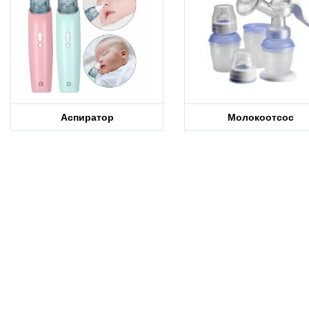
Аспиратор
Молокоотсос